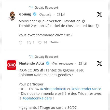
Gouaig Retweeté
Gouaig
@gouaig
·
29 Juil
Moins cher que la version PlayStation 😅
Tombi! 2 est arrivé nickel de chez Limited Run 👌
-
Vous avez commandé chez eux ?
1
14
Twitter
Gouaig Retweeté
Nintendo Actu
@nintendoactu
·
23 Juil
[CONCOURS 🎁] Tentez de gagner le jeu
Splatoon Raiders et ses goodies !
Pour participer :
- RT + Follow
@NintendoActu
et
@NintendoFrance
- Dis-nous ton membre préféré des Tridenfer avec
le
#SplatoonRaiders
!
4 gagnants ! Tirage au sort le 30/07.