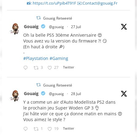
📸: https://t.co/uPpib4T91F ✉️:Contact@gouaig.Fr
Gouaig Retweeté
Gouaig
@gouaig
·
27 Juil
Oh la belle PS5 30ème Anniversaire 😍
Vous avez vu la version du firmware ?! 😏
(En haut à droite 🔎)
-
#Playstation
#Gaming
3
27
Twitter
Gouaig Retweeté
Gouaig
@gouaig
·
28 Juil
Y a comme un air d’Auto Modellista PS2 dans
le prochain jeu Super Woden GP 3 👌
J’ai hâte voir ce que ça donne matin en mains 😍
Vous aimez le style ?
1
19
Twitter