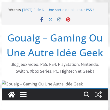
Passer
Récents
[TEST] Ride 6 – Une sortie de piste sur PS5 !
au
:
SNK NEOGEO AES+ : un succès dingue !
contenu
NEOGEO AES+ : La légende de l’arcade est de
retour !
[TEST] Screamer – Le retour des courses arcade
Gouaig – Gaming Ou
!
SWITCH 2 : Nouveaux accessoires Turtle Beach X
Mario
Une Autre Idée Geek
Blog Jeux vidéo, PS5, PS4, PlayStation, Nintendo,
Switch, Xbox Series, PC, Hightech et Geek !