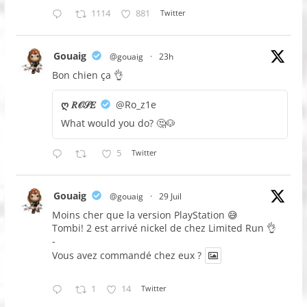
1114
881
Twitter
Gouaig
@gouaig
·
23h
Bon chien ça 👌
ღ 𝑅𝒪𝒮𝐸
@Ro_z1e
What would you do? 🤔🐶
5
Twitter
Gouaig
@gouaig
·
29 Juil
Moins cher que la version PlayStation 😅
Tombi! 2 est arrivé nickel de chez Limited Run 👌
-
Vous avez commandé chez eux ?
1
14
Twitter