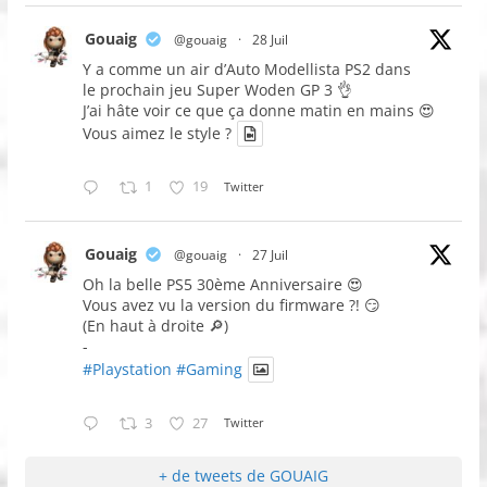
Gouaig
@gouaig
·
28 Juil
Y a comme un air d’Auto Modellista PS2 dans
le prochain jeu Super Woden GP 3 👌
J’ai hâte voir ce que ça donne matin en mains 😍
Vous aimez le style ?
1
19
Twitter
Gouaig
@gouaig
·
27 Juil
Oh la belle PS5 30ème Anniversaire 😍
Vous avez vu la version du firmware ?! 😏
(En haut à droite 🔎)
-
#Playstation
#Gaming
3
27
Twitter
+ de tweets de GOUAIG