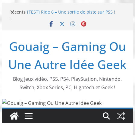
Passer
Récents
[TEST] Ride 6 – Une sortie de piste sur PS5 !
au
:
SNK NEOGEO AES+ : un succès dingue !
contenu
NEOGEO AES+ : La légende de l’arcade est de
retour !
[TEST] Screamer – Le retour des courses arcade
Gouaig – Gaming Ou
!
SWITCH 2 : Nouveaux accessoires Turtle Beach X
Mario
Une Autre Idée Geek
Blog Jeux vidéo, PS5, PS4, PlayStation, Nintendo,
Switch, Xbox Series, PC, Hightech et Geek !