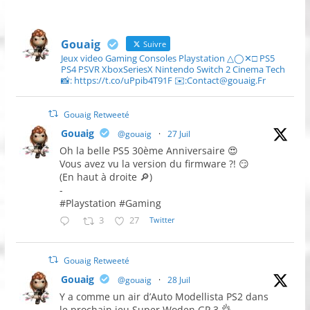
Gouaig
Suivre
Jeux video Gaming Consoles Playstation △◯✕□ PS5
PS4 PSVR XboxSeriesX Nintendo Switch 2 Cinema Tech
📸: https://t.co/uPpib4T91F ✉️:Contact@gouaig.Fr
Gouaig Retweeté
Gouaig
@gouaig
·
27 Juil
Oh la belle PS5 30ème Anniversaire 😍
Vous avez vu la version du firmware ?! 😏
(En haut à droite 🔎)
-
#Playstation #Gaming
3
27
Twitter
Gouaig Retweeté
Gouaig
@gouaig
·
28 Juil
Y a comme un air d’Auto Modellista PS2 dans
le prochain jeu Super Woden GP 3 👌