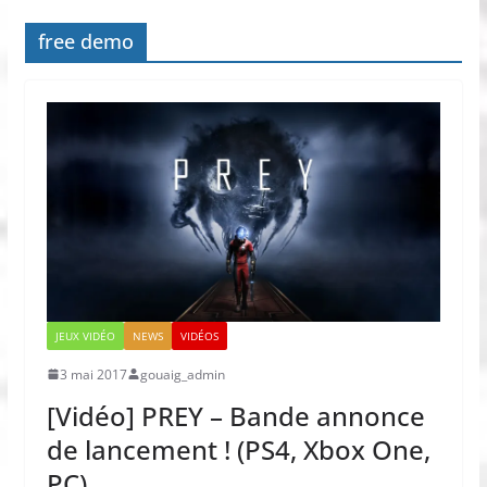
free demo
JEUX VIDÉO
NEWS
VIDÉOS
3 mai 2017
gouaig_admin
[Vidéo] PREY – Bande annonce
de lancement ! (PS4, Xbox One,
PC)