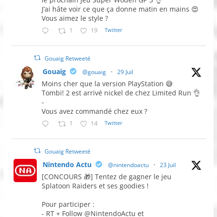
J’ai hâte voir ce que ça donne matin en mains 😍
Vous aimez le style ?
1
19
Twitter
Gouaig Retweeté
Gouaig
@gouaig
·
29 Juil
Moins cher que la version PlayStation 😅
Tombi! 2 est arrivé nickel de chez Limited Run 👌
-
Vous avez commandé chez eux ?
1
14
Twitter
Gouaig Retweeté
Nintendo Actu
@nintendoactu
·
23 Juil
[CONCOURS 🎁] Tentez de gagner le jeu
Splatoon Raiders et ses goodies !
Pour participer :
- RT + Follow @NintendoActu et