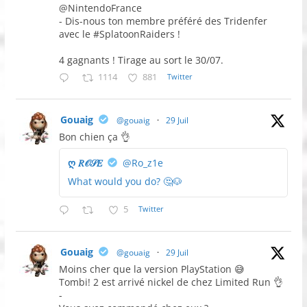
@NintendoFrance
- Dis-nous ton membre préféré des Tridenfer
avec le #SplatoonRaiders !
4 gagnants ! Tirage au sort le 30/07.
1114
881
Twitter
Gouaig
@gouaig
·
29 Juil
Bon chien ça 👌
ღ 𝑅𝒪𝒮𝐸
@Ro_z1e
What would you do? 🤔🐶
5
Twitter
Gouaig
@gouaig
·
29 Juil
Moins cher que la version PlayStation 😅
Tombi! 2 est arrivé nickel de chez Limited Run 👌
-