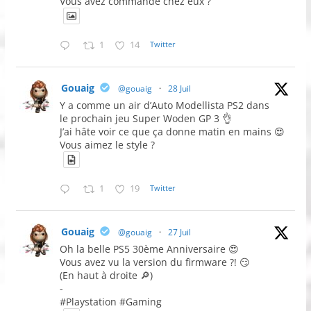
Vous avez commandé chez eux ?
1
14
Twitter
Gouaig
@gouaig
·
28 Juil
Y a comme un air d’Auto Modellista PS2 dans
le prochain jeu Super Woden GP 3 👌
J’ai hâte voir ce que ça donne matin en mains 😍
Vous aimez le style ?
1
19
Twitter
Gouaig
@gouaig
·
27 Juil
Oh la belle PS5 30ème Anniversaire 😍
Vous avez vu la version du firmware ?! 😏
(En haut à droite 🔎)
-
#Playstation #Gaming