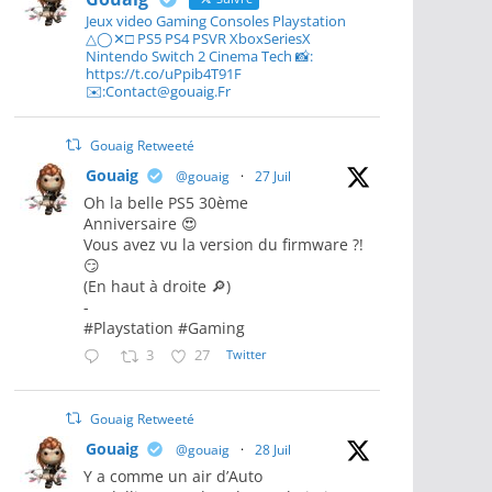
Jeux video Gaming Consoles Playstation
△◯✕□ PS5 PS4 PSVR XboxSeriesX
Nintendo Switch 2 Cinema Tech 📸:
https://t.co/uPpib4T91F
✉️:Contact@gouaig.Fr
Gouaig Retweeté
Gouaig
@gouaig
·
27 Juil
Oh la belle PS5 30ème
Anniversaire 😍
Vous avez vu la version du firmware ?!
😏
(En haut à droite 🔎)
-
#Playstation #Gaming
3
27
Twitter
Gouaig Retweeté
Gouaig
@gouaig
·
28 Juil
Y a comme un air d’Auto