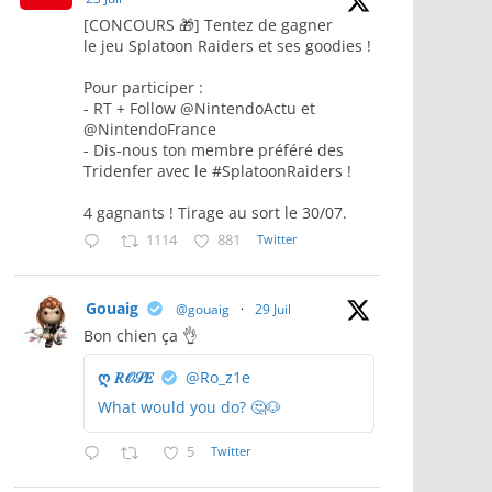
[CONCOURS 🎁] Tentez de gagner
le jeu Splatoon Raiders et ses goodies !
Pour participer :
- RT + Follow @NintendoActu et
@NintendoFrance
- Dis-nous ton membre préféré des
Tridenfer avec le #SplatoonRaiders !
4 gagnants ! Tirage au sort le 30/07.
1114
881
Twitter
Gouaig
@gouaig
·
29 Juil
Bon chien ça 👌
ღ 𝑅𝒪𝒮𝐸
@Ro_z1e
What would you do? 🤔🐶
5
Twitter