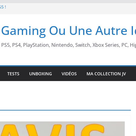
S5 !
t de retour !
 Gaming Ou Une Autre 
 arcade !
 Beach X Mario
, PS5, PS4, PlayStation, Nintendo, Switch, Xbox Series, PC, Hi
TESTS
UNBOXING
VIDÉOS
MA COLLECTION JV