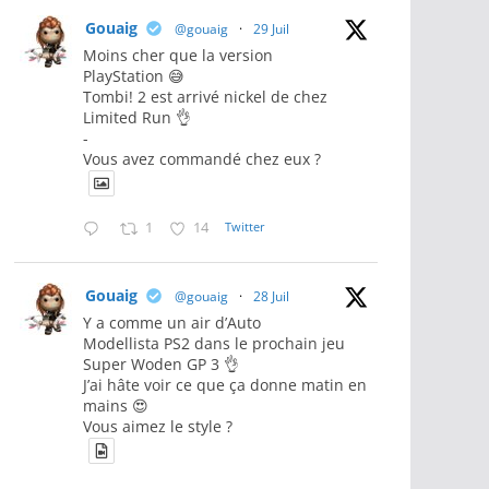
Gouaig
@gouaig
·
29 Juil
Moins cher que la version
PlayStation 😅
Tombi! 2 est arrivé nickel de chez
Limited Run 👌
-
Vous avez commandé chez eux ?
1
14
Twitter
Gouaig
@gouaig
·
28 Juil
Y a comme un air d’Auto
Modellista PS2 dans le prochain jeu
Super Woden GP 3 👌
J’ai hâte voir ce que ça donne matin en
mains 😍
Vous aimez le style ?