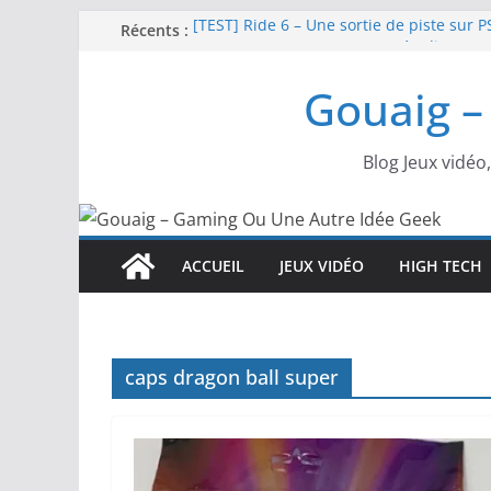
Passer
Récents :
[TEST] Ride 6 – Une sortie de piste sur P
SNK NEOGEO AES+ : un succès dingue !
au
NEOGEO AES+ : La légende de l’arcade es
contenu
Gouaig –
[TEST] Screamer – Le retour des courses
SWITCH 2 : Nouveaux accessoires Turtle
Blog Jeux vidéo
ACCUEIL
JEUX VIDÉO
HIGH TECH
caps dragon ball super