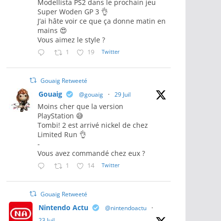
Modellista PS2 dans le prochain jeu
Super Woden GP 3 👌
J’ai hâte voir ce que ça donne matin en
mains 😍
Vous aimez le style ?
1
19
Twitter
Gouaig Retweeté
Gouaig
@gouaig
·
29 Juil
Moins cher que la version
PlayStation 😅
Tombi! 2 est arrivé nickel de chez
Limited Run 👌
-
Vous avez commandé chez eux ?
1
14
Twitter
Gouaig Retweeté
Nintendo Actu
@nintendoactu
·
23 Juil