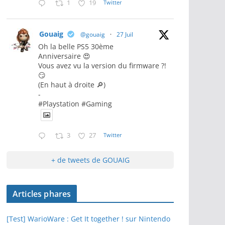
1
19
Twitter
Gouaig
@gouaig
·
27 Juil
Oh la belle PS5 30ème
Anniversaire 😍
Vous avez vu la version du firmware ?!
😏
(En haut à droite 🔎)
-
#Playstation #Gaming
3
27
Twitter
+ de tweets de GOUAIG
Articles phares
[Test] WarioWare : Get It together ! sur Nintendo