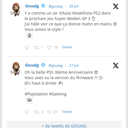
Gouaig
@gouaig
·
28 Juil
Y a comme un air d’Auto Modellista PS2 dans
le prochain jeu Super Woden GP 3 👌
J’ai hâte voir ce que ça donne matin en mains 😍
Vous aimez le style ?
1
19
Twitter
Gouaig
@gouaig
·
27 Juil
Oh la belle PS5 30ème Anniversaire 😍
Vous avez vu la version du firmware ?! 😏
(En haut à droite 🔎)
-
#Playstation #Gaming
3
27
Twitter
+ de tweets de GOUAIG