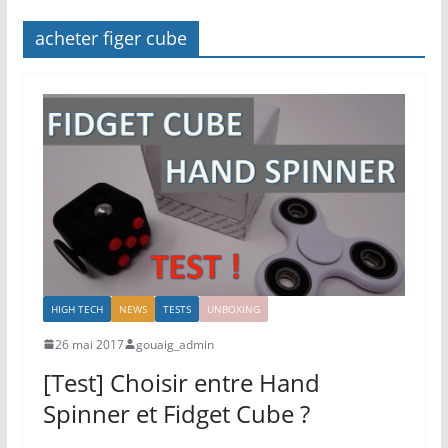
acheter figer cube
HIGH TECH
NEWS
TESTS
UNBOXING
26 mai 2017
gouaig_admin
[Test] Choisir entre Hand
Spinner et Fidget Cube ?