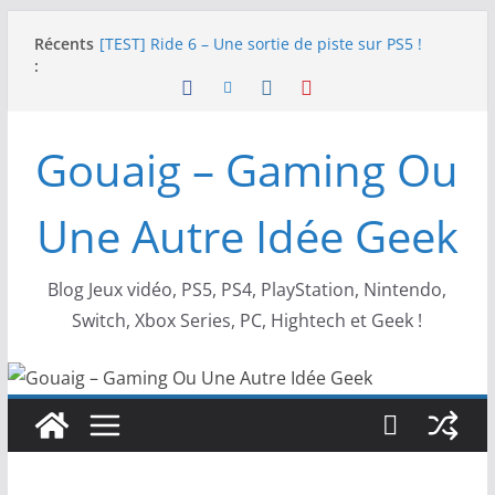
Passer
Récents
[TEST] Ride 6 – Une sortie de piste sur PS5 !
au
:
SNK NEOGEO AES+ : un succès dingue !
contenu
NEOGEO AES+ : La légende de l’arcade est de
retour !
[TEST] Screamer – Le retour des courses arcade
Gouaig – Gaming Ou
!
SWITCH 2 : Nouveaux accessoires Turtle Beach X
Mario
Une Autre Idée Geek
Blog Jeux vidéo, PS5, PS4, PlayStation, Nintendo,
Switch, Xbox Series, PC, Hightech et Geek !