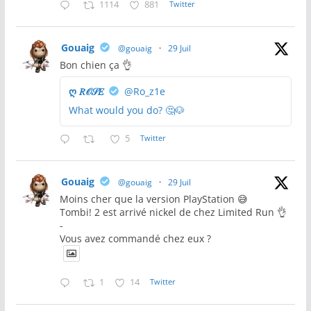
1114
881
Twitter
Gouaig
@gouaig
·
29 Juil
Bon chien ça 👌
ღ 𝑅𝒪𝒮𝐸
@Ro_z1e
What would you do? 🤔🐶
5
Twitter
Gouaig
@gouaig
·
29 Juil
Moins cher que la version PlayStation 😅
Tombi! 2 est arrivé nickel de chez Limited Run 👌
-
Vous avez commandé chez eux ?
1
14
Twitter