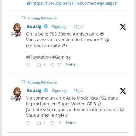
📸: https://t.co/uPpib4T91F ✉️:Contact@gouaig.Fr
Gouaig Retweeté
Gouaig
@gouaig
·
27 Juil
Oh la belle PS5 30ème Anniversaire 😍
Vous avez vu la version du firmware ?! 😏
(En haut à droite 🔎)
-
#Playstation #Gaming
3
27
Twitter
Gouaig Retweeté
Gouaig
@gouaig
·
28 Juil
Y a comme un air d’Auto Modellista PS2 dans
le prochain jeu Super Woden GP 3 👌
J’ai hâte voir ce que ça donne matin en mains 😍
Vous aimez le style ?
1
19
Twitter