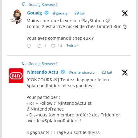
Gouaig Retweeté
Gouaig
@gouaig
·
29 Juil
Moins cher que la version PlayStation 😅
Tombi! 2 est arrivé nickel de chez Limited Run 👌
-
Vous avez commandé chez eux ?
1
14
Twitter
Gouaig Retweeté
Nintendo Actu
@nintendoactu
·
23 Juil
[CONCOURS 🎁] Tentez de gagner le jeu
Splatoon Raiders et ses goodies !
Pour participer :
- RT + Follow @NintendoActu et
@NintendoFrance
- Dis-nous ton membre préféré des Tridenfer
avec le #SplatoonRaiders !
4 gagnants ! Tirage au sort le 30/07.