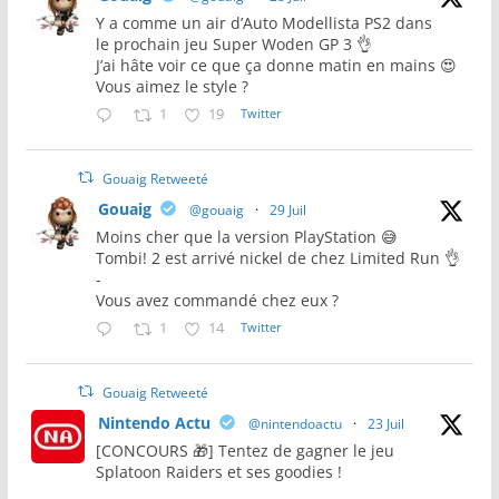
Y a comme un air d’Auto Modellista PS2 dans
le prochain jeu Super Woden GP 3 👌
J’ai hâte voir ce que ça donne matin en mains 😍
Vous aimez le style ?
1
19
Twitter
Gouaig Retweeté
Gouaig
@gouaig
·
29 Juil
Moins cher que la version PlayStation 😅
Tombi! 2 est arrivé nickel de chez Limited Run 👌
-
Vous avez commandé chez eux ?
1
14
Twitter
Gouaig Retweeté
Nintendo Actu
@nintendoactu
·
23 Juil
[CONCOURS 🎁] Tentez de gagner le jeu
Splatoon Raiders et ses goodies !