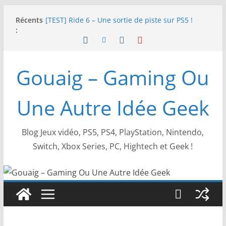
Passer
Récents
[TEST] Ride 6 – Une sortie de piste sur PS5 !
au
:
SNK NEOGEO AES+ : un succès dingue !
contenu
NEOGEO AES+ : La légende de l’arcade est de
retour !
[TEST] Screamer – Le retour des courses arcade
Gouaig – Gaming Ou
!
SWITCH 2 : Nouveaux accessoires Turtle Beach X
Mario
Une Autre Idée Geek
Blog Jeux vidéo, PS5, PS4, PlayStation, Nintendo,
Switch, Xbox Series, PC, Hightech et Geek !