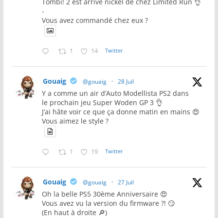
Tombi! 2 est arrivé nickel de chez Limited Run 👌
-
Vous avez commandé chez eux ?
1
14
Twitter
Gouaig
@gouaig
·
28 Juil
Y a comme un air d’Auto Modellista PS2 dans
le prochain jeu Super Woden GP 3 👌
J’ai hâte voir ce que ça donne matin en mains 😍
Vous aimez le style ?
1
19
Twitter
Gouaig
@gouaig
·
27 Juil
Oh la belle PS5 30ème Anniversaire 😍
Vous avez vu la version du firmware ?! 😏
(En haut à droite 🔎)