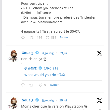
Pour participer :
- RT + Follow @NintendoActu et
@NintendoFrance
- Dis-nous ton membre préféré des Tridenfer
avec le #SplatoonRaiders !
4 gagnants ! Tirage au sort le 30/07.
1114
881
Twitter
Gouaig
@gouaig
·
29 Juil
Bon chien ça 👌
ღ 𝑅𝒪𝒮𝐸
@Ro_z1e
What would you do? 🤔🐶
5
Twitter
Gouaig
@gouaig
·
29 Juil
Moins cher que la version PlayStation 😅