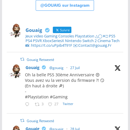
@GOUAIG sur Instagram
Gouaig
Suivre
Jeux video Gaming Consoles Playstation △◯✕□ PS5
PS4 PSVR XboxSeriesX Nintendo Switch 2 Cinema Tech
📸: https://t.co/uPpib4T91F ✉️:Contact@gouaig.Fr
Gouaig Retweeté
Gouaig
@gouaig
·
27 Juil
Oh la belle PS5 30ème Anniversaire 😍
Vous avez vu la version du firmware ?! 😏
(En haut à droite 🔎)
-
#Playstation #Gaming
3
27
Twitter
Gouaig Retweeté
Gouaig
@gouaig
·
28 Juil