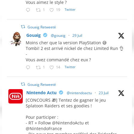
Vous aimez le style ?
1
19
Twitter
Gouaig Retweeté
Gouaig
@gouaig
·
29 Juil
Moins cher que la version PlayStation 😅
Tombi! 2 est arrivé nickel de chez Limited Run 👌
-
Vous avez commandé chez eux ?
1
14
Twitter
Gouaig Retweeté
Nintendo Actu
@nintendoactu
·
23 Juil
[CONCOURS 🎁] Tentez de gagner le jeu
Splatoon Raiders et ses goodies !
Pour participer :
- RT + Follow @NintendoActu et
@NintendoFrance