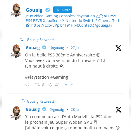
Gouaig
Suivre
Jeux video Gaming Consoles Playstation △◯✕□ PS5
PS4 PSVR XboxSeriesX Nintendo Switch 2 Cinema Tech
📸: https://t.co/uPpib4T91F ✉️:Contact@gouaig.Fr
Gouaig Retweeté
Gouaig
@gouaig
·
27 Juil
Oh la belle PS5 30ème Anniversaire 😍
Vous avez vu la version du firmware ?! 😏
(En haut à droite 🔎)
-
#Playstation #Gaming
3
27
Twitter
Gouaig Retweeté
Gouaig
@gouaig
·
28 Juil
Y a comme un air d’Auto Modellista PS2 dans
le prochain jeu Super Woden GP 3 👌
J’ai hâte voir ce que ça donne matin en mains 😍