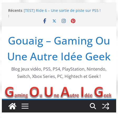
Passer
Récents
[TEST] Ride 6 – Une sortie de piste sur PS5 !
au
:
SNK NEOGEO AES+ : un succès dingue !
contenu
NEOGEO AES+ : La légende de l’arcade est de
retour !
[TEST] Screamer – Le retour des courses arcade
Gouaig – Gaming Ou
!
SWITCH 2 : Nouveaux accessoires Turtle Beach X
Mario
Une Autre Idée Geek
Blog Jeux vidéo, PS5, PS4, PlayStation, Nintendo,
Switch, Xbox Series, PC, Hightech et Geek !