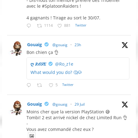
- Dis-nous ton membre préféré des Tridenfer
avec le #SplatoonRaiders !
4 gagnants ! Tirage au sort le 30/07.
1114
881
Twitter
Gouaig
@gouaig
·
23h
Bon chien ça 👌
ღ 𝑅𝒪𝒮𝐸
@Ro_z1e
What would you do? 🤔🐶
5
Twitter
Gouaig
@gouaig
·
29 Juil
Moins cher que la version PlayStation 😅
Tombi! 2 est arrivé nickel de chez Limited Run 👌
-
Vous avez commandé chez eux ?