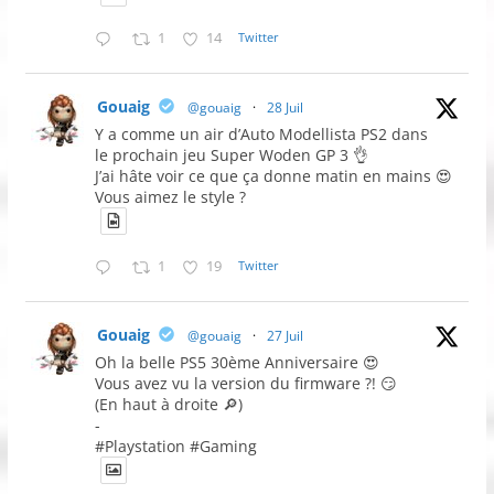
1
14
Twitter
Gouaig
@gouaig
·
28 Juil
Y a comme un air d’Auto Modellista PS2 dans
le prochain jeu Super Woden GP 3 👌
J’ai hâte voir ce que ça donne matin en mains 😍
Vous aimez le style ?
1
19
Twitter
Gouaig
@gouaig
·
27 Juil
Oh la belle PS5 30ème Anniversaire 😍
Vous avez vu la version du firmware ?! 😏
(En haut à droite 🔎)
-
#Playstation #Gaming