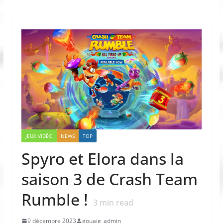
JEUX VIDÉO
NEWS
TOP
Spyro et Elora dans la
saison 3 de Crash Team
Rumble !
3
min read
9 décembre 2023
gouaig_admin