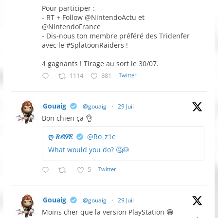
Pour participer :
- RT + Follow @NintendoActu et
@NintendoFrance
- Dis-nous ton membre préféré des Tridenfer
avec le #SplatoonRaiders !
4 gagnants ! Tirage au sort le 30/07.
1114
881
Twitter
Gouaig
@gouaig
·
29 Juil
Bon chien ça 👌
ღ 𝑅𝒪𝒮𝐸
@Ro_z1e
What would you do? 🤔🐶
5
Twitter
Gouaig
@gouaig
·
29 Juil
Moins cher que la version PlayStation 😅