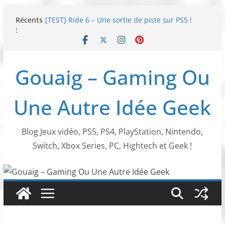
Passer
Récents
[TEST] Ride 6 – Une sortie de piste sur PS5 !
au
:
SNK NEOGEO AES+ : un succès dingue !
contenu
NEOGEO AES+ : La légende de l’arcade est de
retour !
[TEST] Screamer – Le retour des courses arcade
Gouaig – Gaming Ou
!
SWITCH 2 : Nouveaux accessoires Turtle Beach X
Mario
Une Autre Idée Geek
Blog Jeux vidéo, PS5, PS4, PlayStation, Nintendo,
Switch, Xbox Series, PC, Hightech et Geek !