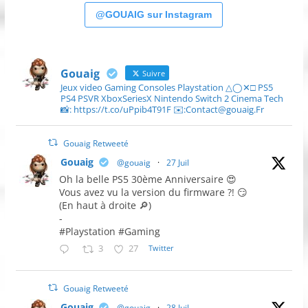
@GOUAIG sur Instagram
Gouaig
Suivre
Jeux video Gaming Consoles Playstation △◯✕□ PS5
PS4 PSVR XboxSeriesX Nintendo Switch 2 Cinema Tech
📸: https://t.co/uPpib4T91F ✉️:Contact@gouaig.Fr
Gouaig Retweeté
Gouaig
@gouaig
·
27 Juil
Oh la belle PS5 30ème Anniversaire 😍
Vous avez vu la version du firmware ?! 😏
(En haut à droite 🔎)
-
#Playstation #Gaming
3
27
Twitter
Gouaig Retweeté
Gouaig
@gouaig
·
28 Juil