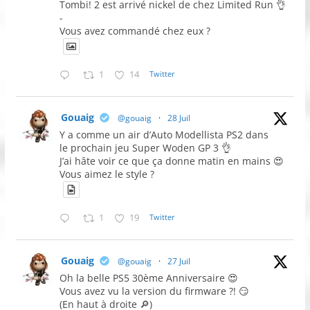
Tombi! 2 est arrivé nickel de chez Limited Run 👌
-
Vous avez commandé chez eux ?
1
14
Twitter
Gouaig
@gouaig
·
28 Juil
Y a comme un air d’Auto Modellista PS2 dans
le prochain jeu Super Woden GP 3 👌
J’ai hâte voir ce que ça donne matin en mains 😍
Vous aimez le style ?
1
19
Twitter
Gouaig
@gouaig
·
27 Juil
Oh la belle PS5 30ème Anniversaire 😍
Vous avez vu la version du firmware ?! 😏
(En haut à droite 🔎)