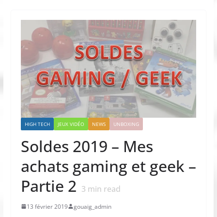
HIGH TECH
JEUX VIDÉO
NEWS
UNBOXING
Soldes 2019 – Mes
achats gaming et geek –
Partie 2
3
min read
13 février 2019
gouaig_admin