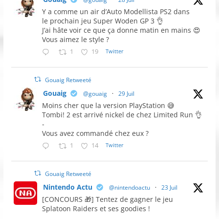
Y a comme un air d’Auto Modellista PS2 dans
le prochain jeu Super Woden GP 3 👌
J’ai hâte voir ce que ça donne matin en mains 😍
Vous aimez le style ?
1
19
Twitter
Gouaig Retweeté
Gouaig
@gouaig
·
29 Juil
Moins cher que la version PlayStation 😅
Tombi! 2 est arrivé nickel de chez Limited Run 👌
-
Vous avez commandé chez eux ?
1
14
Twitter
Gouaig Retweeté
Nintendo Actu
@nintendoactu
·
23 Juil
[CONCOURS 🎁] Tentez de gagner le jeu
Splatoon Raiders et ses goodies !