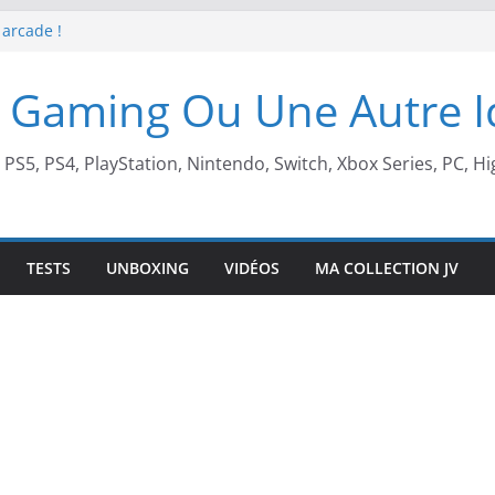
 arcade !
 Beach X Mario
S5 !
 Gaming Ou Une Autre 
t de retour !
, PS5, PS4, PlayStation, Nintendo, Switch, Xbox Series, PC, Hi
TESTS
UNBOXING
VIDÉOS
MA COLLECTION JV