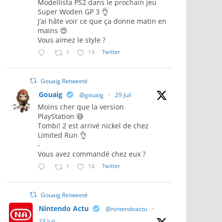
Modellista PS2 dans le prochain jeu
Super Woden GP 3 👌
J’ai hâte voir ce que ça donne matin en
mains 😍
Vous aimez le style ?
1
19
Twitter
Gouaig Retweeté
Gouaig
@gouaig
·
29 Juil
Moins cher que la version
PlayStation 😅
Tombi! 2 est arrivé nickel de chez
Limited Run 👌
-
Vous avez commandé chez eux ?
1
14
Twitter
Gouaig Retweeté
Nintendo Actu
@nintendoactu
·
23 Juil