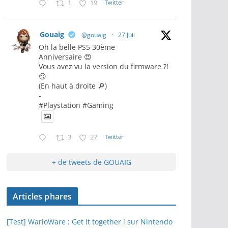
1
19
Twitter
Gouaig
@gouaig
·
27 Juil
Oh la belle PS5 30ème
Anniversaire 😍
Vous avez vu la version du firmware ?!
😏
(En haut à droite 🔎)
-
#Playstation #Gaming
3
27
Twitter
+ de tweets de GOUAIG
Articles phares
[Test] WarioWare : Get It together ! sur Nintendo