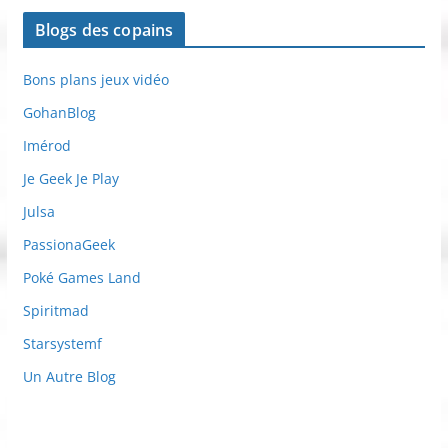
Blogs des copains
Bons plans jeux vidéo
GohanBlog
Imérod
Je Geek Je Play
Julsa
PassionaGeek
Poké Games Land
Spiritmad
Starsystemf
Un Autre Blog