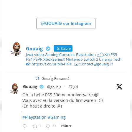
@GOUAIG sur Instagram
Gouaig
Suivre
Jeux video Gaming Consoles Playstation △◯✕□ PS5
PS4 PSVR XboxSeriesX Nintendo Switch 2 Cinema Tech
📸: https://t.co/uPpib4T91F ✉️:Contact@gouaig.Fr
Gouaig Retweeté
Gouaig
@gouaig
·
27 Juil
Oh la belle PS5 30ème Anniversaire 😍
Vous avez vu la version du firmware ?! 😏
(En haut à droite 🔎)
-
#Playstation
#Gaming
3
27
Twitter