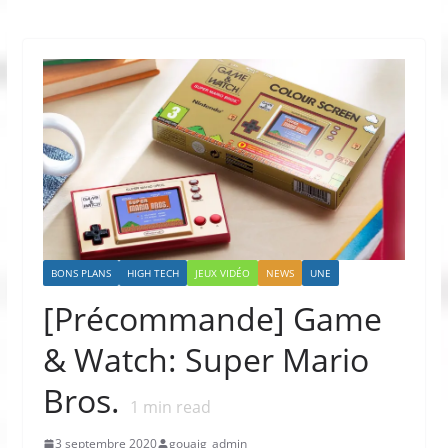
BONS PLANS
HIGH TECH
JEUX VIDÉO
NEWS
UNE
[Précommande] Game
& Watch: Super Mario
Bros.
1
min read
3 septembre 2020
gouaig_admin