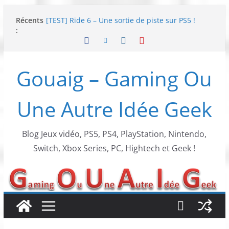
Passer
Récents
[TEST] Ride 6 – Une sortie de piste sur PS5 !
au
:
SNK NEOGEO AES+ : un succès dingue !
contenu
NEOGEO AES+ : La légende de l’arcade est de
retour !
[TEST] Screamer – Le retour des courses arcade
Gouaig – Gaming Ou
!
SWITCH 2 : Nouveaux accessoires Turtle Beach X
Mario
Une Autre Idée Geek
Blog Jeux vidéo, PS5, PS4, PlayStation, Nintendo,
Switch, Xbox Series, PC, Hightech et Geek !