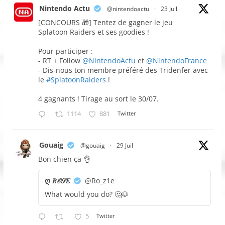
Nintendo Actu
@nintendoactu
·
23 Juil
[CONCOURS 🎁] Tentez de gagner le jeu
Splatoon Raiders et ses goodies !
Pour participer :
- RT + Follow
@NintendoActu
et
@NintendoFrance
- Dis-nous ton membre préféré des Tridenfer avec
le
#SplatoonRaiders
!
4 gagnants ! Tirage au sort le 30/07.
1114
881
Twitter
Gouaig
@gouaig
·
29 Juil
Bon chien ça 👌
ღ 𝑅𝒪𝒮𝐸
@Ro_z1e
What would you do? 🤔🐶
5
Twitter