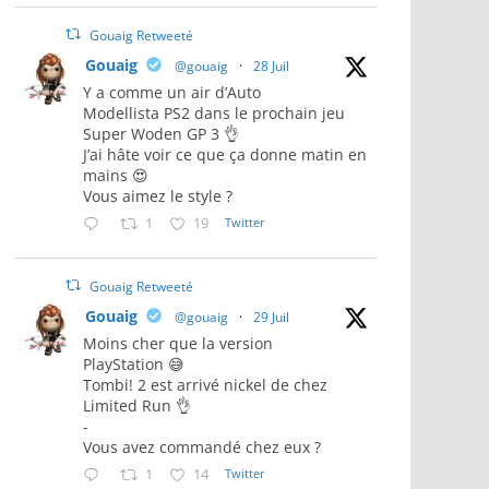
Gouaig Retweeté
Gouaig
@gouaig
·
28 Juil
Y a comme un air d’Auto
Modellista PS2 dans le prochain jeu
Super Woden GP 3 👌
J’ai hâte voir ce que ça donne matin en
mains 😍
Vous aimez le style ?
1
19
Twitter
Gouaig Retweeté
Gouaig
@gouaig
·
29 Juil
Moins cher que la version
PlayStation 😅
Tombi! 2 est arrivé nickel de chez
Limited Run 👌
-
Vous avez commandé chez eux ?
1
14
Twitter