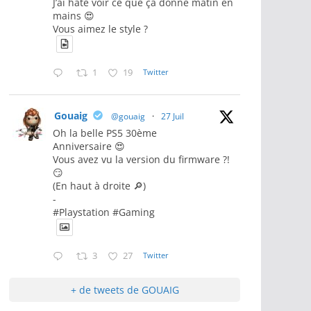
J’ai hâte voir ce que ça donne matin en
mains 😍
Vous aimez le style ?
1
19
Twitter
Gouaig
@gouaig
·
27 Juil
Oh la belle PS5 30ème
Anniversaire 😍
Vous avez vu la version du firmware ?!
😏
(En haut à droite 🔎)
-
#Playstation #Gaming
3
27
Twitter
+ de tweets de GOUAIG