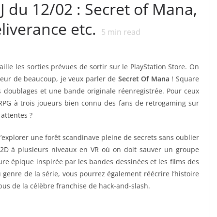
J du 12/02 : Secret of Mana,
iverance etc.
5
min read
le les sorties prévues de sortir sur le PlayStation Store. On
oeur de beaucoup, je veux parler de
Secret Of Mana
! Square
 doublages et une bande originale réenregistrée. Pour ceux
n-RPG à trois joueurs bien connu des fans de retrogaming sur
 attentes ?
explorer une forêt scandinave pleine de secrets sans oublier
 2D à plusieurs niveaux en VR où on doit sauver un groupe
ure épique inspirée par les bandes dessinées et les films des
genre de la série, vous pourrez également réécrire l’histoire
pus de la célèbre franchise de hack-and-slash.