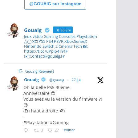
@GOUAIG sur Instagram
Gouaig
Suivre
Jeux video Gaming Consoles Playstation
△◯✕□ PS5 PS4 PSVR XboxSeriesX
Nintendo Switch 2 Cinema Tech 📸:
https://t.co/uPpib4T91F
✉️:Contact@gouaig.Fr
Gouaig Retweeté
Gouaig
@gouaig
·
27 Juil
Oh la belle PS5 30ème
Anniversaire 😍
Vous avez vu la version du firmware ?!
😏
(En haut à droite 🔎)
-
#Playstation #Gaming
3
27
Twitter