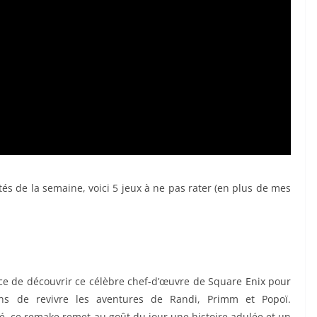
és de la semaine, voici 5 jeux à ne pas rater (en plus de mes
ce de découvrir ce célèbre chef-d’œuvre de Square Enix pour
ns de revivre les aventures de Randi, Primm et Popoï.
é, ce remake remet au goût du jour une histoire adulée et un