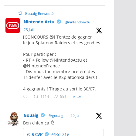
Gouaig Retweeté
Nintendo Actu
@nintendoactu
·
23 Juil
[CONCOURS 🎁] Tentez de gagner
le jeu Splatoon Raiders et ses goodies !
Pour participer :
- RT + Follow @NintendoActu et
@NintendoFrance
- Dis-nous ton membre préféré des
Tridenfer avec le #SplatoonRaiders !
4 gagnants ! Tirage au sort le 30/07.
1114
881
Twitter
Gouaig
@gouaig
·
29 Juil
Bon chien ça 👌
ღ 𝑅𝒪𝒮𝐸
@Ro_z1e