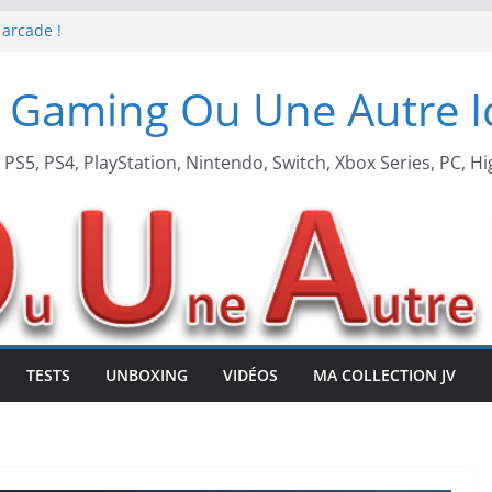
 arcade !
 Beach X Mario
S5 !
 Gaming Ou Une Autre 
t de retour !
, PS5, PS4, PlayStation, Nintendo, Switch, Xbox Series, PC, Hi
TESTS
UNBOXING
VIDÉOS
MA COLLECTION JV