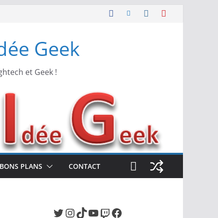
Idée Geek
ghtech et Geek !
BONS PLANS
CONTACT
Twitter
Instagram
TikTok
YouTube
Twitch
Facebook