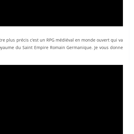
être plus précis c’est un RPG médiéval en monde ouvert qui va
oyaume du Saint Empire Romain Germanique. Je vous donne