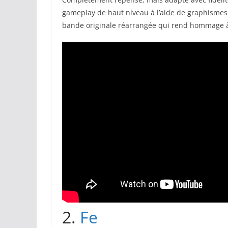
gameplay de haut niveau à l’aide de graphisme
bande originale réarrangée qui rend hommage à c
2.
Fe