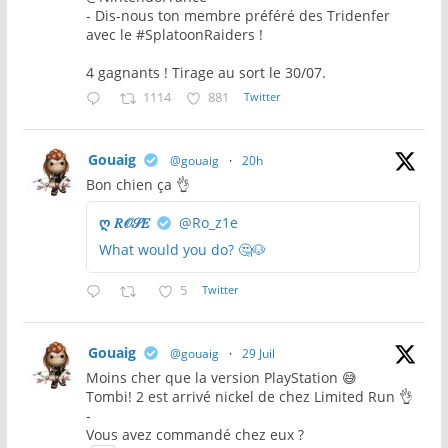
- Dis-nous ton membre préféré des Tridenfer
avec le #SplatoonRaiders !
4 gagnants ! Tirage au sort le 30/07.
1114
881
Twitter
Gouaig
@gouaig
·
20h
Bon chien ça 👌
ღ 𝑅𝒪𝒮𝐸
@Ro_z1e
What would you do? 🤔🐶
5
Twitter
Gouaig
@gouaig
·
29 Juil
Moins cher que la version PlayStation 😅
Tombi! 2 est arrivé nickel de chez Limited Run 👌
-
Vous avez commandé chez eux ?