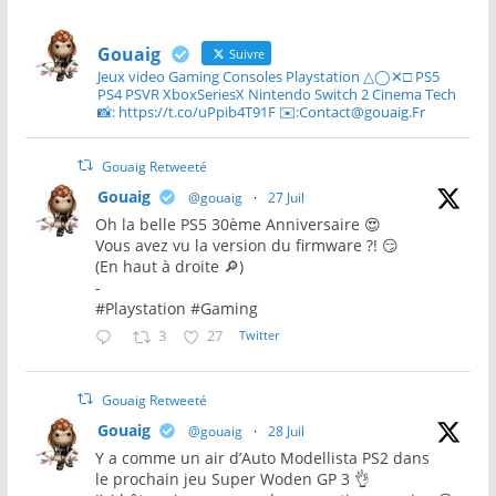
Gouaig
Suivre
Jeux video Gaming Consoles Playstation △◯✕□ PS5
PS4 PSVR XboxSeriesX Nintendo Switch 2 Cinema Tech
📸: https://t.co/uPpib4T91F ✉️:Contact@gouaig.Fr
Gouaig Retweeté
Gouaig
@gouaig
·
27 Juil
Oh la belle PS5 30ème Anniversaire 😍
Vous avez vu la version du firmware ?! 😏
(En haut à droite 🔎)
-
#Playstation #Gaming
3
27
Twitter
Gouaig Retweeté
Gouaig
@gouaig
·
28 Juil
Y a comme un air d’Auto Modellista PS2 dans
le prochain jeu Super Woden GP 3 👌