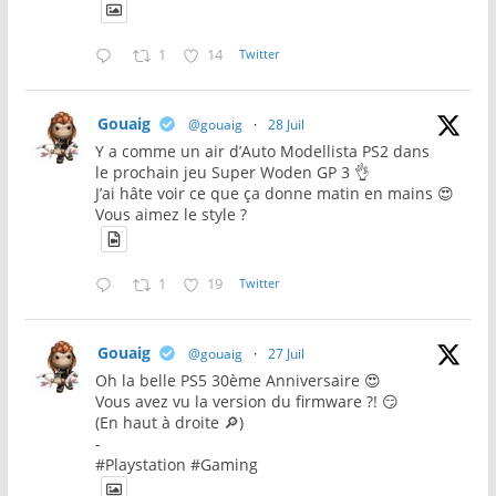
1
14
Twitter
Gouaig
@gouaig
·
28 Juil
Y a comme un air d’Auto Modellista PS2 dans
le prochain jeu Super Woden GP 3 👌
J’ai hâte voir ce que ça donne matin en mains 😍
Vous aimez le style ?
1
19
Twitter
Gouaig
@gouaig
·
27 Juil
Oh la belle PS5 30ème Anniversaire 😍
Vous avez vu la version du firmware ?! 😏
(En haut à droite 🔎)
-
#Playstation #Gaming