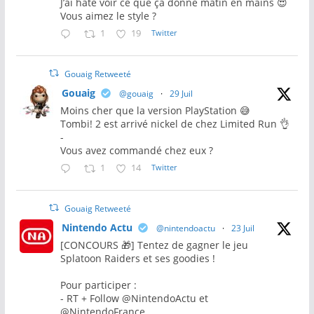
J’ai hâte voir ce que ça donne matin en mains 😍
Vous aimez le style ?
1
19
Twitter
Gouaig Retweeté
Gouaig
@gouaig
·
29 Juil
Moins cher que la version PlayStation 😅
Tombi! 2 est arrivé nickel de chez Limited Run 👌
-
Vous avez commandé chez eux ?
1
14
Twitter
Gouaig Retweeté
Nintendo Actu
@nintendoactu
·
23 Juil
[CONCOURS 🎁] Tentez de gagner le jeu
Splatoon Raiders et ses goodies !
Pour participer :
- RT + Follow @NintendoActu et
@NintendoFrance