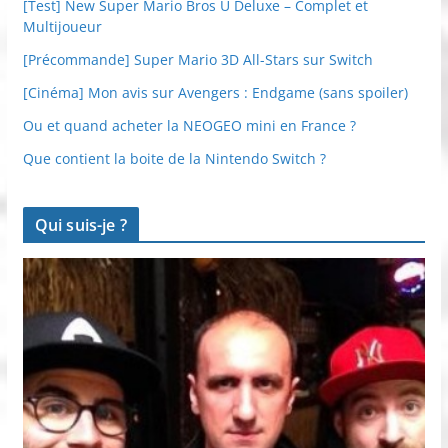
[Test] New Super Mario Bros U Deluxe – Complet et
Multijoueur
[Précommande] Super Mario 3D All-Stars sur Switch
[Cinéma] Mon avis sur Avengers : Endgame (sans spoiler)
Ou et quand acheter la NEOGEO mini en France ?
Que contient la boite de la Nintendo Switch ?
Qui suis-je ?