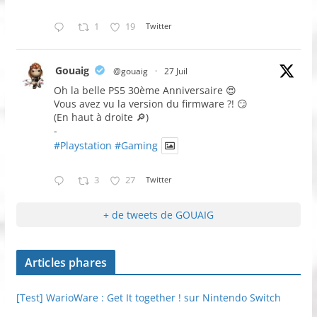
1
19
Twitter
Gouaig
@gouaig
·
27 Juil
Oh la belle PS5 30ème Anniversaire 😍
Vous avez vu la version du firmware ?! 😏
(En haut à droite 🔎)
-
#Playstation
#Gaming
3
27
Twitter
+ de tweets de GOUAIG
Articles phares
[Test] WarioWare : Get It together ! sur Nintendo Switch