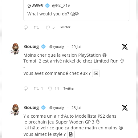
ღ 𝑅𝒪𝒮𝐸
@Ro_z1e
What would you do? 🤔🐶
5
Twitter
Gouaig
@gouaig
·
29 Juil
Moins cher que la version PlayStation 😅
Tombi! 2 est arrivé nickel de chez Limited Run 👌
-
Vous avez commandé chez eux ?
1
14
Twitter
Gouaig
@gouaig
·
28 Juil
Y a comme un air d’Auto Modellista PS2 dans
le prochain jeu Super Woden GP 3 👌
J’ai hâte voir ce que ça donne matin en mains 😍
Vous aimez le style ?