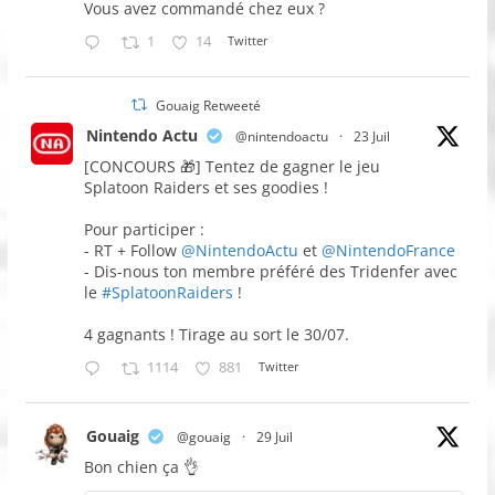
Vous avez commandé chez eux ?
1
14
Twitter
Gouaig Retweeté
Nintendo Actu
@nintendoactu
·
23 Juil
[CONCOURS 🎁] Tentez de gagner le jeu
Splatoon Raiders et ses goodies !
Pour participer :
- RT + Follow
@NintendoActu
et
@NintendoFrance
- Dis-nous ton membre préféré des Tridenfer avec
le
#SplatoonRaiders
!
4 gagnants ! Tirage au sort le 30/07.
1114
881
Twitter
Gouaig
@gouaig
·
29 Juil
Bon chien ça 👌