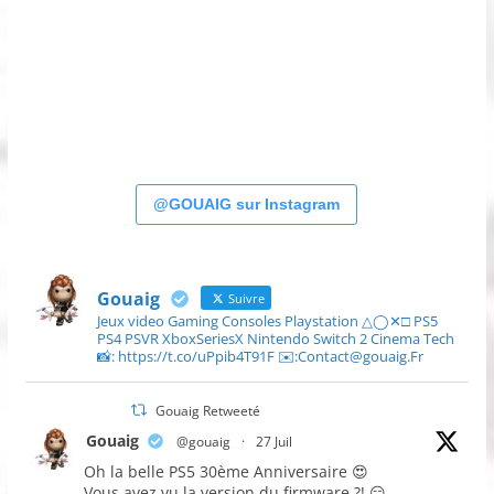
@GOUAIG sur Instagram
Gouaig
Suivre
Jeux video Gaming Consoles Playstation △◯✕□ PS5
PS4 PSVR XboxSeriesX Nintendo Switch 2 Cinema Tech
📸: https://t.co/uPpib4T91F ✉️:Contact@gouaig.Fr
Gouaig Retweeté
Gouaig
@gouaig
·
27 Juil
Oh la belle PS5 30ème Anniversaire 😍
Vous avez vu la version du firmware ?! 😏