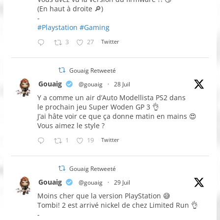
(En haut à droite 🔎)
-
#Playstation
#Gaming
3
27
Twitter
Gouaig Retweeté
Gouaig
@gouaig
·
28 Juil
Y a comme un air d’Auto Modellista PS2 dans
le prochain jeu Super Woden GP 3 👌
J’ai hâte voir ce que ça donne matin en mains 😍
Vous aimez le style ?
1
19
Twitter
Gouaig Retweeté
Gouaig
@gouaig
·
29 Juil
Moins cher que la version PlayStation 😅
Tombi! 2 est arrivé nickel de chez Limited Run 👌
-