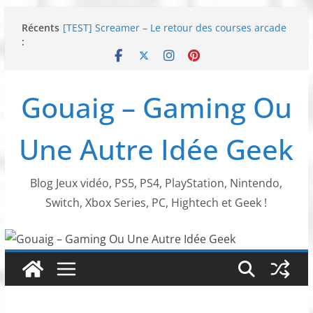
Passer
Récents
[TEST] Screamer – Le retour des courses arcade
au
:
!
contenu
SWITCH 2 : Nouveaux accessoires Turtle Beach X
Mario
[TEST] Ride 6 – Une sortie de piste sur PS5 !
Gouaig – Gaming Ou
SNK NEOGEO AES+ : un succès dingue !
NEOGEO AES+ : La légende de l’arcade est de
retour !
Une Autre Idée Geek
Blog Jeux vidéo, PS5, PS4, PlayStation, Nintendo,
Switch, Xbox Series, PC, Hightech et Geek !