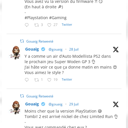
Vous avez vu la version du firmware ?! 😏
(En haut à droite 🔎)
-
#Playstation #Gaming
3
27
Twitter
Gouaig Retweeté
Gouaig
@gouaig
·
28 Juil
Y a comme un air d’Auto Modellista PS2 dans
le prochain jeu Super Woden GP 3 👌
J’ai hâte voir ce que ça donne matin en mains 😍
Vous aimez le style ?
1
19
Twitter
Gouaig Retweeté
Gouaig
@gouaig
·
29 Juil
Moins cher que la version PlayStation 😅
Tombi! 2 est arrivé nickel de chez Limited Run 👌
-
Vous avez commandé chez eux ?