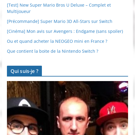
[Test] New Super Mario Bros U Deluxe – Complet et
Multijoueur
[Précommande] Super Mario 3D All-Stars sur Switch
[Cinéma] Mon avis sur Avengers : Endgame (sans spoiler)
Ou et quand acheter la NEOGEO mini en France ?
Que contient la boite de la Nintendo Switch ?
Qui suis-je ?