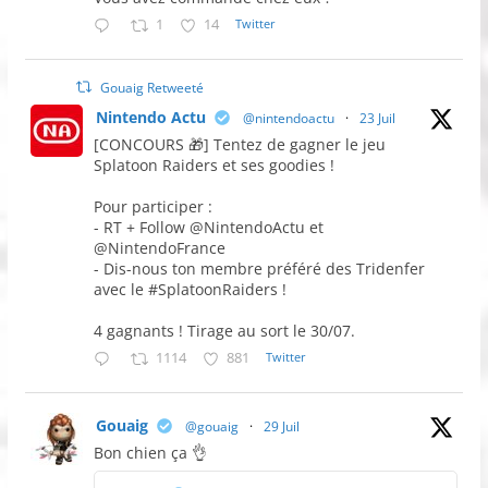
1
14
Twitter
Gouaig Retweeté
Nintendo Actu
@nintendoactu
·
23 Juil
[CONCOURS 🎁] Tentez de gagner le jeu
Splatoon Raiders et ses goodies !
Pour participer :
- RT + Follow @NintendoActu et
@NintendoFrance
- Dis-nous ton membre préféré des Tridenfer
avec le #SplatoonRaiders !
4 gagnants ! Tirage au sort le 30/07.
1114
881
Twitter
Gouaig
@gouaig
·
29 Juil
Bon chien ça 👌