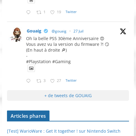
1
19
Twitter
Gouaig
@gouaig
·
27 Juil
Oh la belle PS5 30ème Anniversaire 😍
Vous avez vu la version du firmware ?! 😏
(En haut à droite 🔎)
-
#Playstation #Gaming
3
27
Twitter
+ de tweets de GOUAIG
Articles phares
[Test] WarioWare : Get It together ! sur Nintendo Switch