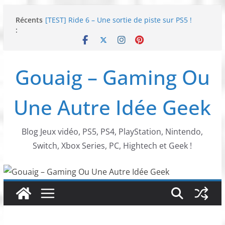
Passer
Récents
[TEST] Ride 6 – Une sortie de piste sur PS5 !
au
:
SNK NEOGEO AES+ : un succès dingue !
contenu
NEOGEO AES+ : La légende de l’arcade est de
retour !
[TEST] Screamer – Le retour des courses arcade
Gouaig – Gaming Ou
!
SWITCH 2 : Nouveaux accessoires Turtle Beach X
Mario
Une Autre Idée Geek
Blog Jeux vidéo, PS5, PS4, PlayStation, Nintendo,
Switch, Xbox Series, PC, Hightech et Geek !