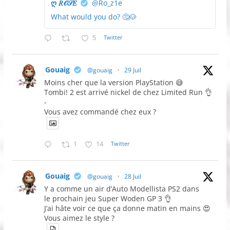
ღ 𝑅𝒪𝒮𝐸
@Ro_z1e
What would you do? 🤔🐶
5
Twitter
Gouaig
@gouaig
·
29 Juil
Moins cher que la version PlayStation 😅
Tombi! 2 est arrivé nickel de chez Limited Run 👌
-
Vous avez commandé chez eux ?
1
14
Twitter
Gouaig
@gouaig
·
28 Juil
Y a comme un air d’Auto Modellista PS2 dans
le prochain jeu Super Woden GP 3 👌
J’ai hâte voir ce que ça donne matin en mains 😍
Vous aimez le style ?