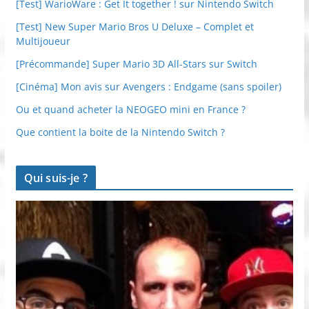
[Test] WarioWare : Get It together ! sur Nintendo Switch
[Test] New Super Mario Bros U Deluxe – Complet et
Multijoueur
[Précommande] Super Mario 3D All-Stars sur Switch
[Cinéma] Mon avis sur Avengers : Endgame (sans spoiler)
Ou et quand acheter la NEOGEO mini en France ?
Que contient la boite de la Nintendo Switch ?
Qui suis-je ?