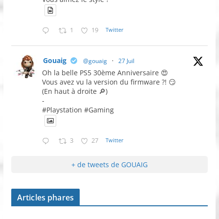
1
19
Twitter
Gouaig
@gouaig
·
27 Juil
Oh la belle PS5 30ème Anniversaire 😍
Vous avez vu la version du firmware ?! 😏
(En haut à droite 🔎)
-
#Playstation #Gaming
3
27
Twitter
+ de tweets de GOUAIG
Articles phares