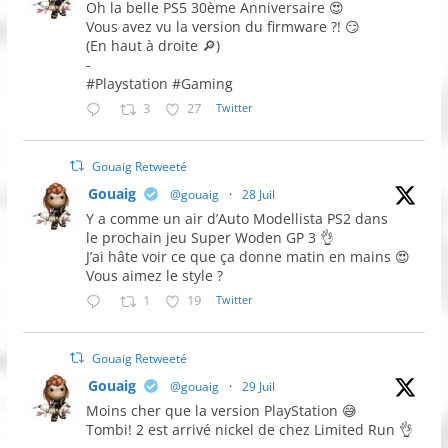
Oh la belle PS5 30ème Anniversaire 😍
Vous avez vu la version du firmware ?! 😏
(En haut à droite 🔎)
-
#Playstation #Gaming
3
27
Twitter
Gouaig Retweeté
Gouaig
@gouaig
·
28 Juil
Y a comme un air d’Auto Modellista PS2 dans
le prochain jeu Super Woden GP 3 👌
J’ai hâte voir ce que ça donne matin en mains 😍
Vous aimez le style ?
1
19
Twitter
Gouaig Retweeté
Gouaig
@gouaig
·
29 Juil
Moins cher que la version PlayStation 😅
Tombi! 2 est arrivé nickel de chez Limited Run 👌