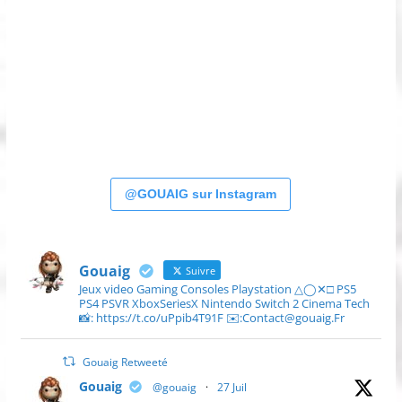
@GOUAIG sur Instagram
Gouaig
Suivre
Jeux video Gaming Consoles Playstation △◯✕□ PS5
PS4 PSVR XboxSeriesX Nintendo Switch 2 Cinema Tech
📸: https://t.co/uPpib4T91F ✉️:Contact@gouaig.Fr
Gouaig Retweeté
Gouaig
@gouaig
·
27 Juil