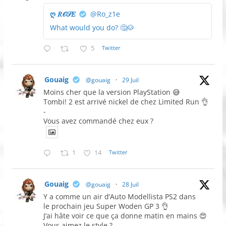
ღ 𝑅𝒪𝒮𝐸
@Ro_z1e
What would you do? 🤔🐶
5
Twitter
Gouaig
@gouaig
·
29 Juil
Moins cher que la version PlayStation 😅
Tombi! 2 est arrivé nickel de chez Limited Run 👌
-
Vous avez commandé chez eux ?
1
14
Twitter
Gouaig
@gouaig
·
28 Juil
Y a comme un air d’Auto Modellista PS2 dans
le prochain jeu Super Woden GP 3 👌
J’ai hâte voir ce que ça donne matin en mains 😍
Vous aimez le style ?