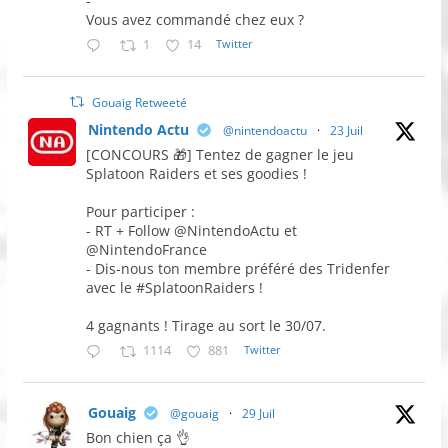
-
Vous avez commandé chez eux ?
1
14
Twitter
Gouaig Retweeté
Nintendo Actu
@nintendoactu
·
23 Juil
[CONCOURS 🎁] Tentez de gagner le jeu
Splatoon Raiders et ses goodies !
Pour participer :
- RT + Follow @NintendoActu et
@NintendoFrance
- Dis-nous ton membre préféré des Tridenfer
avec le #SplatoonRaiders !
4 gagnants ! Tirage au sort le 30/07.
1114
881
Twitter
Gouaig
@gouaig
·
29 Juil
Bon chien ça 👌