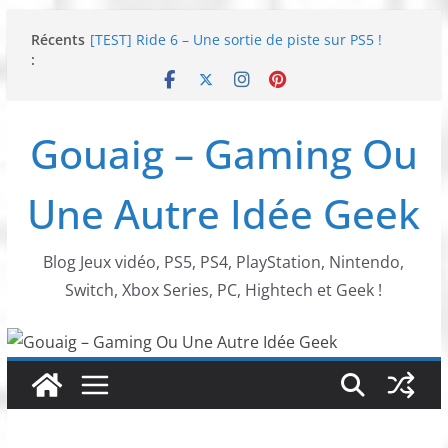
Passer
Récents
[TEST] Ride 6 – Une sortie de piste sur PS5 !
au
:
SNK NEOGEO AES+ : un succès dingue !
contenu
NEOGEO AES+ : La légende de l’arcade est de
retour !
[TEST] Screamer – Le retour des courses arcade
Gouaig – Gaming Ou
!
SWITCH 2 : Nouveaux accessoires Turtle Beach X
Mario
Une Autre Idée Geek
Blog Jeux vidéo, PS5, PS4, PlayStation, Nintendo,
Switch, Xbox Series, PC, Hightech et Geek !