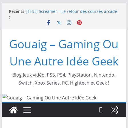
Passer
Récents
[TEST] Screamer – Le retour des courses arcade
au
:
!
contenu
SWITCH 2 : Nouveaux accessoires Turtle Beach X
Mario
[TEST] Ride 6 – Une sortie de piste sur PS5 !
Gouaig – Gaming Ou
SNK NEOGEO AES+ : un succès dingue !
NEOGEO AES+ : La légende de l’arcade est de
retour !
Une Autre Idée Geek
Blog Jeux vidéo, PS5, PS4, PlayStation, Nintendo,
Switch, Xbox Series, PC, Hightech et Geek !