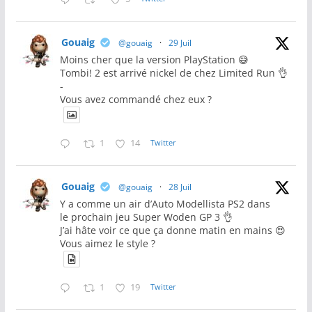
Gouaig
@gouaig
·
29 Juil
Moins cher que la version PlayStation 😅
Tombi! 2 est arrivé nickel de chez Limited Run 👌
-
Vous avez commandé chez eux ?
1
14
Twitter
Gouaig
@gouaig
·
28 Juil
Y a comme un air d’Auto Modellista PS2 dans
le prochain jeu Super Woden GP 3 👌
J’ai hâte voir ce que ça donne matin en mains 😍
Vous aimez le style ?
1
19
Twitter