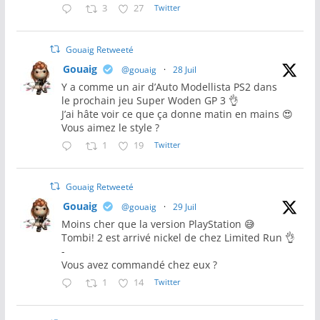
3
27
Twitter
Gouaig Retweeté
Gouaig
@gouaig
·
28 Juil
Y a comme un air d’Auto Modellista PS2 dans
le prochain jeu Super Woden GP 3 👌
J’ai hâte voir ce que ça donne matin en mains 😍
Vous aimez le style ?
1
19
Twitter
Gouaig Retweeté
Gouaig
@gouaig
·
29 Juil
Moins cher que la version PlayStation 😅
Tombi! 2 est arrivé nickel de chez Limited Run 👌
-
Vous avez commandé chez eux ?
1
14
Twitter