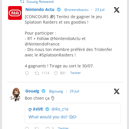
Gouaig Retweeté
Nintendo Actu
@nintendoactu
·
23 Juil
[CONCOURS 🎁] Tentez de gagner le jeu
Splatoon Raiders et ses goodies !
Pour participer :
- RT + Follow @NintendoActu et
@NintendoFrance
- Dis-nous ton membre préféré des Tridenfer
avec le #SplatoonRaiders !
4 gagnants ! Tirage au sort le 30/07.
1114
881
Twitter
Gouaig
@gouaig
·
29 Juil
Bon chien ça 👌
ღ 𝑅𝒪𝒮𝐸
@Ro_z1e
What would you do? 🤔🐶
5
Twitter