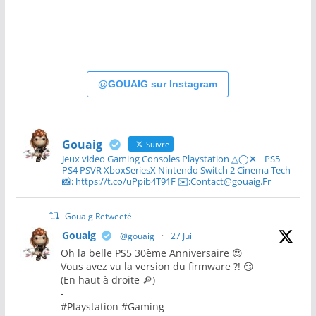
@GOUAIG sur Instagram
Gouaig
Suivre
Jeux video Gaming Consoles Playstation △◯✕□ PS5
PS4 PSVR XboxSeriesX Nintendo Switch 2 Cinema Tech
📸: https://t.co/uPpib4T91F ✉️:Contact@gouaig.Fr
Gouaig Retweeté
Gouaig
@gouaig
·
27 Juil
Oh la belle PS5 30ème Anniversaire 😍
Vous avez vu la version du firmware ?! 😏
(En haut à droite 🔎)
-
#Playstation #Gaming