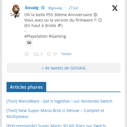
Gouaig
@gouaig
·
27 Juil
Oh la belle PS5 30ème Anniversaire 😍
Vous avez vu la version du firmware ?! 😏
(En haut à droite 🔎)
-
#Playstation #Gaming
3
27
Twitter
+ de tweets de GOUAIG
Articles phares
[Test] WarioWare : Get It together ! sur Nintendo Switch
[Test] New Super Mario Bros U Deluxe – Complet et
Multijoueur
[Précommande] Super Mario 3D All-Stars sur Switch