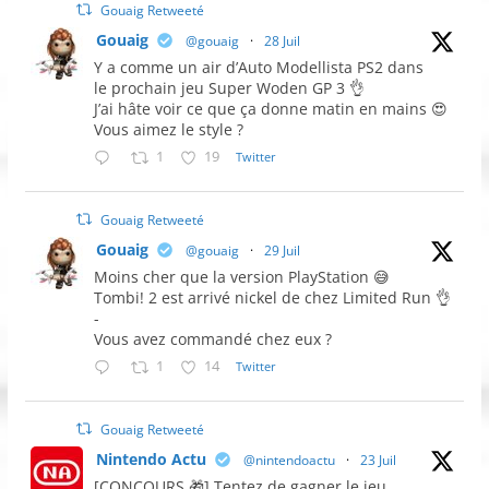
Gouaig Retweeté
Gouaig
@gouaig
·
28 Juil
Y a comme un air d’Auto Modellista PS2 dans
le prochain jeu Super Woden GP 3 👌
J’ai hâte voir ce que ça donne matin en mains 😍
Vous aimez le style ?
1
19
Twitter
Gouaig Retweeté
Gouaig
@gouaig
·
29 Juil
Moins cher que la version PlayStation 😅
Tombi! 2 est arrivé nickel de chez Limited Run 👌
-
Vous avez commandé chez eux ?
1
14
Twitter
Gouaig Retweeté
Nintendo Actu
@nintendoactu
·
23 Juil
[CONCOURS 🎁] Tentez de gagner le jeu