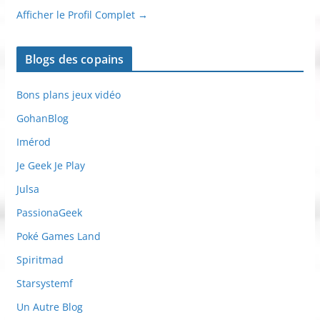
Gouaig
Gaming Ou Une Autre Idée Geek by Turcotti Grégory Si tu
as gardé ton âme de GAMER (ou de GAMEUSE), tu es au
bon endroit ! Un peu geek sur les bords je m'intéresse plus
particulièrement aux jeux vidéo. J'adore les produits techno
mais plus largement tout ce qui touche à la culture GEEK.
Egalement fan de Starwars, Disney, de mangas, de ciné,
des Starbucks... Bref, la vie quoi ! Contact : Twitter/X :
@Gouaig Instagram : @Gouaig Mail : contact@gouaig.fr
Website : Gouaig.fr / Gouaig.com
Afficher le Profil Complet →