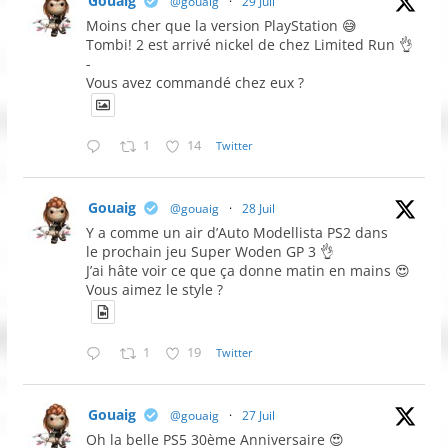
Gouaig
@gouaig
·
29 Juil
Moins cher que la version PlayStation 😅
Tombi! 2 est arrivé nickel de chez Limited Run 👌
-
Vous avez commandé chez eux ?
1
14
Twitter
Gouaig
@gouaig
·
28 Juil
Y a comme un air d’Auto Modellista PS2 dans
le prochain jeu Super Woden GP 3 👌
J’ai hâte voir ce que ça donne matin en mains 😍
Vous aimez le style ?
1
19
Twitter
Gouaig
@gouaig
·
27 Juil
Oh la belle PS5 30ème Anniversaire 😍