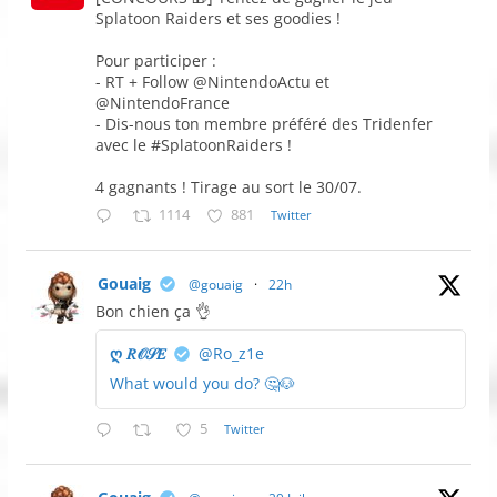
Splatoon Raiders et ses goodies !
Pour participer :
- RT + Follow @NintendoActu et
@NintendoFrance
- Dis-nous ton membre préféré des Tridenfer
avec le #SplatoonRaiders !
4 gagnants ! Tirage au sort le 30/07.
1114
881
Twitter
Gouaig
@gouaig
·
22h
Bon chien ça 👌
ღ 𝑅𝒪𝒮𝐸
@Ro_z1e
What would you do? 🤔🐶
5
Twitter