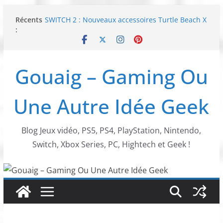
Passer
Récents
SWITCH 2 : Nouveaux accessoires Turtle Beach X
au
:
Mario
contenu
[TEST] Ride 6 – Une sortie de piste sur PS5 !
SNK NEOGEO AES+ : un succès dingue !
NEOGEO AES+ : La légende de l’arcade est de
Gouaig – Gaming Ou
retour !
[TEST] Screamer – Le retour des courses arcade
!
Une Autre Idée Geek
Blog Jeux vidéo, PS5, PS4, PlayStation, Nintendo,
Switch, Xbox Series, PC, Hightech et Geek !