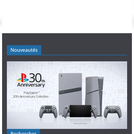
Blogs des copains
Bons plans jeux vidéo
GohanBlog
Imérod
Je Geek Je Play
Julsa
PassionaGeek
Poké Games Land
Spiritmad
Starsystemf
Un Autre Blog