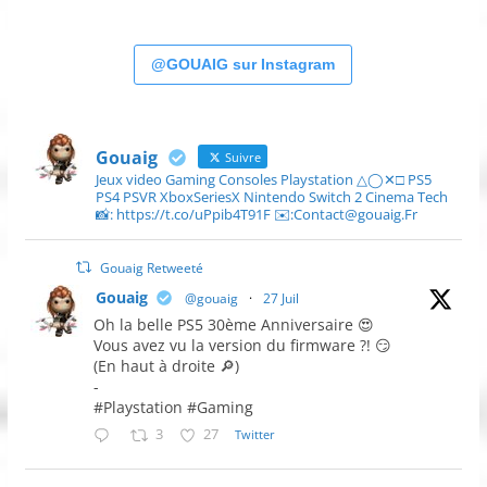
@GOUAIG sur Instagram
Gouaig
Suivre
Jeux video Gaming Consoles Playstation △◯✕□ PS5
PS4 PSVR XboxSeriesX Nintendo Switch 2 Cinema Tech
📸: https://t.co/uPpib4T91F ✉️:Contact@gouaig.Fr
Gouaig Retweeté
Gouaig
@gouaig
·
27 Juil
Oh la belle PS5 30ème Anniversaire 😍
Vous avez vu la version du firmware ?! 😏
(En haut à droite 🔎)
-
#Playstation #Gaming
3
27
Twitter