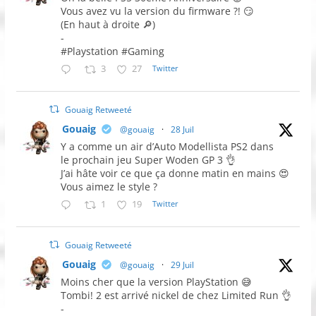
Vous avez vu la version du firmware ?! 😏
(En haut à droite 🔎)
-
#Playstation #Gaming
3
27
Twitter
Gouaig Retweeté
Gouaig
@gouaig
·
28 Juil
Y a comme un air d’Auto Modellista PS2 dans
le prochain jeu Super Woden GP 3 👌
J’ai hâte voir ce que ça donne matin en mains 😍
Vous aimez le style ?
1
19
Twitter
Gouaig Retweeté
Gouaig
@gouaig
·
29 Juil
Moins cher que la version PlayStation 😅
Tombi! 2 est arrivé nickel de chez Limited Run 👌
-