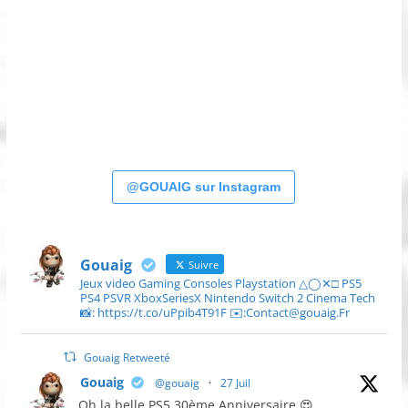
@GOUAIG sur Instagram
Gouaig
Suivre
Jeux video Gaming Consoles Playstation △◯✕□ PS5
PS4 PSVR XboxSeriesX Nintendo Switch 2 Cinema Tech
📸: https://t.co/uPpib4T91F ✉️:Contact@gouaig.Fr
Gouaig Retweeté
Gouaig
@gouaig
·
27 Juil
Oh la belle PS5 30ème Anniversaire 😍