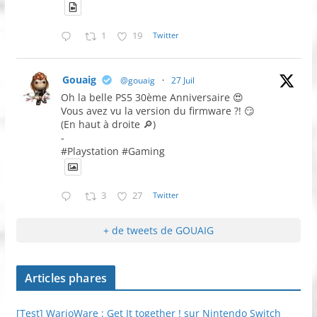
1
19
Twitter
Gouaig
@gouaig
·
27 Juil
Oh la belle PS5 30ème Anniversaire 😍
Vous avez vu la version du firmware ?! 😏
(En haut à droite 🔎)
-
#Playstation #Gaming
3
27
Twitter
+ de tweets de GOUAIG
Articles phares
[Test] WarioWare : Get It together ! sur Nintendo Switch