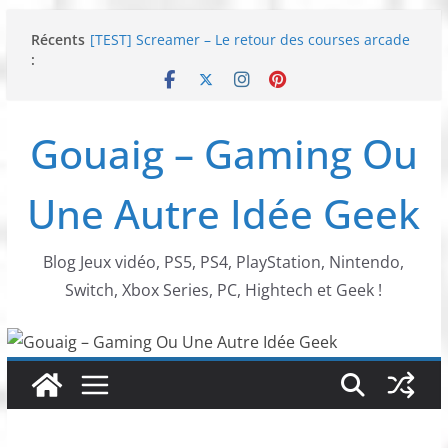
Passer
Récents
[TEST] Screamer – Le retour des courses arcade
au
:
!
contenu
SWITCH 2 : Nouveaux accessoires Turtle Beach X
Mario
[TEST] Ride 6 – Une sortie de piste sur PS5 !
Gouaig – Gaming Ou
SNK NEOGEO AES+ : un succès dingue !
NEOGEO AES+ : La légende de l’arcade est de
retour !
Une Autre Idée Geek
Blog Jeux vidéo, PS5, PS4, PlayStation, Nintendo,
Switch, Xbox Series, PC, Hightech et Geek !