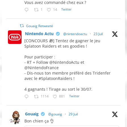
Vous avez commandé chez eux ?
1
14
Twitter
Gouaig Retweeté
Nintendo Actu
@nintendoactu
·
23 Juil
[CONCOURS 🎁] Tentez de gagner le jeu
Splatoon Raiders et ses goodies !
Pour participer :
- RT + Follow @NintendoActu et
@NintendoFrance
- Dis-nous ton membre préféré des Tridenfer
avec le #SplatoonRaiders !
4 gagnants ! Tirage au sort le 30/07.
1114
881
Twitter
Gouaig
@gouaig
·
29 Juil
Bon chien ça 👌