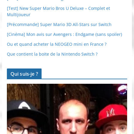
[Test] New Super Mario Bros U Deluxe – Complet et
Multijoueur
[Précommande] Super Mario 3D All-Stars sur Switch
[Cinéma] Mon avis sur Avengers : Endgame (sans spoiler)
Ou et quand acheter la NEOGEO mini en France ?
Que contient la boite de la Nintendo Switch ?
Qui suis-je ?