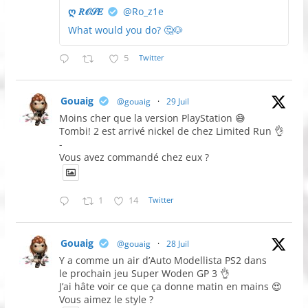
ღ 𝑅𝒪𝒮𝐸
@Ro_z1e
What would you do? 🤔🐶
5
Twitter
Gouaig
@gouaig
·
29 Juil
Moins cher que la version PlayStation 😅
Tombi! 2 est arrivé nickel de chez Limited Run 👌
-
Vous avez commandé chez eux ?
1
14
Twitter
Gouaig
@gouaig
·
28 Juil
Y a comme un air d’Auto Modellista PS2 dans
le prochain jeu Super Woden GP 3 👌
J’ai hâte voir ce que ça donne matin en mains 😍
Vous aimez le style ?