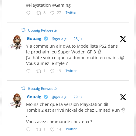
#Playstation #Gaming
3
27
Twitter
Gouaig Retweeté
Gouaig
@gouaig
·
28 Juil
Y a comme un air d’Auto Modellista PS2 dans
le prochain jeu Super Woden GP 3 👌
J’ai hâte voir ce que ça donne matin en mains 😍
Vous aimez le style ?
1
19
Twitter
Gouaig Retweeté
Gouaig
@gouaig
·
29 Juil
Moins cher que la version PlayStation 😅
Tombi! 2 est arrivé nickel de chez Limited Run 👌
-
Vous avez commandé chez eux ?
1
14
Twitter