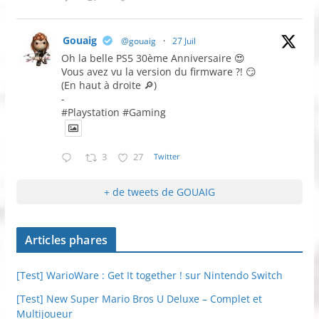
Gouaig
@gouaig
·
27 Juil
Oh la belle PS5 30ème Anniversaire 😍
Vous avez vu la version du firmware ?! 😏
(En haut à droite 🔎)
-
#Playstation #Gaming
3
27
Twitter
+ de tweets de GOUAIG
Articles phares
[Test] WarioWare : Get It together ! sur Nintendo Switch
[Test] New Super Mario Bros U Deluxe – Complet et
Multijoueur