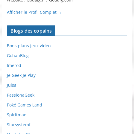
Afficher le Profil Complet →
Blogs des copains
Bons plans jeux vidéo
GohanBlog
Imérod
Je Geek Je Play
Julsa
PassionaGeek
Poké Games Land
Spiritmad
Starsystemf