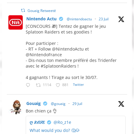
Gouaig Retweeté
Nintendo Actu
@nintendoactu
·
23 Juil
[CONCOURS 🎁] Tentez de gagner le jeu
Splatoon Raiders et ses goodies !
Pour participer :
- RT + Follow @NintendoActu et
@NintendoFrance
- Dis-nous ton membre préféré des Tridenfer
avec le #SplatoonRaiders !
4 gagnants ! Tirage au sort le 30/07.
1114
881
Twitter
Gouaig
@gouaig
·
29 Juil
Bon chien ça 👌
ღ 𝑅𝒪𝒮𝐸
@Ro_z1e
What would you do? 🤔🐶