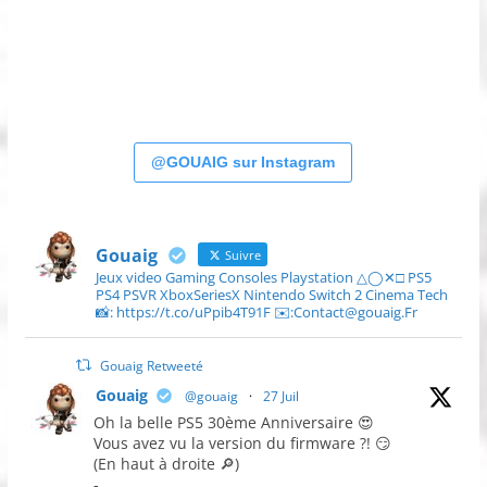
@GOUAIG sur Instagram
Gouaig
Suivre
Jeux video Gaming Consoles Playstation △◯✕□ PS5
PS4 PSVR XboxSeriesX Nintendo Switch 2 Cinema Tech
📸: https://t.co/uPpib4T91F ✉️:Contact@gouaig.Fr
Gouaig Retweeté
Gouaig
@gouaig
·
27 Juil
Oh la belle PS5 30ème Anniversaire 😍
Vous avez vu la version du firmware ?! 😏
(En haut à droite 🔎)
-