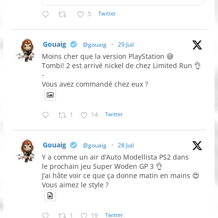
5
Twitter
Gouaig
@gouaig
·
29 Juil
Moins cher que la version PlayStation 😅
Tombi! 2 est arrivé nickel de chez Limited Run 👌
-
Vous avez commandé chez eux ?
1
14
Twitter
Gouaig
@gouaig
·
28 Juil
Y a comme un air d’Auto Modellista PS2 dans
le prochain jeu Super Woden GP 3 👌
J’ai hâte voir ce que ça donne matin en mains 😍
Vous aimez le style ?
1
19
Twitter