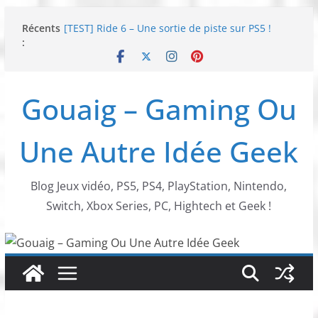
Passer
Récents
[TEST] Ride 6 – Une sortie de piste sur PS5 !
au
:
SNK NEOGEO AES+ : un succès dingue !
contenu
NEOGEO AES+ : La légende de l’arcade est de
retour !
[TEST] Screamer – Le retour des courses arcade
Gouaig – Gaming Ou
!
SWITCH 2 : Nouveaux accessoires Turtle Beach X
Mario
Une Autre Idée Geek
Blog Jeux vidéo, PS5, PS4, PlayStation, Nintendo,
Switch, Xbox Series, PC, Hightech et Geek !