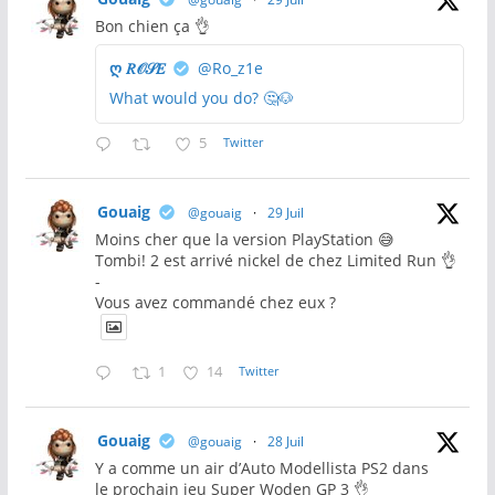
Bon chien ça 👌
ღ 𝑅𝒪𝒮𝐸
@Ro_z1e
What would you do? 🤔🐶
5
Twitter
Gouaig
@gouaig
·
29 Juil
Moins cher que la version PlayStation 😅
Tombi! 2 est arrivé nickel de chez Limited Run 👌
-
Vous avez commandé chez eux ?
1
14
Twitter
Gouaig
@gouaig
·
28 Juil
Y a comme un air d’Auto Modellista PS2 dans
le prochain jeu Super Woden GP 3 👌