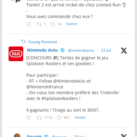
Tombi! 2 est arrivé nickel de chez Limited Run 👌
-
Vous avez commandé chez eux ?
1
14
Twitter
Gouaig Retweeté
Nintendo Actu
@nintendoactu
·
23 Juil
[CONCOURS 🎁] Tentez de gagner le jeu
Splatoon Raiders et ses goodies !
Pour participer :
- RT + Follow @NintendoActu et
@NintendoFrance
- Dis-nous ton membre préféré des Tridenfer
avec le #SplatoonRaiders !
4 gagnants ! Tirage au sort le 30/07.
1114
881
Twitter
Gouaig
@gouaig
·
29 Juil