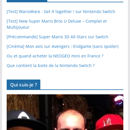
[Test] WarioWare : Get It together ! sur Nintendo Switch
[Test] New Super Mario Bros U Deluxe – Complet et
Multijoueur
[Précommande] Super Mario 3D All-Stars sur Switch
[Cinéma] Mon avis sur Avengers : Endgame (sans spoiler)
Ou et quand acheter la NEOGEO mini en France ?
Que contient la boite de la Nintendo Switch ?
Qui suis-je ?