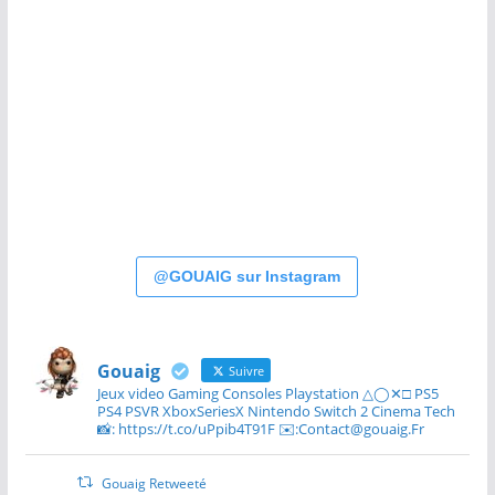
@GOUAIG sur Instagram
Gouaig
Suivre
Jeux video Gaming Consoles Playstation △◯✕□ PS5
PS4 PSVR XboxSeriesX Nintendo Switch 2 Cinema Tech
📸: https://t.co/uPpib4T91F ✉️:Contact@gouaig.Fr
Gouaig Retweeté