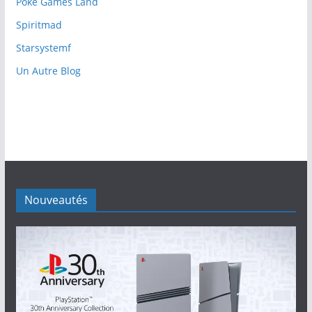
Poké Games Land
Spiritmad
Starsystemf
Un Autre Blog
Nouveautés