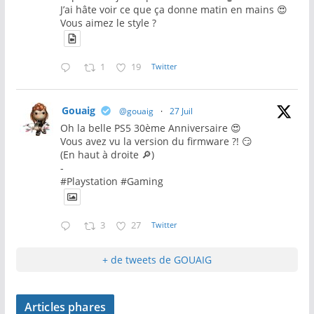
J’ai hâte voir ce que ça donne matin en mains 😍
Vous aimez le style ?
1
19
Twitter
Gouaig
@gouaig
·
27 Juil
Oh la belle PS5 30ème Anniversaire 😍
Vous avez vu la version du firmware ?! 😏
(En haut à droite 🔎)
-
#Playstation #Gaming
3
27
Twitter
+ de tweets de GOUAIG
Articles phares