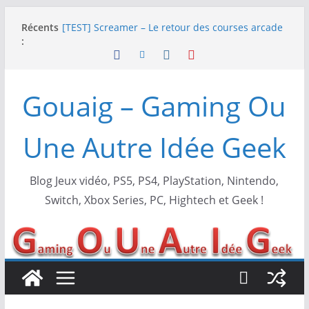
Passer
Récents
[TEST] Screamer – Le retour des courses arcade
au
:
!
contenu
SWITCH 2 : Nouveaux accessoires Turtle Beach X
Mario
[TEST] Ride 6 – Une sortie de piste sur PS5 !
Gouaig – Gaming Ou
SNK NEOGEO AES+ : un succès dingue !
NEOGEO AES+ : La légende de l’arcade est de
retour !
Une Autre Idée Geek
Blog Jeux vidéo, PS5, PS4, PlayStation, Nintendo,
Switch, Xbox Series, PC, Hightech et Geek !