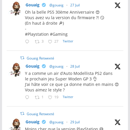
Gouaig
@gouaig
·
27 Juil
Oh la belle PS5 30ème Anniversaire 😍
Vous avez vu la version du firmware ?! 😏
(En haut à droite 🔎)
-
#Playstation #Gaming
3
27
Twitter
Gouaig Retweeté
Gouaig
@gouaig
·
28 Juil
Y a comme un air d’Auto Modellista PS2 dans
le prochain jeu Super Woden GP 3 👌
J’ai hâte voir ce que ça donne matin en mains 😍
Vous aimez le style ?
1
19
Twitter
Gouaig Retweeté
Gouaig
@gouaig
·
29 Juil
Moins cher que la version PlayStation 😅