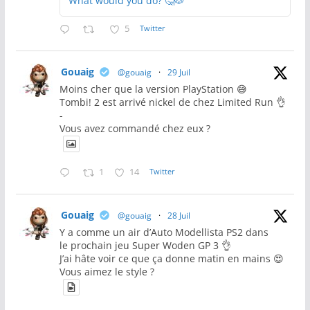
What would you do? 🤔🐶
5
Twitter
Gouaig
@gouaig
·
29 Juil
Moins cher que la version PlayStation 😅
Tombi! 2 est arrivé nickel de chez Limited Run 👌
-
Vous avez commandé chez eux ?
1
14
Twitter
Gouaig
@gouaig
·
28 Juil
Y a comme un air d’Auto Modellista PS2 dans
le prochain jeu Super Woden GP 3 👌
J’ai hâte voir ce que ça donne matin en mains 😍
Vous aimez le style ?