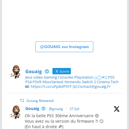
@GOUAIG sur Instagram
Gouaig
Suivre
Jeux video Gaming Consoles Playstation △◯✕□ PS5
PS4 PSVR XboxSeriesX Nintendo Switch 2 Cinema Tech
📸: https://t.co/uPpib4T91F ✉️:Contact@gouaig.Fr
Gouaig Retweeté
Gouaig
@gouaig
·
27 Juil
Oh la belle PS5 30ème Anniversaire 😍
Vous avez vu la version du firmware ?! 😏
(En haut à droite 🔎)