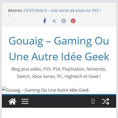
Passer
Récents
[TEST] Ride 6 – Une sortie de piste sur PS5 !
au
:
SNK NEOGEO AES+ : un succès dingue !
contenu
NEOGEO AES+ : La légende de l’arcade est de
retour !
[TEST] Screamer – Le retour des courses arcade
Gouaig – Gaming Ou
!
SWITCH 2 : Nouveaux accessoires Turtle Beach X
Mario
Une Autre Idée Geek
Blog Jeux vidéo, PS5, PS4, PlayStation, Nintendo,
Switch, Xbox Series, PC, Hightech et Geek !