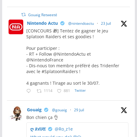
Gouaig Retweeté
Nintendo Actu
@nintendoactu
·
23 Juil
[CONCOURS 🎁] Tentez de gagner le jeu
Splatoon Raiders et ses goodies !
Pour participer :
- RT + Follow @NintendoActu et
@NintendoFrance
- Dis-nous ton membre préféré des Tridenfer
avec le #SplatoonRaiders !
4 gagnants ! Tirage au sort le 30/07.
1114
881
Twitter
Gouaig
@gouaig
·
29 Juil
Bon chien ça 👌
ღ 𝑅𝒪𝒮𝐸
@Ro_z1e