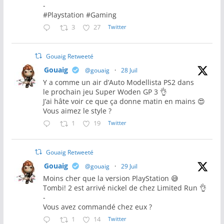
-
#Playstation #Gaming
3
27
Twitter
Gouaig Retweeté
Gouaig
@gouaig
·
28 Juil
Y a comme un air d’Auto Modellista PS2 dans
le prochain jeu Super Woden GP 3 👌
J’ai hâte voir ce que ça donne matin en mains 😍
Vous aimez le style ?
1
19
Twitter
Gouaig Retweeté
Gouaig
@gouaig
·
29 Juil
Moins cher que la version PlayStation 😅
Tombi! 2 est arrivé nickel de chez Limited Run 👌
-
Vous avez commandé chez eux ?
1
14
Twitter