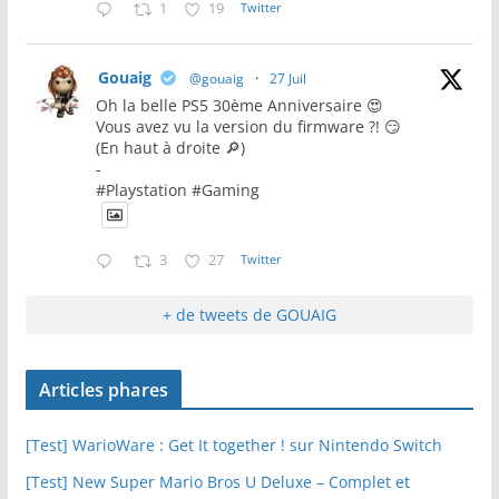
1
19
Twitter
Gouaig
@gouaig
·
27 Juil
Oh la belle PS5 30ème Anniversaire 😍
Vous avez vu la version du firmware ?! 😏
(En haut à droite 🔎)
-
#Playstation #Gaming
3
27
Twitter
+ de tweets de GOUAIG
Articles phares
[Test] WarioWare : Get It together ! sur Nintendo Switch
[Test] New Super Mario Bros U Deluxe – Complet et