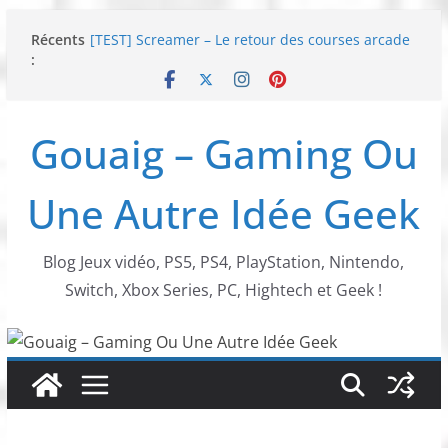
Passer
Récents
[TEST] Screamer – Le retour des courses arcade
au
:
!
contenu
SWITCH 2 : Nouveaux accessoires Turtle Beach X
Mario
[TEST] Ride 6 – Une sortie de piste sur PS5 !
Gouaig – Gaming Ou
SNK NEOGEO AES+ : un succès dingue !
NEOGEO AES+ : La légende de l’arcade est de
retour !
Une Autre Idée Geek
Blog Jeux vidéo, PS5, PS4, PlayStation, Nintendo,
Switch, Xbox Series, PC, Hightech et Geek !