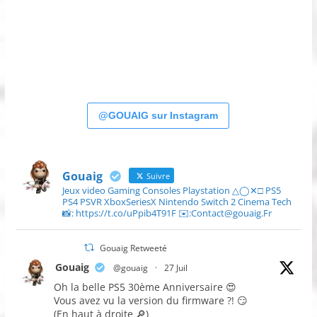
@GOUAIG sur Instagram
Gouaig
Suivre
Jeux video Gaming Consoles Playstation △◯✕□ PS5
PS4 PSVR XboxSeriesX Nintendo Switch 2 Cinema Tech
📸: https://t.co/uPpib4T91F ✉️:Contact@gouaig.Fr
Gouaig Retweeté
Gouaig
@gouaig
·
27 Juil
Oh la belle PS5 30ème Anniversaire 😍
Vous avez vu la version du firmware ?! 😏
(En haut à droite 🔎)