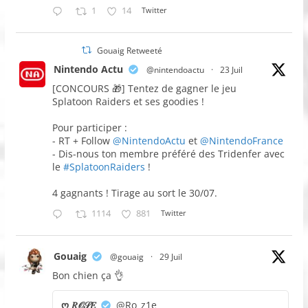
1
14
Twitter
Gouaig Retweeté
Nintendo Actu
@nintendoactu
·
23 Juil
[CONCOURS 🎁] Tentez de gagner le jeu
Splatoon Raiders et ses goodies !
Pour participer :
- RT + Follow
@NintendoActu
et
@NintendoFrance
- Dis-nous ton membre préféré des Tridenfer avec
le
#SplatoonRaiders
!
4 gagnants ! Tirage au sort le 30/07.
1114
881
Twitter
Gouaig
@gouaig
·
29 Juil
Bon chien ça 👌
ღ 𝑅𝒪𝒮𝐸
@Ro_z1e