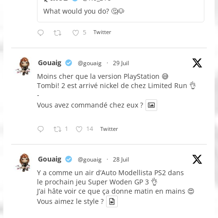
What would you do? 🤔🐶
5
Twitter
Gouaig
@gouaig
·
29 Juil
Moins cher que la version PlayStation 😅
Tombi! 2 est arrivé nickel de chez Limited Run 👌
-
Vous avez commandé chez eux ?
1
14
Twitter
Gouaig
@gouaig
·
28 Juil
Y a comme un air d’Auto Modellista PS2 dans
le prochain jeu Super Woden GP 3 👌
J’ai hâte voir ce que ça donne matin en mains 😍
Vous aimez le style ?