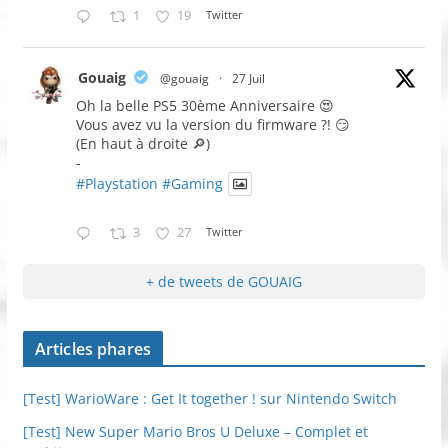
1
19
Twitter
Gouaig
@gouaig
·
27 Juil
Oh la belle PS5 30ème Anniversaire 😍
Vous avez vu la version du firmware ?! 😏
(En haut à droite 🔎)
-
#Playstation
#Gaming
3
27
Twitter
+ de tweets de GOUAIG
Articles phares
[Test] WarioWare : Get It together ! sur Nintendo Switch
[Test] New Super Mario Bros U Deluxe – Complet et