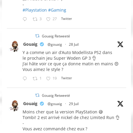
-
#Playstation
#Gaming
3
27
Twitter
Gouaig Retweeté
Gouaig
@gouaig
·
28 Juil
Y a comme un air d’Auto Modellista PS2 dans
le prochain jeu Super Woden GP 3 👌
J’ai hâte voir ce que ça donne matin en mains 😍
Vous aimez le style ?
1
19
Twitter
Gouaig Retweeté
Gouaig
@gouaig
·
29 Juil
Moins cher que la version PlayStation 😅
Tombi! 2 est arrivé nickel de chez Limited Run 👌
-
Vous avez commandé chez eux ?