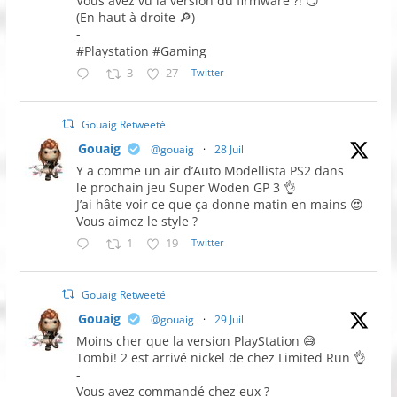
Vous avez vu la version du firmware ?! 😏
(En haut à droite 🔎)
-
#Playstation #Gaming
3
27
Twitter
Gouaig Retweeté
Gouaig
@gouaig
·
28 Juil
Y a comme un air d’Auto Modellista PS2 dans
le prochain jeu Super Woden GP 3 👌
J’ai hâte voir ce que ça donne matin en mains 😍
Vous aimez le style ?
1
19
Twitter
Gouaig Retweeté
Gouaig
@gouaig
·
29 Juil
Moins cher que la version PlayStation 😅
Tombi! 2 est arrivé nickel de chez Limited Run 👌
-
Vous avez commandé chez eux ?