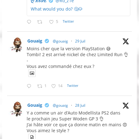
ღ 𝑅𝒪𝒮𝐸
@Ro_z1e
What would you do? 🤔🐶
5
Twitter
Gouaig
@gouaig
·
29 Juil
Moins cher que la version PlayStation 😅
Tombi! 2 est arrivé nickel de chez Limited Run 👌
-
Vous avez commandé chez eux ?
1
14
Twitter
Gouaig
@gouaig
·
28 Juil
Y a comme un air d’Auto Modellista PS2 dans
le prochain jeu Super Woden GP 3 👌
J’ai hâte voir ce que ça donne matin en mains 😍
Vous aimez le style ?