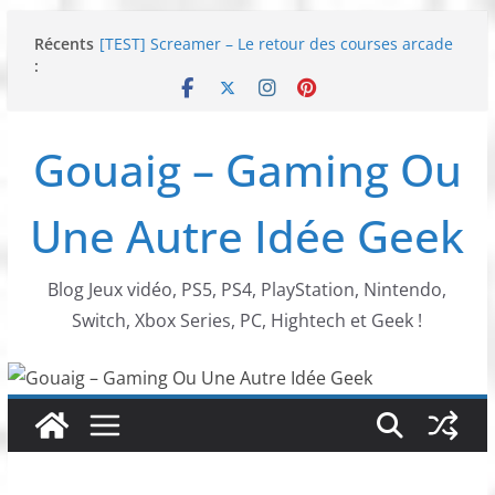
Passer
Récents
[TEST] Screamer – Le retour des courses arcade
au
:
!
contenu
SWITCH 2 : Nouveaux accessoires Turtle Beach X
Mario
[TEST] Ride 6 – Une sortie de piste sur PS5 !
Gouaig – Gaming Ou
SNK NEOGEO AES+ : un succès dingue !
NEOGEO AES+ : La légende de l’arcade est de
retour !
Une Autre Idée Geek
Blog Jeux vidéo, PS5, PS4, PlayStation, Nintendo,
Switch, Xbox Series, PC, Hightech et Geek !