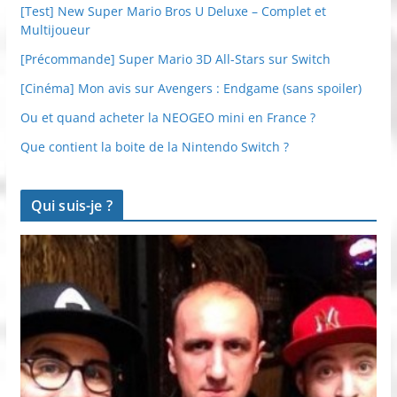
[Test] New Super Mario Bros U Deluxe – Complet et
Multijoueur
[Précommande] Super Mario 3D All-Stars sur Switch
[Cinéma] Mon avis sur Avengers : Endgame (sans spoiler)
Ou et quand acheter la NEOGEO mini en France ?
Que contient la boite de la Nintendo Switch ?
Qui suis-je ?