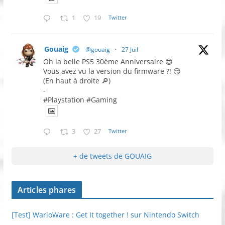
1
19
Twitter
Gouaig
@gouaig
·
27 Juil
Oh la belle PS5 30ème Anniversaire 😍
Vous avez vu la version du firmware ?! 😏
(En haut à droite 🔎)
-
#Playstation #Gaming
3
27
Twitter
+ de tweets de GOUAIG
Articles phares
[Test] WarioWare : Get It together ! sur Nintendo Switch