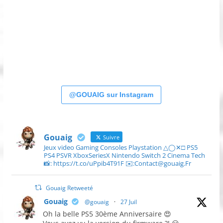
@GOUAIG sur Instagram
Gouaig
Suivre
Jeux video Gaming Consoles Playstation △◯✕□ PS5
PS4 PSVR XboxSeriesX Nintendo Switch 2 Cinema Tech
📸: https://t.co/uPpib4T91F ✉️:Contact@gouaig.Fr
Gouaig Retweeté
Gouaig
@gouaig
·
27 Juil
Oh la belle PS5 30ème Anniversaire 😍