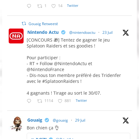
1
14
Twitter
Gouaig Retweeté
Nintendo Actu
@nintendoactu
·
23 Juil
[CONCOURS 🎁] Tentez de gagner le jeu
Splatoon Raiders et ses goodies !
Pour participer :
- RT + Follow @NintendoActu et
@NintendoFrance
- Dis-nous ton membre préféré des Tridenfer
avec le #SplatoonRaiders !
4 gagnants ! Tirage au sort le 30/07.
1114
881
Twitter
Gouaig
@gouaig
·
29 Juil
Bon chien ça 👌