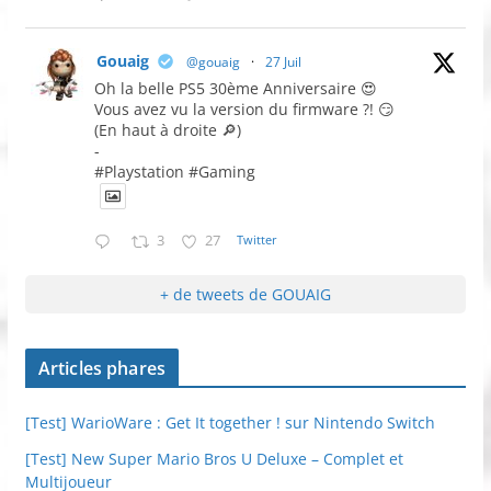
Gouaig
@gouaig
·
27 Juil
Oh la belle PS5 30ème Anniversaire 😍
Vous avez vu la version du firmware ?! 😏
(En haut à droite 🔎)
-
#Playstation #Gaming
3
27
Twitter
+ de tweets de GOUAIG
Articles phares
[Test] WarioWare : Get It together ! sur Nintendo Switch
[Test] New Super Mario Bros U Deluxe – Complet et
Multijoueur