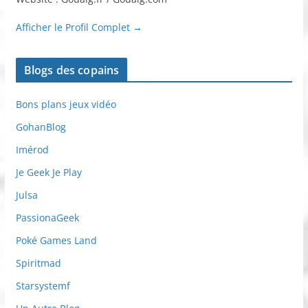
Afficher le Profil Complet →
Blogs des copains
Bons plans jeux vidéo
GohanBlog
Imérod
Je Geek Je Play
Julsa
PassionaGeek
Poké Games Land
Spiritmad
Starsystemf