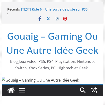
Passer
Récents
[TEST] Ride 6 – Une sortie de piste sur PS5 !
au
:
SNK NEOGEO AES+ : un succès dingue !
contenu
NEOGEO AES+ : La légende de l’arcade est de
retour !
[TEST] Screamer – Le retour des courses arcade
Gouaig – Gaming Ou
!
SWITCH 2 : Nouveaux accessoires Turtle Beach X
Mario
Une Autre Idée Geek
Blog Jeux vidéo, PS5, PS4, PlayStation, Nintendo,
Switch, Xbox Series, PC, Hightech et Geek !