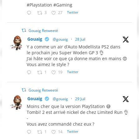
#Playstation #Gaming
3
27
Twitter
Gouaig Retweeté
Gouaig
@gouaig
·
28 Juil
Y a comme un air d’Auto Modellista PS2 dans
le prochain jeu Super Woden GP 3 👌
J’ai hâte voir ce que ça donne matin en mains 😍
Vous aimez le style ?
1
19
Twitter
Gouaig Retweeté
Gouaig
@gouaig
·
29 Juil
Moins cher que la version PlayStation 😅
Tombi! 2 est arrivé nickel de chez Limited Run 👌
-
Vous avez commandé chez eux ?
1
14
Twitter