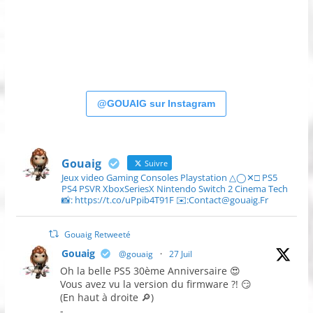
@GOUAIG sur Instagram
Gouaig
Suivre
Jeux video Gaming Consoles Playstation △◯✕□ PS5
PS4 PSVR XboxSeriesX Nintendo Switch 2 Cinema Tech
📸: https://t.co/uPpib4T91F ✉️:Contact@gouaig.Fr
Gouaig Retweeté
Gouaig
@gouaig
·
27 Juil
Oh la belle PS5 30ème Anniversaire 😍
Vous avez vu la version du firmware ?! 😏
(En haut à droite 🔎)
-