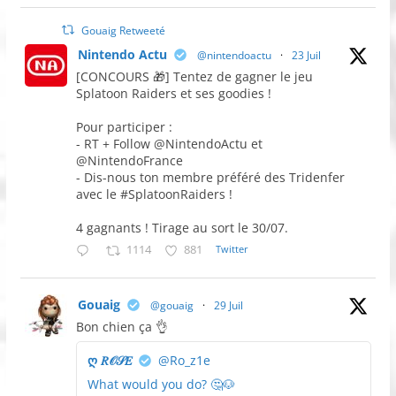
Gouaig Retweeté
Nintendo Actu
@nintendoactu
·
23 Juil
[CONCOURS 🎁] Tentez de gagner le jeu
Splatoon Raiders et ses goodies !
Pour participer :
- RT + Follow @NintendoActu et
@NintendoFrance
- Dis-nous ton membre préféré des Tridenfer
avec le #SplatoonRaiders !
4 gagnants ! Tirage au sort le 30/07.
1114
881
Twitter
Gouaig
@gouaig
·
29 Juil
Bon chien ça 👌
ღ 𝑅𝒪𝒮𝐸
@Ro_z1e
What would you do? 🤔🐶