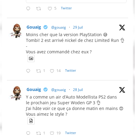
5
Twitter
Gouaig
@gouaig
·
29 Juil
Moins cher que la version PlayStation 😅
Tombi! 2 est arrivé nickel de chez Limited Run 👌
-
Vous avez commandé chez eux ?
1
14
Twitter
Gouaig
@gouaig
·
28 Juil
Y a comme un air d’Auto Modellista PS2 dans
le prochain jeu Super Woden GP 3 👌
J’ai hâte voir ce que ça donne matin en mains 😍
Vous aimez le style ?
1
19
Twitter