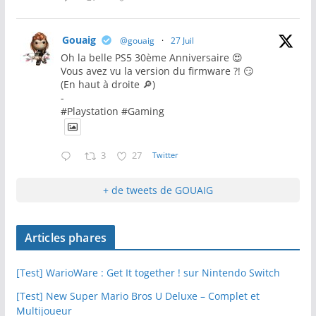
Gouaig
@gouaig
·
27 Juil
Oh la belle PS5 30ème Anniversaire 😍
Vous avez vu la version du firmware ?! 😏
(En haut à droite 🔎)
-
#Playstation #Gaming
3
27
Twitter
+ de tweets de GOUAIG
Articles phares
[Test] WarioWare : Get It together ! sur Nintendo Switch
[Test] New Super Mario Bros U Deluxe – Complet et
Multijoueur