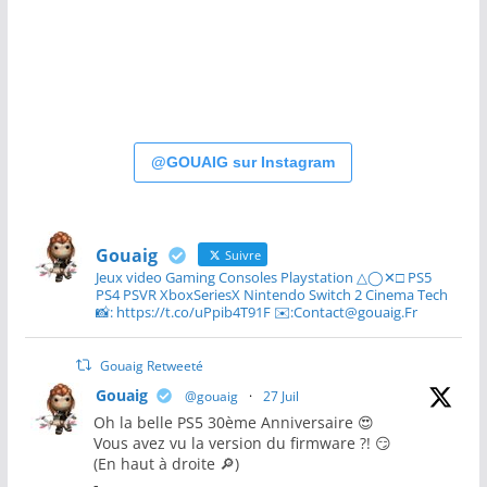
@GOUAIG sur Instagram
Gouaig
Suivre
Jeux video Gaming Consoles Playstation △◯✕□ PS5
PS4 PSVR XboxSeriesX Nintendo Switch 2 Cinema Tech
📸: https://t.co/uPpib4T91F ✉️:Contact@gouaig.Fr
Gouaig Retweeté
Gouaig
@gouaig
·
27 Juil
Oh la belle PS5 30ème Anniversaire 😍
Vous avez vu la version du firmware ?! 😏
(En haut à droite 🔎)
-