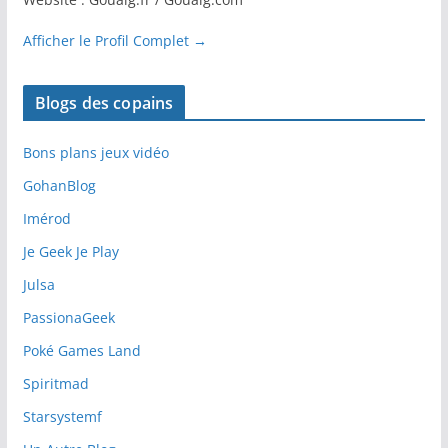
Afficher le Profil Complet →
Blogs des copains
Bons plans jeux vidéo
GohanBlog
Imérod
Je Geek Je Play
Julsa
PassionaGeek
Poké Games Land
Spiritmad
Starsystemf