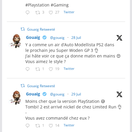
#Playstation #Gaming
3
27
Twitter
Gouaig Retweeté
Gouaig
@gouaig
·
28 Juil
Y a comme un air d’Auto Modellista PS2 dans
le prochain jeu Super Woden GP 3 👌
J’ai hâte voir ce que ça donne matin en mains 😍
Vous aimez le style ?
1
19
Twitter
Gouaig Retweeté
Gouaig
@gouaig
·
29 Juil
Moins cher que la version PlayStation 😅
Tombi! 2 est arrivé nickel de chez Limited Run 👌
-
Vous avez commandé chez eux ?
1
14
Twitter