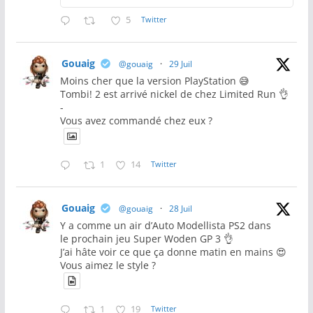
5
Twitter
Gouaig
@gouaig
·
29 Juil
Moins cher que la version PlayStation 😅
Tombi! 2 est arrivé nickel de chez Limited Run 👌
-
Vous avez commandé chez eux ?
1
14
Twitter
Gouaig
@gouaig
·
28 Juil
Y a comme un air d’Auto Modellista PS2 dans
le prochain jeu Super Woden GP 3 👌
J’ai hâte voir ce que ça donne matin en mains 😍
Vous aimez le style ?
1
19
Twitter