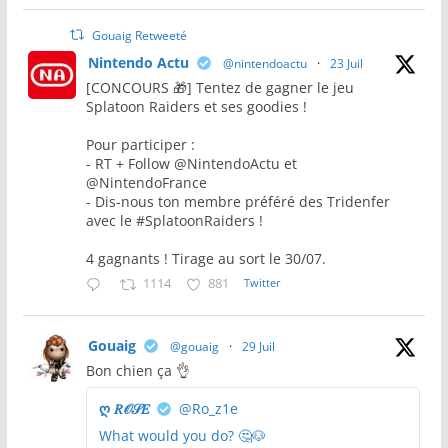
Gouaig Retweeté
Nintendo Actu
@nintendoactu
·
23 Juil
[CONCOURS 🎁] Tentez de gagner le jeu
Splatoon Raiders et ses goodies !
Pour participer :
- RT + Follow @NintendoActu et
@NintendoFrance
- Dis-nous ton membre préféré des Tridenfer
avec le #SplatoonRaiders !
4 gagnants ! Tirage au sort le 30/07.
1114
881
Twitter
Gouaig
@gouaig
·
29 Juil
Bon chien ça 👌
ღ 𝑅𝒪𝒮𝐸
@Ro_z1e
What would you do? 🤔🐶