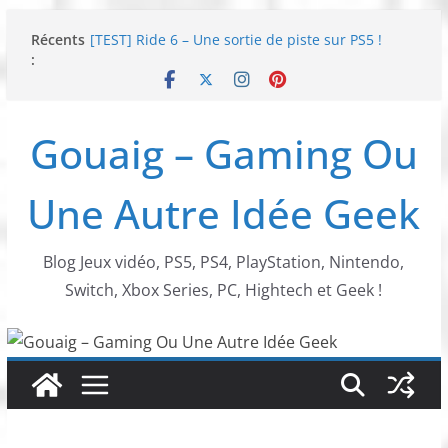
Passer
Récents
[TEST] Ride 6 – Une sortie de piste sur PS5 !
au
:
SNK NEOGEO AES+ : un succès dingue !
contenu
NEOGEO AES+ : La légende de l’arcade est de
retour !
[TEST] Screamer – Le retour des courses arcade
Gouaig – Gaming Ou
!
SWITCH 2 : Nouveaux accessoires Turtle Beach X
Mario
Une Autre Idée Geek
Blog Jeux vidéo, PS5, PS4, PlayStation, Nintendo,
Switch, Xbox Series, PC, Hightech et Geek !