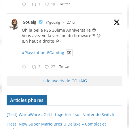
1
19
Twitter
Gouaig
@gouaig
·
27 Juil
Oh la belle PS5 30ème Anniversaire 😍
Vous avez vu la version du firmware ?! 😏
(En haut à droite 🔎)
-
#Playstation
#Gaming
3
27
Twitter
+ de tweets de GOUAIG
Articles phares
[Test] WarioWare : Get It together ! sur Nintendo Switch
[Test] New Super Mario Bros U Deluxe – Complet et