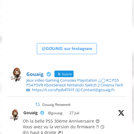
@GOUAIG sur Instagram
Gouaig
Suivre
Jeux video Gaming Consoles Playstation △◯✕□ PS5
PS4 PSVR XboxSeriesX Nintendo Switch 2 Cinema Tech
📸: https://t.co/uPpib4T91F ✉️:Contact@gouaig.Fr
Gouaig Retweeté
Gouaig
@gouaig
·
27 Juil
Oh la belle PS5 30ème Anniversaire 😍
Vous avez vu la version du firmware ?! 😏
(En haut à droite 🔎)