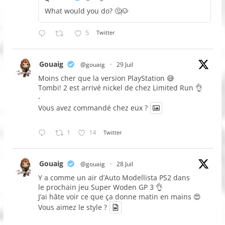
What would you do? 🤔🐶
5
Twitter
Gouaig
@gouaig
·
29 Juil
Moins cher que la version PlayStation 😅
Tombi! 2 est arrivé nickel de chez Limited Run 👌
-
Vous avez commandé chez eux ?
1
14
Twitter
Gouaig
@gouaig
·
28 Juil
Y a comme un air d’Auto Modellista PS2 dans
le prochain jeu Super Woden GP 3 👌
J’ai hâte voir ce que ça donne matin en mains 😍
Vous aimez le style ?