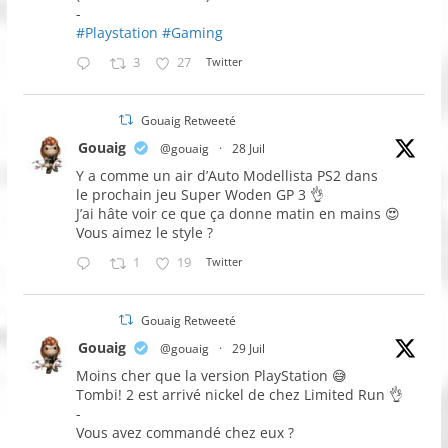
-
#Playstation
#Gaming
3
27
Twitter
Gouaig Retweeté
Gouaig
@gouaig
·
28 Juil
Y a comme un air d’Auto Modellista PS2 dans
le prochain jeu Super Woden GP 3 👌
J’ai hâte voir ce que ça donne matin en mains 😍
Vous aimez le style ?
1
19
Twitter
Gouaig Retweeté
Gouaig
@gouaig
·
29 Juil
Moins cher que la version PlayStation 😅
Tombi! 2 est arrivé nickel de chez Limited Run 👌
-
Vous avez commandé chez eux ?