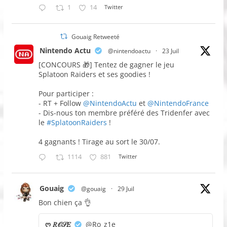
1
14
Twitter
Gouaig Retweeté
Nintendo Actu
@nintendoactu
·
23 Juil
[CONCOURS 🎁] Tentez de gagner le jeu
Splatoon Raiders et ses goodies !
Pour participer :
- RT + Follow
@NintendoActu
et
@NintendoFrance
- Dis-nous ton membre préféré des Tridenfer avec
le
#SplatoonRaiders
!
4 gagnants ! Tirage au sort le 30/07.
1114
881
Twitter
Gouaig
@gouaig
·
29 Juil
Bon chien ça 👌
ღ 𝑅𝒪𝒮𝐸
@Ro_z1e