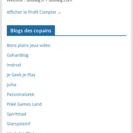
Afficher le Profil Complet →
Blogs des copains
Bons plans jeux vidéo
GohanBlog
Imérod
Je Geek Je Play
Julsa
PassionaGeek
Poké Games Land
Spiritmad
Starsystemf