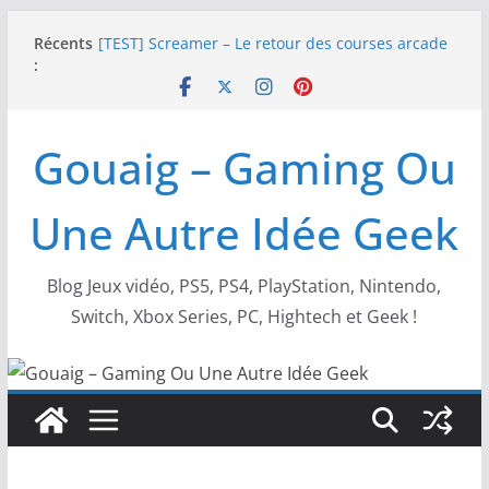
Passer
Récents
[TEST] Screamer – Le retour des courses arcade
au
:
!
contenu
SWITCH 2 : Nouveaux accessoires Turtle Beach X
Mario
[TEST] Ride 6 – Une sortie de piste sur PS5 !
Gouaig – Gaming Ou
SNK NEOGEO AES+ : un succès dingue !
NEOGEO AES+ : La légende de l’arcade est de
retour !
Une Autre Idée Geek
Blog Jeux vidéo, PS5, PS4, PlayStation, Nintendo,
Switch, Xbox Series, PC, Hightech et Geek !