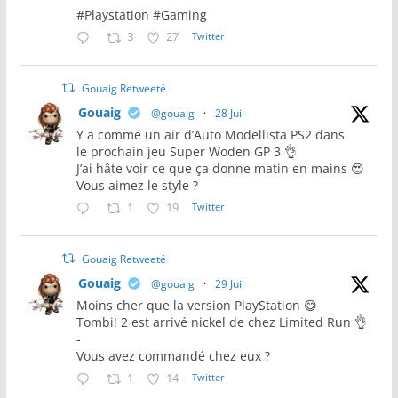
#Playstation #Gaming
3
27
Twitter
Gouaig Retweeté
Gouaig
@gouaig
·
28 Juil
Y a comme un air d’Auto Modellista PS2 dans
le prochain jeu Super Woden GP 3 👌
J’ai hâte voir ce que ça donne matin en mains 😍
Vous aimez le style ?
1
19
Twitter
Gouaig Retweeté
Gouaig
@gouaig
·
29 Juil
Moins cher que la version PlayStation 😅
Tombi! 2 est arrivé nickel de chez Limited Run 👌
-
Vous avez commandé chez eux ?
1
14
Twitter