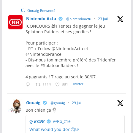
Gouaig Retweeté
Nintendo Actu
@nintendoactu
·
23 Juil
[CONCOURS 🎁] Tentez de gagner le jeu
Splatoon Raiders et ses goodies !
Pour participer :
- RT + Follow @NintendoActu et
@NintendoFrance
- Dis-nous ton membre préféré des Tridenfer
avec le #SplatoonRaiders !
4 gagnants ! Tirage au sort le 30/07.
1114
881
Twitter
Gouaig
@gouaig
·
29 Juil
Bon chien ça 👌
ღ 𝑅𝒪𝒮𝐸
@Ro_z1e
What would you do? 🤔🐶