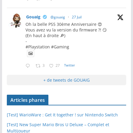
Gouaig
@gouaig
·
27 Juil
Oh la belle PS5 30ème Anniversaire 😍
Vous avez vu la version du firmware ?! 😏
(En haut à droite 🔎)
-
#Playstation #Gaming
3
27
Twitter
+ de tweets de GOUAIG
Articles phares
[Test] WarioWare : Get It together ! sur Nintendo Switch
[Test] New Super Mario Bros U Deluxe – Complet et
Multijoueur