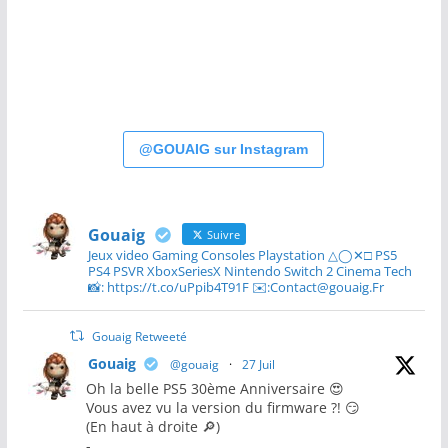
@GOUAIG sur Instagram
Gouaig
Suivre
Jeux video Gaming Consoles Playstation △◯✕□ PS5
PS4 PSVR XboxSeriesX Nintendo Switch 2 Cinema Tech
📸: https://t.co/uPpib4T91F ✉️:Contact@gouaig.Fr
Gouaig Retweeté
Gouaig
@gouaig
·
27 Juil
Oh la belle PS5 30ème Anniversaire 😍
Vous avez vu la version du firmware ?! 😏
(En haut à droite 🔎)
-