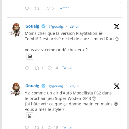
5
Twitter
Gouaig
@gouaig
·
29 Juil
Moins cher que la version PlayStation 😅
Tombi! 2 est arrivé nickel de chez Limited Run 👌
-
Vous avez commandé chez eux ?
1
14
Twitter
Gouaig
@gouaig
·
28 Juil
Y a comme un air d’Auto Modellista PS2 dans
le prochain jeu Super Woden GP 3 👌
J’ai hâte voir ce que ça donne matin en mains 😍
Vous aimez le style ?
1
19
Twitter