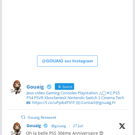
@GOUAIG sur Instagram
Gouaig
Suivre
Jeux video Gaming Consoles Playstation △◯✕□ PS5
PS4 PSVR XboxSeriesX Nintendo Switch 2 Cinema Tech
📸: https://t.co/uPpib4T91F ✉️:Contact@gouaig.Fr
Gouaig Retweeté
Gouaig
@gouaig
·
27 Juil
Oh la belle PS5 30ème Anniversaire 😍