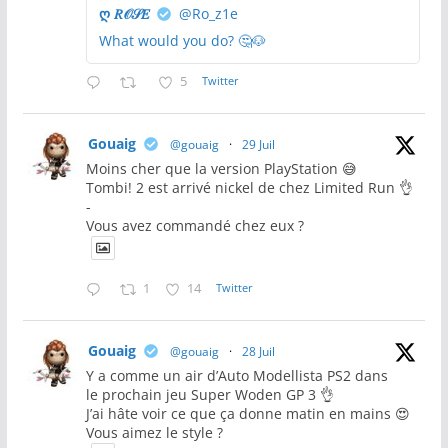
ღ 𝑅𝒪𝒮𝐸
@Ro_z1e
What would you do? 🤔🐶
5
Twitter
Gouaig
@gouaig
·
29 Juil
Moins cher que la version PlayStation 😅
Tombi! 2 est arrivé nickel de chez Limited Run 👌
-
Vous avez commandé chez eux ?
1
14
Twitter
Gouaig
@gouaig
·
28 Juil
Y a comme un air d’Auto Modellista PS2 dans
le prochain jeu Super Woden GP 3 👌
J’ai hâte voir ce que ça donne matin en mains 😍
Vous aimez le style ?