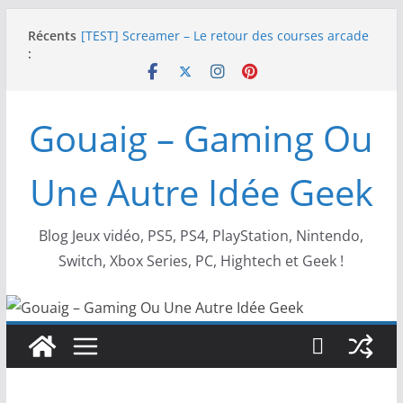
Passer
Récents
[TEST] Screamer – Le retour des courses arcade
au
:
!
contenu
SWITCH 2 : Nouveaux accessoires Turtle Beach X
Mario
[TEST] Ride 6 – Une sortie de piste sur PS5 !
Gouaig – Gaming Ou
SNK NEOGEO AES+ : un succès dingue !
NEOGEO AES+ : La légende de l’arcade est de
retour !
Une Autre Idée Geek
Blog Jeux vidéo, PS5, PS4, PlayStation, Nintendo,
Switch, Xbox Series, PC, Hightech et Geek !