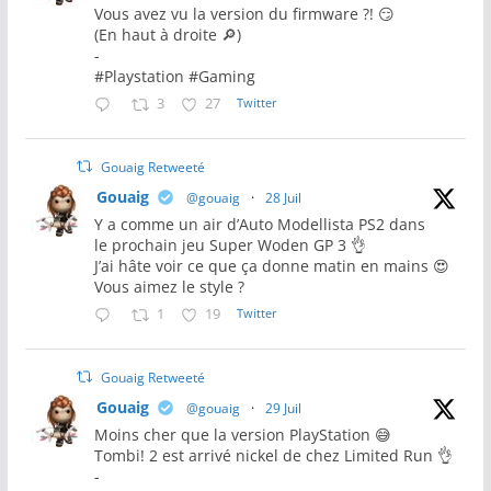
Vous avez vu la version du firmware ?! 😏
(En haut à droite 🔎)
-
#Playstation #Gaming
3
27
Twitter
Gouaig Retweeté
Gouaig
@gouaig
·
28 Juil
Y a comme un air d’Auto Modellista PS2 dans
le prochain jeu Super Woden GP 3 👌
J’ai hâte voir ce que ça donne matin en mains 😍
Vous aimez le style ?
1
19
Twitter
Gouaig Retweeté
Gouaig
@gouaig
·
29 Juil
Moins cher que la version PlayStation 😅
Tombi! 2 est arrivé nickel de chez Limited Run 👌
-