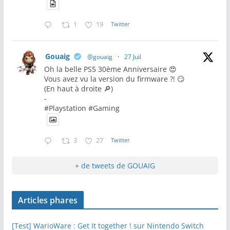
1
19
Twitter
Gouaig
@gouaig
·
27 Juil
Oh la belle PS5 30ème Anniversaire 😍
Vous avez vu la version du firmware ?! 😏
(En haut à droite 🔎)
-
#Playstation #Gaming
3
27
Twitter
+ de tweets de GOUAIG
Articles phares
[Test] WarioWare : Get It together ! sur Nintendo Switch