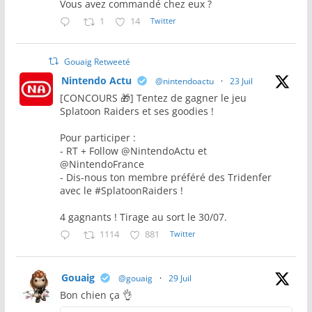
Vous avez commandé chez eux ?
1
14
Twitter
Gouaig Retweeté
Nintendo Actu
@nintendoactu
·
23 Juil
[CONCOURS 🎁] Tentez de gagner le jeu
Splatoon Raiders et ses goodies !
Pour participer :
- RT + Follow @NintendoActu et
@NintendoFrance
- Dis-nous ton membre préféré des Tridenfer
avec le #SplatoonRaiders !
4 gagnants ! Tirage au sort le 30/07.
1114
881
Twitter
Gouaig
@gouaig
·
29 Juil
Bon chien ça 👌