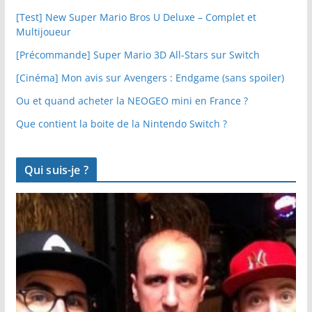
[Test] New Super Mario Bros U Deluxe – Complet et
Multijoueur
[Précommande] Super Mario 3D All-Stars sur Switch
[Cinéma] Mon avis sur Avengers : Endgame (sans spoiler)
Ou et quand acheter la NEOGEO mini en France ?
Que contient la boite de la Nintendo Switch ?
Qui suis-je ?