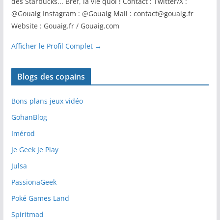
des Starbucks... Bref, la vie quoi ! Contact : Twitter/X :
@Gouaig Instagram : @Gouaig Mail : contact@gouaig.fr
Website : Gouaig.fr / Gouaig.com
Afficher le Profil Complet →
Blogs des copains
Bons plans jeux vidéo
GohanBlog
Imérod
Je Geek Je Play
Julsa
PassionaGeek
Poké Games Land
Spiritmad