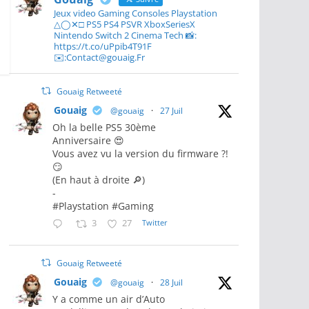
Jeux video Gaming Consoles Playstation
△◯✕□ PS5 PS4 PSVR XboxSeriesX
Nintendo Switch 2 Cinema Tech 📸:
https://t.co/uPpib4T91F
✉️:Contact@gouaig.Fr
Gouaig Retweeté
Gouaig
@gouaig
·
27 Juil
Oh la belle PS5 30ème
Anniversaire 😍
Vous avez vu la version du firmware ?!
😏
(En haut à droite 🔎)
-
#Playstation #Gaming
3
27
Twitter
Gouaig Retweeté
Gouaig
@gouaig
·
28 Juil
Y a comme un air d’Auto