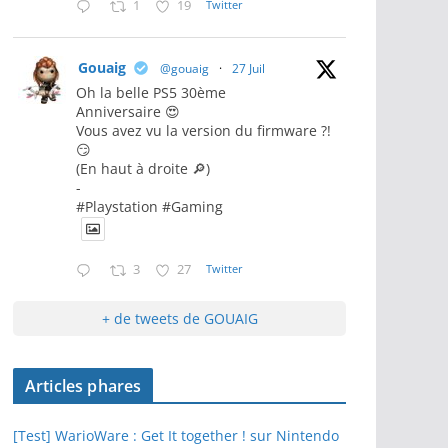
1
19
Twitter
Gouaig
@gouaig
·
27 Juil
Oh la belle PS5 30ème
Anniversaire 😍
Vous avez vu la version du firmware ?!
😏
(En haut à droite 🔎)
-
#Playstation #Gaming
3
27
Twitter
+ de tweets de GOUAIG
Articles phares
[Test] WarioWare : Get It together ! sur Nintendo