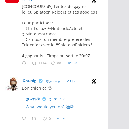
[CONCOURS 🎁] Tentez de gagner
le jeu Splatoon Raiders et ses goodies !
Pour participer :
- RT + Follow @NintendoActu et
@NintendoFrance
- Dis-nous ton membre préféré des
Tridenfer avec le #SplatoonRaiders !
4 gagnants ! Tirage au sort le 30/07.
1114
881
Twitter
Gouaig
@gouaig
·
29 Juil
Bon chien ça 👌
ღ 𝑅𝒪𝒮𝐸
@Ro_z1e
What would you do? 🤔🐶
5
Twitter