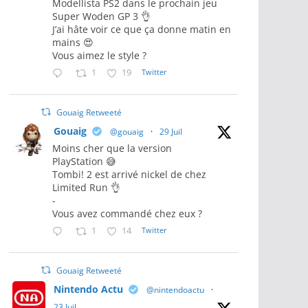
Modellista PS2 dans le prochain jeu
Super Woden GP 3 👌
J’ai hâte voir ce que ça donne matin en
mains 😍
Vous aimez le style ?
1
19
Twitter
Gouaig Retweeté
Gouaig
@gouaig
·
29 Juil
Moins cher que la version
PlayStation 😅
Tombi! 2 est arrivé nickel de chez
Limited Run 👌
-
Vous avez commandé chez eux ?
1
14
Twitter
Gouaig Retweeté
Nintendo Actu
@nintendoactu
·
23 Juil