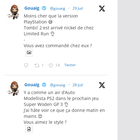
Gouaig
@gouaig
·
29 Juil
Moins cher que la version
PlayStation 😅
Tombi! 2 est arrivé nickel de chez
Limited Run 👌
-
Vous avez commandé chez eux ?
1
14
Twitter
Gouaig
@gouaig
·
28 Juil
Y a comme un air d’Auto
Modellista PS2 dans le prochain jeu
Super Woden GP 3 👌
J’ai hâte voir ce que ça donne matin en
mains 😍
Vous aimez le style ?