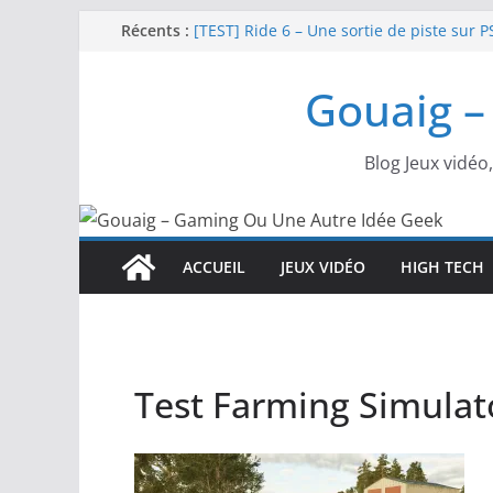
Passer
Récents :
[TEST] Ride 6 – Une sortie de piste sur P
SNK NEOGEO AES+ : un succès dingue !
au
NEOGEO AES+ : La légende de l’arcade es
contenu
Gouaig –
[TEST] Screamer – Le retour des courses
SWITCH 2 : Nouveaux accessoires Turtle
Blog Jeux vidéo
ACCUEIL
JEUX VIDÉO
HIGH TECH
Test Farming Simulato