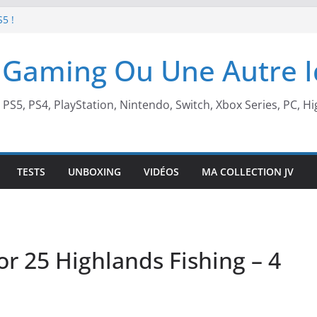
S5 !
t de retour !
 Gaming Ou Une Autre 
 arcade !
 Beach X Mario
, PS5, PS4, PlayStation, Nintendo, Switch, Xbox Series, PC, Hi
TESTS
UNBOXING
VIDÉOS
MA COLLECTION JV
r 25 Highlands Fishing – 4