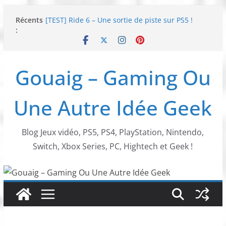
Passer
Récents
[TEST] Ride 6 – Une sortie de piste sur PS5 !
au
:
SNK NEOGEO AES+ : un succès dingue !
contenu
NEOGEO AES+ : La légende de l’arcade est de
retour !
[TEST] Screamer – Le retour des courses arcade
Gouaig – Gaming Ou
!
SWITCH 2 : Nouveaux accessoires Turtle Beach X
Mario
Une Autre Idée Geek
Blog Jeux vidéo, PS5, PS4, PlayStation, Nintendo,
Switch, Xbox Series, PC, Hightech et Geek !