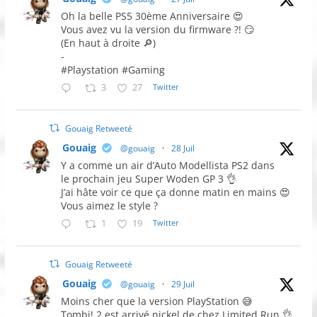
Oh la belle PS5 30ème Anniversaire 😍
Vous avez vu la version du firmware ?! 😏
(En haut à droite 🔎)
-
#Playstation #Gaming
3
27
Twitter
Gouaig Retweeté
Gouaig
@gouaig
·
28 Juil
Y a comme un air d’Auto Modellista PS2 dans
le prochain jeu Super Woden GP 3 👌
J’ai hâte voir ce que ça donne matin en mains 😍
Vous aimez le style ?
1
19
Twitter
Gouaig Retweeté
Gouaig
@gouaig
·
29 Juil
Moins cher que la version PlayStation 😅
Tombi! 2 est arrivé nickel de chez Limited Run 👌