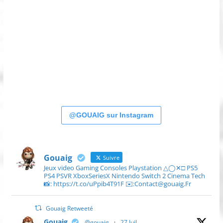
@GOUAIG sur Instagram
Gouaig
Suivre
Jeux video Gaming Consoles Playstation △◯✕□ PS5
PS4 PSVR XboxSeriesX Nintendo Switch 2 Cinema Tech
📸: https://t.co/uPpib4T91F ✉️:Contact@gouaig.Fr
Gouaig Retweeté
Gouaig
@gouaig
·
27 Juil