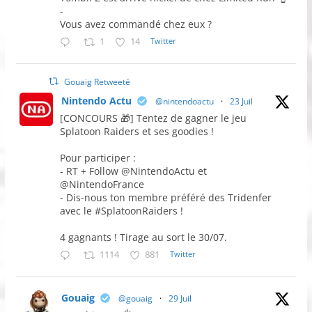
-
Vous avez commandé chez eux ?
1
14
Twitter
Gouaig Retweeté
Nintendo Actu
@nintendoactu
·
23 Juil
[CONCOURS 🎁] Tentez de gagner le jeu
Splatoon Raiders et ses goodies !
Pour participer :
- RT + Follow @NintendoActu et
@NintendoFrance
- Dis-nous ton membre préféré des Tridenfer
avec le #SplatoonRaiders !
4 gagnants ! Tirage au sort le 30/07.
1114
881
Twitter
Gouaig
@gouaig
·
29 Juil