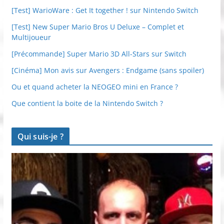
[Test] WarioWare : Get It together ! sur Nintendo Switch
[Test] New Super Mario Bros U Deluxe – Complet et
Multijoueur
[Précommande] Super Mario 3D All-Stars sur Switch
[Cinéma] Mon avis sur Avengers : Endgame (sans spoiler)
Ou et quand acheter la NEOGEO mini en France ?
Que contient la boite de la Nintendo Switch ?
Qui suis-je ?