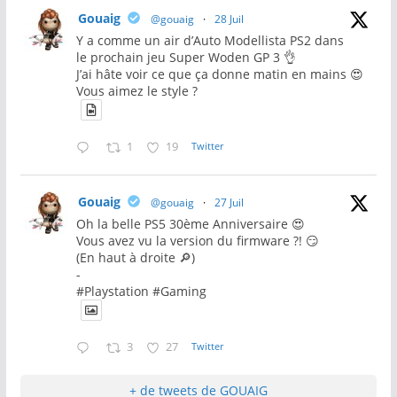
Gouaig
@gouaig
·
28 Juil
Y a comme un air d’Auto Modellista PS2 dans
le prochain jeu Super Woden GP 3 👌
J’ai hâte voir ce que ça donne matin en mains 😍
Vous aimez le style ?
1
19
Twitter
Gouaig
@gouaig
·
27 Juil
Oh la belle PS5 30ème Anniversaire 😍
Vous avez vu la version du firmware ?! 😏
(En haut à droite 🔎)
-
#Playstation #Gaming
3
27
Twitter
+ de tweets de GOUAIG