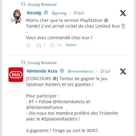
Gouaig Retweeté
Gouaig
@gouaig
·
29 Juil
Moins cher que la version PlayStation 😅
Tombi! 2 est arrivé nickel de chez Limited Run 👌
-
Vous avez commandé chez eux ?
1
14
Twitter
Gouaig Retweeté
Nintendo Actu
@nintendoactu
·
23 Juil
[CONCOURS 🎁] Tentez de gagner le jeu
Splatoon Raiders et ses goodies !
Pour participer :
- RT + Follow @NintendoActu et
@NintendoFrance
- Dis-nous ton membre préféré des Tridenfer
avec le #SplatoonRaiders !
4 gagnants ! Tirage au sort le 30/07.