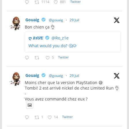
1114
881
Twitter
Gouaig
@gouaig
·
29 Juil
Bon chien ça 👌
ღ 𝑅𝒪𝒮𝐸
@Ro_z1e
What would you do? 🤔🐶
5
Twitter
Gouaig
@gouaig
·
29 Juil
Moins cher que la version PlayStation 😅
Tombi! 2 est arrivé nickel de chez Limited Run 👌
-
Vous avez commandé chez eux ?
1
14
Twitter