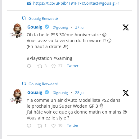
📸: https://t.co/uPpib4T91F ✉️:Contact@gouaig.Fr
Gouaig Retweeté
Gouaig
@gouaig
·
27 Juil
Oh la belle PS5 30ème Anniversaire 😍
Vous avez vu la version du firmware ?! 😏
(En haut à droite 🔎)
-
#Playstation #Gaming
3
27
Twitter
Gouaig Retweeté
Gouaig
@gouaig
·
28 Juil
Y a comme un air d’Auto Modellista PS2 dans
le prochain jeu Super Woden GP 3 👌
J’ai hâte voir ce que ça donne matin en mains 😍
Vous aimez le style ?
1
19
Twitter