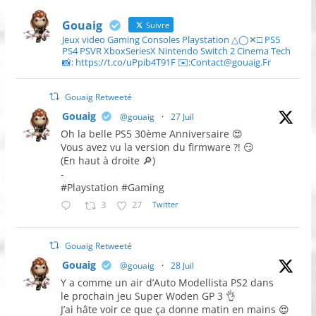
Gouaig
Suivre
Jeux video Gaming Consoles Playstation △◯✕□ PS5
PS4 PSVR XboxSeriesX Nintendo Switch 2 Cinema Tech
📸: https://t.co/uPpib4T91F ✉️:Contact@gouaig.Fr
Gouaig Retweeté
Gouaig
@gouaig
·
27 Juil
Oh la belle PS5 30ème Anniversaire 😍
Vous avez vu la version du firmware ?! 😏
(En haut à droite 🔎)
-
#Playstation #Gaming
3
27
Twitter
Gouaig Retweeté
Gouaig
@gouaig
·
28 Juil
Y a comme un air d’Auto Modellista PS2 dans
le prochain jeu Super Woden GP 3 👌
J’ai hâte voir ce que ça donne matin en mains 😍