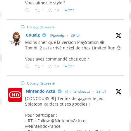
Vous aimez le style ?
1
19
Twitter
Gouaig Retweeté
Gouaig
@gouaig
·
29 Juil
Moins cher que la version PlayStation 😅
Tombi! 2 est arrivé nickel de chez Limited Run 👌
-
Vous avez commandé chez eux ?
1
14
Twitter
Gouaig Retweeté
Nintendo Actu
@nintendoactu
·
23 Juil
[CONCOURS 🎁] Tentez de gagner le jeu
Splatoon Raiders et ses goodies !
Pour participer :
- RT + Follow @NintendoActu et
@NintendoFrance