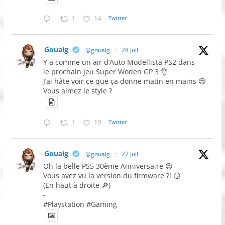
1
14
Twitter
Gouaig
@gouaig
·
28 Juil
Y a comme un air d’Auto Modellista PS2 dans
le prochain jeu Super Woden GP 3 👌
J’ai hâte voir ce que ça donne matin en mains 😍
Vous aimez le style ?
1
19
Twitter
Gouaig
@gouaig
·
27 Juil
Oh la belle PS5 30ème Anniversaire 😍
Vous avez vu la version du firmware ?! 😏
(En haut à droite 🔎)
-
#Playstation #Gaming