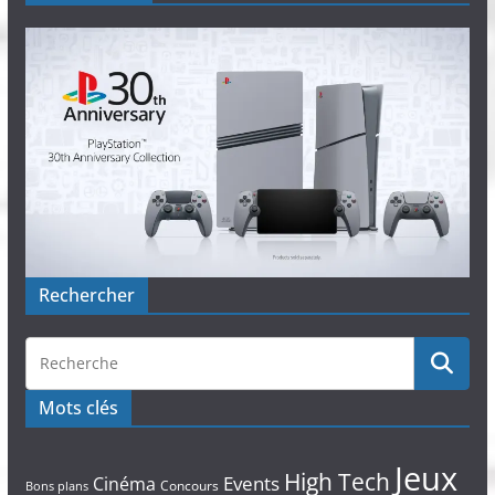
Rechercher
Mots clés
Jeux
High Tech
Events
Cinéma
Concours
Bons plans