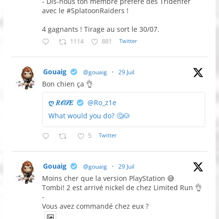
- Dis-nous ton membre préféré des Tridenfer
avec le #SplatoonRaiders !
4 gagnants ! Tirage au sort le 30/07.
1114
881
Twitter
Gouaig
@gouaig
·
29 Juil
Bon chien ça 👌
ღ 𝑅𝒪𝒮𝐸
@Ro_z1e
What would you do? 🤔🐶
5
Twitter
Gouaig
@gouaig
·
29 Juil
Moins cher que la version PlayStation 😅
Tombi! 2 est arrivé nickel de chez Limited Run 👌
-
Vous avez commandé chez eux ?