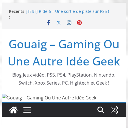
Passer
Récents
[TEST] Ride 6 – Une sortie de piste sur PS5 !
au
:
SNK NEOGEO AES+ : un succès dingue !
contenu
NEOGEO AES+ : La légende de l’arcade est de
retour !
[TEST] Screamer – Le retour des courses arcade
Gouaig – Gaming Ou
!
SWITCH 2 : Nouveaux accessoires Turtle Beach X
Mario
Une Autre Idée Geek
Blog Jeux vidéo, PS5, PS4, PlayStation, Nintendo,
Switch, Xbox Series, PC, Hightech et Geek !