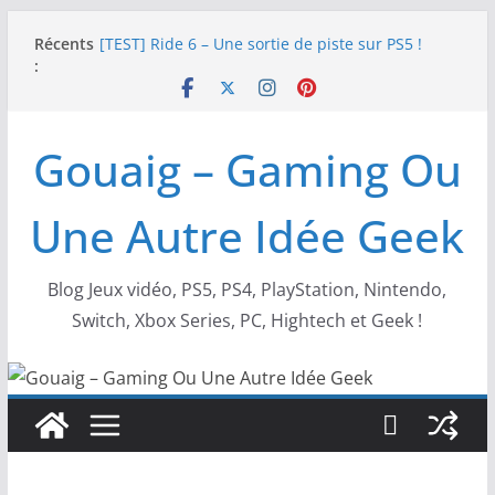
Passer
Récents
[TEST] Ride 6 – Une sortie de piste sur PS5 !
au
:
SNK NEOGEO AES+ : un succès dingue !
contenu
NEOGEO AES+ : La légende de l’arcade est de
retour !
[TEST] Screamer – Le retour des courses arcade
Gouaig – Gaming Ou
!
SWITCH 2 : Nouveaux accessoires Turtle Beach X
Mario
Une Autre Idée Geek
Blog Jeux vidéo, PS5, PS4, PlayStation, Nintendo,
Switch, Xbox Series, PC, Hightech et Geek !