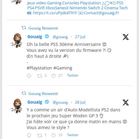
Jeux video Gaming Consoles Playstation △◯✕□ PS5
PS4 PSVR XboxSeriesX Nintendo Switch 2 Cinema Tech
📸: https://t.co/uPpib4T91F ✉️:Contact@gouaig.Fr
Gouaig Retweeté
Gouaig
@gouaig
·
27 Juil
Oh la belle PS5 30ème Anniversaire 😍
Vous avez vu la version du firmware ?! 😏
(En haut à droite 🔎)
-
#Playstation #Gaming
3
27
Twitter
Gouaig Retweeté
Gouaig
@gouaig
·
28 Juil
Y a comme un air d’Auto Modellista PS2 dans
le prochain jeu Super Woden GP 3 👌
J’ai hâte voir ce que ça donne matin en mains 😍
Vous aimez le style ?
1
19
Twitter