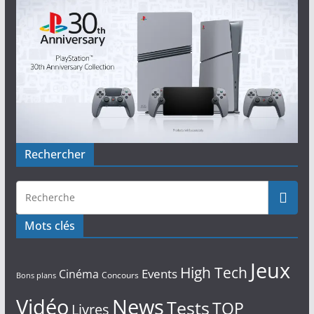
Rechercher
Mots clés
Jeux
High Tech
Events
Cinéma
Concours
Bons plans
Vidéo
News
Tests
TOP
Livres