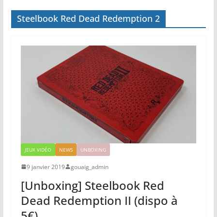
Steelbook Red Dead Redemption 2
JEUX VIDÉO
NEWS
UNBOXING
9 janvier 2019
gouaig_admin
[Unboxing] Steelbook Red
Dead Redemption II (dispo à
5€)