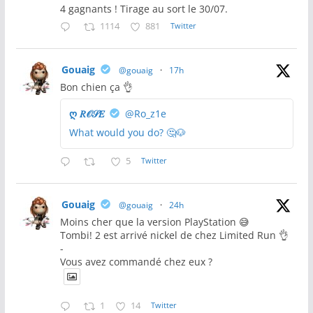
4 gagnants ! Tirage au sort le 30/07.
1114
881
Twitter
Gouaig
@gouaig
·
17h
Bon chien ça 👌
ღ 𝑅𝒪𝒮𝐸
@Ro_z1e
What would you do? 🤔🐶
5
Twitter
Gouaig
@gouaig
·
24h
Moins cher que la version PlayStation 😅
Tombi! 2 est arrivé nickel de chez Limited Run 👌
-
Vous avez commandé chez eux ?
1
14
Twitter