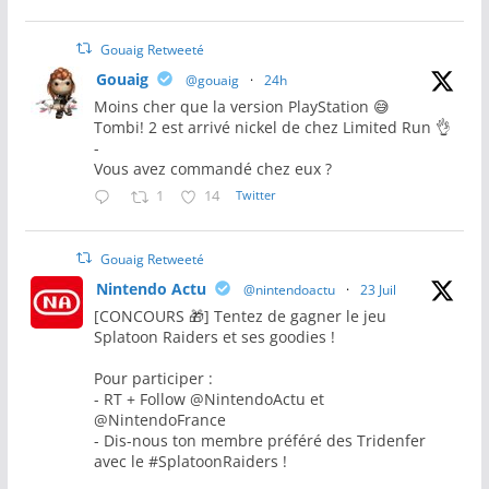
Gouaig Retweeté
Gouaig
@gouaig
·
24h
Moins cher que la version PlayStation 😅
Tombi! 2 est arrivé nickel de chez Limited Run 👌
-
Vous avez commandé chez eux ?
1
14
Twitter
Gouaig Retweeté
Nintendo Actu
@nintendoactu
·
23 Juil
[CONCOURS 🎁] Tentez de gagner le jeu
Splatoon Raiders et ses goodies !
Pour participer :
- RT + Follow @NintendoActu et
@NintendoFrance
- Dis-nous ton membre préféré des Tridenfer
avec le #SplatoonRaiders !