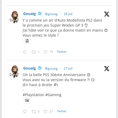
Gouaig
@gouaig
·
28 Juil
Y a comme un air d’Auto Modellista PS2 dans
le prochain jeu Super Woden GP 3 👌
J’ai hâte voir ce que ça donne matin en mains 😍
Vous aimez le style ?
1
19
Twitter
Gouaig
@gouaig
·
27 Juil
Oh la belle PS5 30ème Anniversaire 😍
Vous avez vu la version du firmware ?! 😏
(En haut à droite 🔎)
-
#Playstation #Gaming
3
27
Twitter