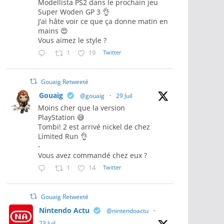
Modellista PS2 dans le prochain jeu
Super Woden GP 3 👌
J’ai hâte voir ce que ça donne matin en
mains 😍
Vous aimez le style ?
1
19
Twitter
Gouaig Retweeté
Gouaig
@gouaig
·
29 Juil
Moins cher que la version
PlayStation 😅
Tombi! 2 est arrivé nickel de chez
Limited Run 👌
-
Vous avez commandé chez eux ?
1
14
Twitter
Gouaig Retweeté
Nintendo Actu
@nintendoactu
·
23 Juil