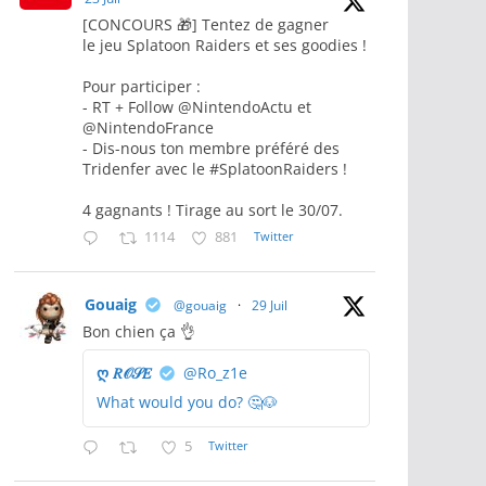
[CONCOURS 🎁] Tentez de gagner
le jeu Splatoon Raiders et ses goodies !
Pour participer :
- RT + Follow @NintendoActu et
@NintendoFrance
- Dis-nous ton membre préféré des
Tridenfer avec le #SplatoonRaiders !
4 gagnants ! Tirage au sort le 30/07.
1114
881
Twitter
Gouaig
@gouaig
·
29 Juil
Bon chien ça 👌
ღ 𝑅𝒪𝒮𝐸
@Ro_z1e
What would you do? 🤔🐶
5
Twitter