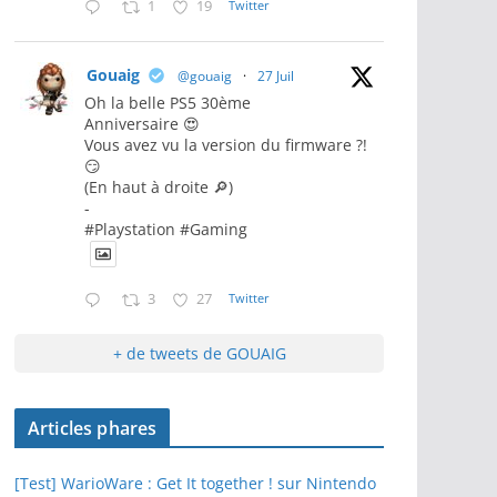
1
19
Twitter
Gouaig
@gouaig
·
27 Juil
Oh la belle PS5 30ème
Anniversaire 😍
Vous avez vu la version du firmware ?!
😏
(En haut à droite 🔎)
-
#Playstation #Gaming
3
27
Twitter
+ de tweets de GOUAIG
Articles phares
[Test] WarioWare : Get It together ! sur Nintendo