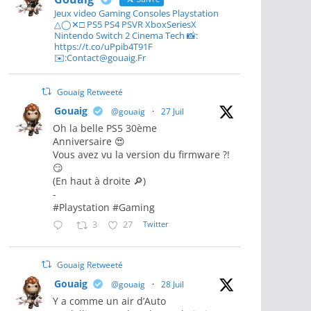
Jeux video Gaming Consoles Playstation
△◯✕□ PS5 PS4 PSVR XboxSeriesX
Nintendo Switch 2 Cinema Tech 📸:
https://t.co/uPpib4T91F
✉️:Contact@gouaig.Fr
Gouaig Retweeté
Gouaig
@gouaig
·
27 Juil
Oh la belle PS5 30ème
Anniversaire 😍
Vous avez vu la version du firmware ?!
😏
(En haut à droite 🔎)
-
#Playstation #Gaming
3
27
Twitter
Gouaig Retweeté
Gouaig
@gouaig
·
28 Juil
Y a comme un air d’Auto