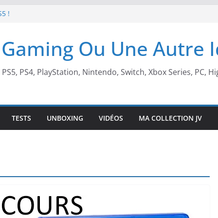
S5 !
t de retour !
 Gaming Ou Une Autre 
 arcade !
 Beach X Mario
, PS5, PS4, PlayStation, Nintendo, Switch, Xbox Series, PC, Hi
TESTS
UNBOXING
VIDÉOS
MA COLLECTION JV