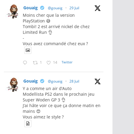
Gouaig
@gouaig
·
29 Juil
Moins cher que la version
PlayStation 😅
Tombi! 2 est arrivé nickel de chez
Limited Run 👌
-
Vous avez commandé chez eux ?
1
14
Twitter
Gouaig
@gouaig
·
28 Juil
Y a comme un air d’Auto
Modellista PS2 dans le prochain jeu
Super Woden GP 3 👌
J’ai hâte voir ce que ça donne matin en
mains 😍
Vous aimez le style ?