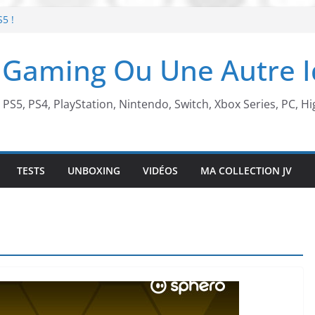
S5 !
t de retour !
 Gaming Ou Une Autre 
 arcade !
 Beach X Mario
, PS5, PS4, PlayStation, Nintendo, Switch, Xbox Series, PC, Hi
TESTS
UNBOXING
VIDÉOS
MA COLLECTION JV