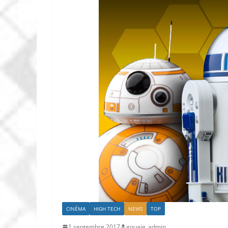
CINÉMA
HIGH TECH
NEWS
TOP
1 septembre 2017
gouaig_admin