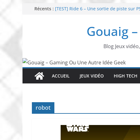
Passer
Récents :
[TEST] Ride 6 – Une sortie de piste sur P
SNK NEOGEO AES+ : un succès dingue !
au
NEOGEO AES+ : La légende de l’arcade es
contenu
Gouaig –
[TEST] Screamer – Le retour des courses
SWITCH 2 : Nouveaux accessoires Turtle
Blog Jeux vidéo
ACCUEIL
JEUX VIDÉO
HIGH TECH
robot