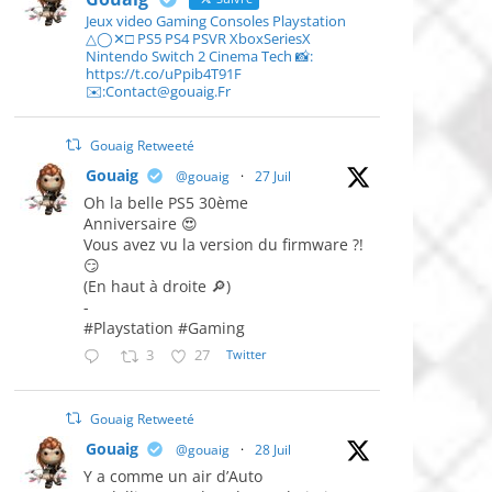
Jeux video Gaming Consoles Playstation
△◯✕□ PS5 PS4 PSVR XboxSeriesX
Nintendo Switch 2 Cinema Tech 📸:
https://t.co/uPpib4T91F
✉️:Contact@gouaig.Fr
Gouaig Retweeté
Gouaig
@gouaig
·
27 Juil
Oh la belle PS5 30ème
Anniversaire 😍
Vous avez vu la version du firmware ?!
😏
(En haut à droite 🔎)
-
#Playstation #Gaming
3
27
Twitter
Gouaig Retweeté
Gouaig
@gouaig
·
28 Juil
Y a comme un air d’Auto