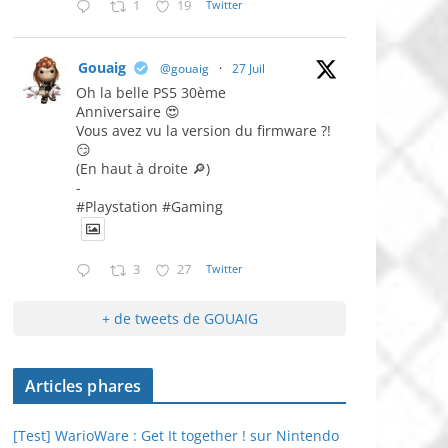
1
19
Twitter
Gouaig
@gouaig
·
27 Juil
Oh la belle PS5 30ème
Anniversaire 😍
Vous avez vu la version du firmware ?!
😏
(En haut à droite 🔎)
-
#Playstation #Gaming
3
27
Twitter
+ de tweets de GOUAIG
Articles phares
[Test] WarioWare : Get It together ! sur Nintendo