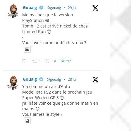
Gouaig
@gouaig
·
29 Juil
Moins cher que la version
PlayStation 😅
Tombi! 2 est arrivé nickel de chez
Limited Run 👌
-
Vous avez commandé chez eux ?
1
14
Twitter
Gouaig
@gouaig
·
28 Juil
Y a comme un air d’Auto
Modellista PS2 dans le prochain jeu
Super Woden GP 3 👌
J’ai hâte voir ce que ça donne matin en
mains 😍
Vous aimez le style ?