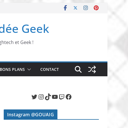
Idée Geek
ghtech et Geek !
BONS PLANS
CONTACT
Twitter
Instagram
TikTok
YouTube
Twitch
Facebook
Instagram @GOUAIG