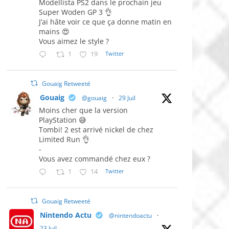
Modellista PS2 dans le prochain jeu
Super Woden GP 3 👌
J’ai hâte voir ce que ça donne matin en
mains 😍
Vous aimez le style ?
1
19
Twitter
Gouaig Retweeté
Gouaig
@gouaig
·
29 Juil
Moins cher que la version
PlayStation 😅
Tombi! 2 est arrivé nickel de chez
Limited Run 👌
-
Vous avez commandé chez eux ?
1
14
Twitter
Gouaig Retweeté
Nintendo Actu
@nintendoactu
·
23 Juil