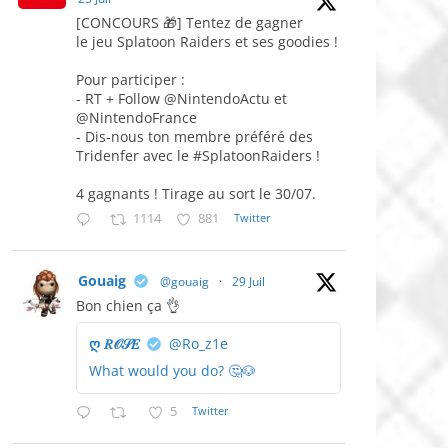
[CONCOURS 🎁] Tentez de gagner
le jeu Splatoon Raiders et ses goodies !
Pour participer :
- RT + Follow @NintendoActu et
@NintendoFrance
- Dis-nous ton membre préféré des
Tridenfer avec le #SplatoonRaiders !
4 gagnants ! Tirage au sort le 30/07.
1114
881
Twitter
Gouaig
@gouaig
·
29 Juil
Bon chien ça 👌
ღ 𝑅𝒪𝒮𝐸
@Ro_z1e
What would you do? 🤔🐶
5
Twitter