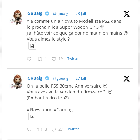
Gouaig
@gouaig
·
28 Juil
Y a comme un air d’Auto Modellista PS2 dans
le prochain jeu Super Woden GP 3 👌
J’ai hâte voir ce que ça donne matin en mains 😍
Vous aimez le style ?
1
19
Twitter
Gouaig
@gouaig
·
27 Juil
Oh la belle PS5 30ème Anniversaire 😍
Vous avez vu la version du firmware ?! 😏
(En haut à droite 🔎)
-
#Playstation #Gaming
3
27
Twitter