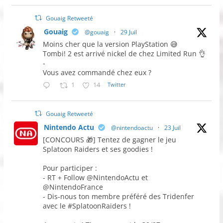
Gouaig Retweeté
Gouaig
@gouaig
·
29 Juil
Moins cher que la version PlayStation 😅
Tombi! 2 est arrivé nickel de chez Limited Run 👌
-
Vous avez commandé chez eux ?
1
14
Twitter
Gouaig Retweeté
Nintendo Actu
@nintendoactu
·
23 Juil
[CONCOURS 🎁] Tentez de gagner le jeu
Splatoon Raiders et ses goodies !
Pour participer :
- RT + Follow @NintendoActu et
@NintendoFrance
- Dis-nous ton membre préféré des Tridenfer
avec le #SplatoonRaiders !