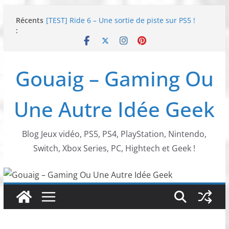
Passer
Récents
[TEST] Ride 6 – Une sortie de piste sur PS5 !
au
:
SNK NEOGEO AES+ : un succès dingue !
contenu
NEOGEO AES+ : La légende de l’arcade est de
retour !
[TEST] Screamer – Le retour des courses arcade
Gouaig – Gaming Ou
!
SWITCH 2 : Nouveaux accessoires Turtle Beach X
Mario
Une Autre Idée Geek
Blog Jeux vidéo, PS5, PS4, PlayStation, Nintendo,
Switch, Xbox Series, PC, Hightech et Geek !