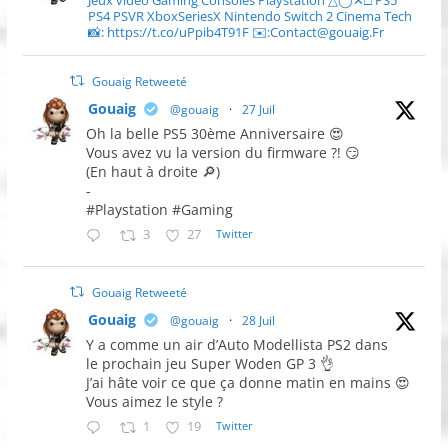
Jeux video Gaming Consoles Playstation △◯✕□ PS5
PS4 PSVR XboxSeriesX Nintendo Switch 2 Cinema Tech
📸: https://t.co/uPpib4T91F ✉️:Contact@gouaig.Fr
Gouaig Retweeté
Gouaig
@gouaig
·
27 Juil
Oh la belle PS5 30ème Anniversaire 😍
Vous avez vu la version du firmware ?! 😏
(En haut à droite 🔎)
-
#Playstation #Gaming
3
27
Twitter
Gouaig Retweeté
Gouaig
@gouaig
·
28 Juil
Y a comme un air d’Auto Modellista PS2 dans
le prochain jeu Super Woden GP 3 👌
J’ai hâte voir ce que ça donne matin en mains 😍
Vous aimez le style ?
1
19
Twitter