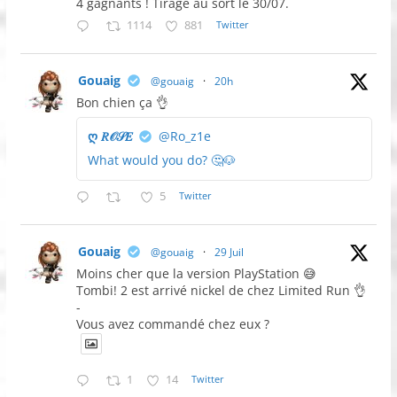
4 gagnants ! Tirage au sort le 30/07.
1114
881
Twitter
Gouaig
@gouaig
·
20h
Bon chien ça 👌
ღ 𝑅𝒪𝒮𝐸
@Ro_z1e
What would you do? 🤔🐶
5
Twitter
Gouaig
@gouaig
·
29 Juil
Moins cher que la version PlayStation 😅
Tombi! 2 est arrivé nickel de chez Limited Run 👌
-
Vous avez commandé chez eux ?
1
14
Twitter