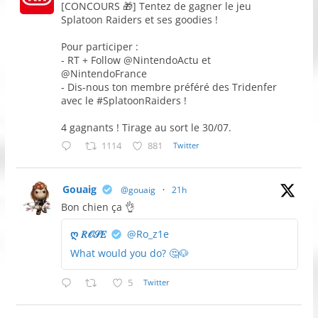
[CONCOURS 🎁] Tentez de gagner le jeu
Splatoon Raiders et ses goodies !
Pour participer :
- RT + Follow @NintendoActu et
@NintendoFrance
- Dis-nous ton membre préféré des Tridenfer
avec le #SplatoonRaiders !
4 gagnants ! Tirage au sort le 30/07.
1114
881
Twitter
Gouaig
@gouaig
·
21h
Bon chien ça 👌
ღ 𝑅𝒪𝒮𝐸
@Ro_z1e
What would you do? 🤔🐶
5
Twitter