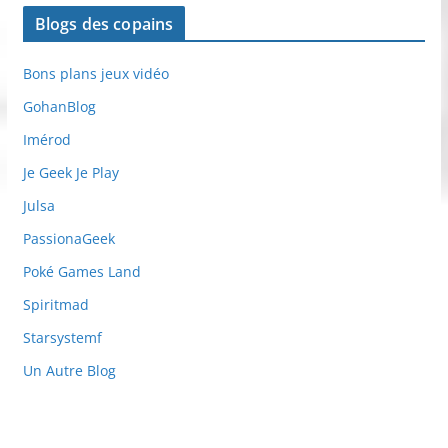
Blogs des copains
Bons plans jeux vidéo
GohanBlog
Imérod
Je Geek Je Play
Julsa
PassionaGeek
Poké Games Land
Spiritmad
Starsystemf
Un Autre Blog