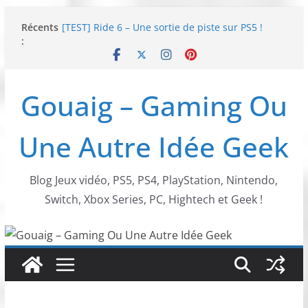
Passer
SWITCH 2 : Nouveaux accessoires Turtle Beach X
Récents
au
Mario
:
contenu
[TEST] Ride 6 – Une sortie de piste sur PS5 !
SNK NEOGEO AES+ : un succès dingue !
NEOGEO AES+ : La légende de l’arcade est de
Gouaig – Gaming Ou
retour !
[TEST] Screamer – Le retour des courses arcade
!
Une Autre Idée Geek
Blog Jeux vidéo, PS5, PS4, PlayStation, Nintendo,
Switch, Xbox Series, PC, Hightech et Geek !