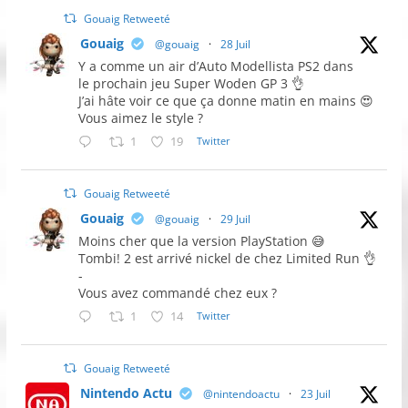
Gouaig Retweeté
Gouaig
@gouaig
·
28 Juil
Y a comme un air d’Auto Modellista PS2 dans
le prochain jeu Super Woden GP 3 👌
J’ai hâte voir ce que ça donne matin en mains 😍
Vous aimez le style ?
1
19
Twitter
Gouaig Retweeté
Gouaig
@gouaig
·
29 Juil
Moins cher que la version PlayStation 😅
Tombi! 2 est arrivé nickel de chez Limited Run 👌
-
Vous avez commandé chez eux ?
1
14
Twitter
Gouaig Retweeté
Nintendo Actu
@nintendoactu
·
23 Juil