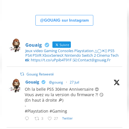
@GOUAIG sur Instagram
Gouaig
Suivre
Jeux video Gaming Consoles Playstation △◯✕□ PS5
PS4 PSVR XboxSeriesX Nintendo Switch 2 Cinema Tech
📸: https://t.co/uPpib4T91F ✉️:Contact@gouaig.Fr
Gouaig Retweeté
Gouaig
@gouaig
·
27 Juil
Oh la belle PS5 30ème Anniversaire 😍
Vous avez vu la version du firmware ?! 😏
(En haut à droite 🔎)
-
#Playstation #Gaming
3
27
Twitter