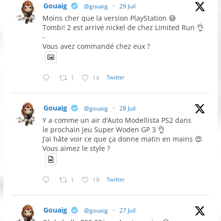
Gouaig
@gouaig
·
29 Juil
Moins cher que la version PlayStation 😅
Tombi! 2 est arrivé nickel de chez Limited Run 👌
-
Vous avez commandé chez eux ?
1
14
Twitter
Gouaig
@gouaig
·
28 Juil
Y a comme un air d’Auto Modellista PS2 dans
le prochain jeu Super Woden GP 3 👌
J’ai hâte voir ce que ça donne matin en mains 😍
Vous aimez le style ?
1
19
Twitter
Gouaig
@gouaig
·
27 Juil