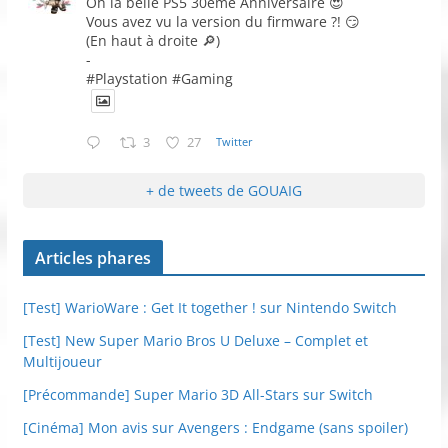
Oh la belle PS5 30ème Anniversaire 😍
Vous avez vu la version du firmware ?! 😏
(En haut à droite 🔎)
-
#Playstation #Gaming
3
27
Twitter
+ de tweets de GOUAIG
Articles phares
[Test] WarioWare : Get It together ! sur Nintendo Switch
[Test] New Super Mario Bros U Deluxe – Complet et
Multijoueur
[Précommande] Super Mario 3D All-Stars sur Switch
[Cinéma] Mon avis sur Avengers : Endgame (sans spoiler)