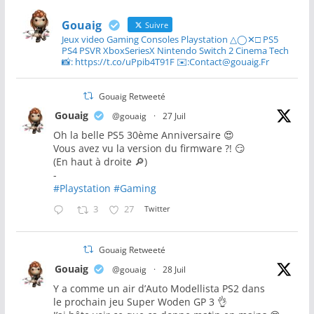
Gouaig
Suivre
Jeux video Gaming Consoles Playstation △◯✕□ PS5
PS4 PSVR XboxSeriesX Nintendo Switch 2 Cinema Tech
📸: https://t.co/uPpib4T91F ✉️:Contact@gouaig.Fr
Gouaig Retweeté
Gouaig
@gouaig
·
27 Juil
Oh la belle PS5 30ème Anniversaire 😍
Vous avez vu la version du firmware ?! 😏
(En haut à droite 🔎)
-
#Playstation
#Gaming
3
27
Twitter
Gouaig Retweeté
Gouaig
@gouaig
·
28 Juil
Y a comme un air d’Auto Modellista PS2 dans
le prochain jeu Super Woden GP 3 👌