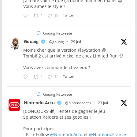
J’ai hâte voir ce que ça donne matin en mains 😍
Vous aimez le style ?
1
19
Twitter
Gouaig Retweeté
Gouaig
@gouaig
·
29 Juil
Moins cher que la version PlayStation 😅
Tombi! 2 est arrivé nickel de chez Limited Run 👌
-
Vous avez commandé chez eux ?
1
14
Twitter
Gouaig Retweeté
Nintendo Actu
@nintendoactu
·
23 Juil
[CONCOURS 🎁] Tentez de gagner le jeu
Splatoon Raiders et ses goodies !
Pour participer :
- RT + Follow
@NintendoActu
et
@NintendoFrance