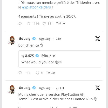
- Dis-nous ton membre préféré des Tridenfer avec
le
#SplatoonRaiders
!
4 gagnants ! Tirage au sort le 30/07.
1114
881
Twitter
Gouaig
@gouaig
·
21h
Bon chien ça 👌
ღ 𝑅𝒪𝒮𝐸
@Ro_z1e
What would you do? 🤔🐶
5
Twitter
Gouaig
@gouaig
·
29 Juil
Moins cher que la version PlayStation 😅
Tombi! 2 est arrivé nickel de chez Limited Run 👌
-