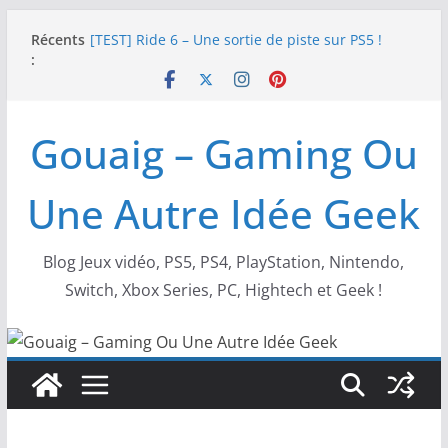
Passer
Récents
[TEST] Ride 6 – Une sortie de piste sur PS5 !
au
:
SNK NEOGEO AES+ : un succès dingue !
contenu
NEOGEO AES+ : La légende de l’arcade est de
retour !
[TEST] Screamer – Le retour des courses arcade
Gouaig – Gaming Ou
!
SWITCH 2 : Nouveaux accessoires Turtle Beach X
Mario
Une Autre Idée Geek
Blog Jeux vidéo, PS5, PS4, PlayStation, Nintendo,
Switch, Xbox Series, PC, Hightech et Geek !