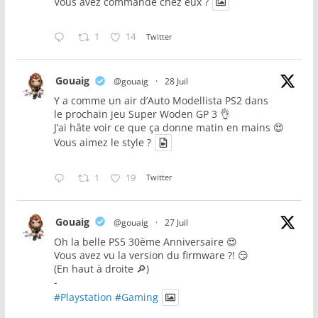
Vous avez commandé chez eux ?
1
14
Twitter
Gouaig
@gouaig
·
28 Juil
Y a comme un air d’Auto Modellista PS2 dans
le prochain jeu Super Woden GP 3 👌
J’ai hâte voir ce que ça donne matin en mains 😍
Vous aimez le style ?
1
19
Twitter
Gouaig
@gouaig
·
27 Juil
Oh la belle PS5 30ème Anniversaire 😍
Vous avez vu la version du firmware ?! 😏
(En haut à droite 🔎)
-
#Playstation
#Gaming