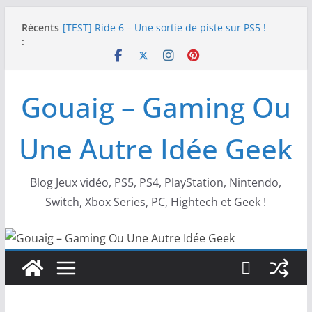
Passer
Récents
[TEST] Ride 6 – Une sortie de piste sur PS5 !
au
:
SNK NEOGEO AES+ : un succès dingue !
contenu
NEOGEO AES+ : La légende de l’arcade est de
retour !
[TEST] Screamer – Le retour des courses arcade
Gouaig – Gaming Ou
!
SWITCH 2 : Nouveaux accessoires Turtle Beach X
Mario
Une Autre Idée Geek
Blog Jeux vidéo, PS5, PS4, PlayStation, Nintendo,
Switch, Xbox Series, PC, Hightech et Geek !