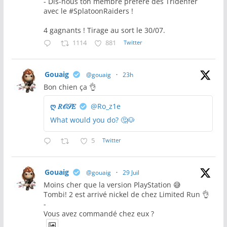
- Dis-nous ton membre préféré des Tridenfer
avec le #SplatoonRaiders !
4 gagnants ! Tirage au sort le 30/07.
1114
881
Twitter
Gouaig
@gouaig
·
23h
Bon chien ça 👌
ღ 𝑅𝒪𝒮𝐸
@Ro_z1e
What would you do? 🤔🐶
5
Twitter
Gouaig
@gouaig
·
29 Juil
Moins cher que la version PlayStation 😅
Tombi! 2 est arrivé nickel de chez Limited Run 👌
-
Vous avez commandé chez eux ?