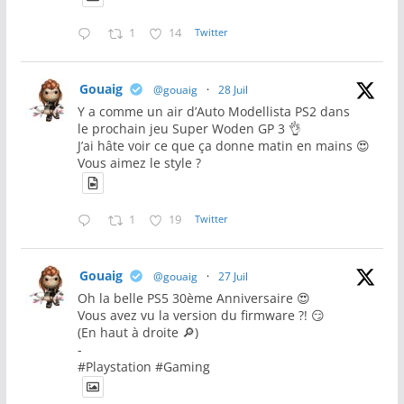
1
14
Twitter
Gouaig
@gouaig
·
28 Juil
Y a comme un air d’Auto Modellista PS2 dans
le prochain jeu Super Woden GP 3 👌
J’ai hâte voir ce que ça donne matin en mains 😍
Vous aimez le style ?
1
19
Twitter
Gouaig
@gouaig
·
27 Juil
Oh la belle PS5 30ème Anniversaire 😍
Vous avez vu la version du firmware ?! 😏
(En haut à droite 🔎)
-
#Playstation #Gaming