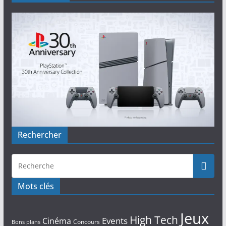
Rechercher
Mots clés
Jeux
High Tech
Events
Cinéma
Concours
Bons plans