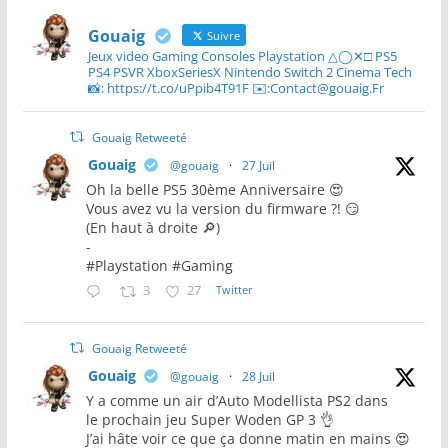
Gouaig
Suivre
Jeux video Gaming Consoles Playstation △◯✕□ PS5
PS4 PSVR XboxSeriesX Nintendo Switch 2 Cinema Tech
📸: https://t.co/uPpib4T91F ✉️:Contact@gouaig.Fr
Gouaig Retweeté
Gouaig
@gouaig
·
27 Juil
Oh la belle PS5 30ème Anniversaire 😍
Vous avez vu la version du firmware ?! 😏
(En haut à droite 🔎)
-
#Playstation #Gaming
3
27
Twitter
Gouaig Retweeté
Gouaig
@gouaig
·
28 Juil
Y a comme un air d’Auto Modellista PS2 dans
le prochain jeu Super Woden GP 3 👌
J’ai hâte voir ce que ça donne matin en mains 😍