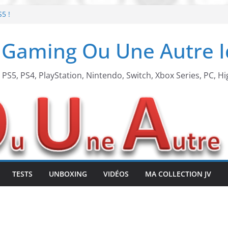
S5 !
t de retour !
 Gaming Ou Une Autre 
 arcade !
 Beach X Mario
, PS5, PS4, PlayStation, Nintendo, Switch, Xbox Series, PC, Hi
TESTS
UNBOXING
VIDÉOS
MA COLLECTION JV