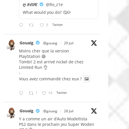
ღ 𝑅𝒪𝒮𝐸
@Ro_z1e
What would you do? 🤔🐶
5
Twitter
Gouaig
@gouaig
·
29 Juil
Moins cher que la version
PlayStation 😅
Tombi! 2 est arrivé nickel de chez
Limited Run 👌
-
Vous avez commandé chez eux ?
1
14
Twitter
Gouaig
@gouaig
·
28 Juil
Y a comme un air d’Auto Modellista
PS2 dans le prochain jeu Super Woden