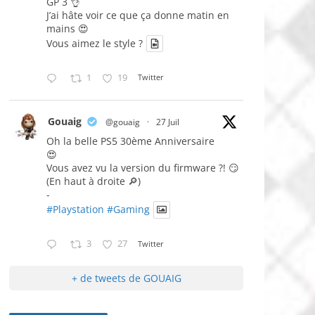
GP 3 👌
J’ai hâte voir ce que ça donne matin en
mains 😍
Vous aimez le style ?
1
19
Twitter
Gouaig
@gouaig
·
27 Juil
Oh la belle PS5 30ème Anniversaire
😍
Vous avez vu la version du firmware ?! 😏
(En haut à droite 🔎)
-
#Playstation
#Gaming
3
27
Twitter
+ de tweets de GOUAIG