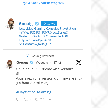
@GOUAIG sur Instagram
Gouaig
Suivre
Jeux video Gaming Consoles Playstation
△◯✕□ PS5 PS4 PSVR XboxSeriesX
Nintendo Switch 2 Cinema Tech 📸:
https://t.co/uPpib4T91F
✉️:Contact@gouaig.Fr
Gouaig Retweeté
Gouaig
@gouaig
·
27 Juil
Oh la belle PS5 30ème Anniversaire
😍
Vous avez vu la version du firmware ?! 😏
(En haut à droite 🔎)
-
#Playstation
#Gaming
3
27
Twitter