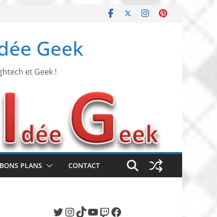
Idée Geek
ghtech et Geek !
BONS PLANS
CONTACT
Twitter
Instagram
TikTok
YouTube
Twitch
Facebook