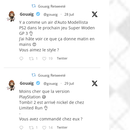
Gouaig Retweeté
Gouaig
@gouaig
·
28 Juil
Y a comme un air d’Auto Modellista
PS2 dans le prochain jeu Super Woden
GP 3 👌
J’ai hâte voir ce que ça donne matin en
mains 😍
Vous aimez le style ?
1
19
Twitter
Gouaig Retweeté
Gouaig
@gouaig
·
29 Juil
Moins cher que la version
PlayStation 😅
Tombi! 2 est arrivé nickel de chez
Limited Run 👌
-
Vous avez commandé chez eux ?
1
14
Twitter