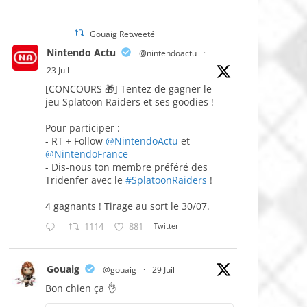
Gouaig Retweeté
Nintendo Actu
@nintendoactu
·
23 Juil
[CONCOURS 🎁] Tentez de gagner le
jeu Splatoon Raiders et ses goodies !
Pour participer :
- RT + Follow
@NintendoActu
et
@NintendoFrance
- Dis-nous ton membre préféré des
Tridenfer avec le
#SplatoonRaiders
!
4 gagnants ! Tirage au sort le 30/07.
1114
881
Twitter
Gouaig
@gouaig
·
29 Juil
Bon chien ça 👌