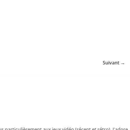
Suivant →
s particulièrement aux jeux vidéo (récent et rétro). J'adore