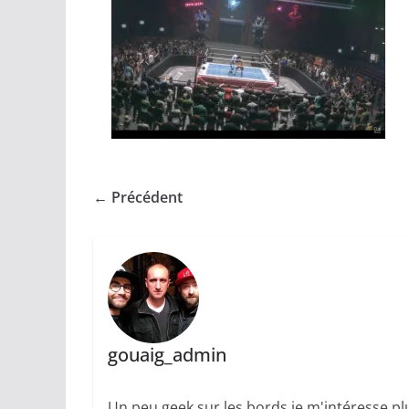
← Précédent
gouaig_admin
Un peu geek sur les bords je m'intéresse plu