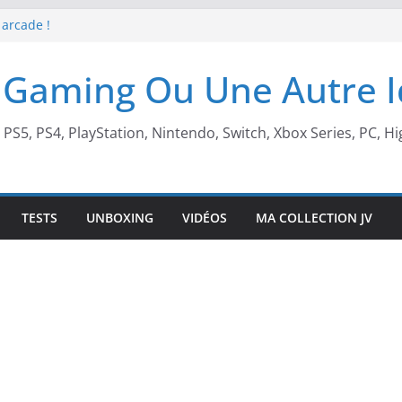
 arcade !
 Beach X Mario
S5 !
 Gaming Ou Une Autre 
t de retour !
, PS5, PS4, PlayStation, Nintendo, Switch, Xbox Series, PC, Hi
TESTS
UNBOXING
VIDÉOS
MA COLLECTION JV