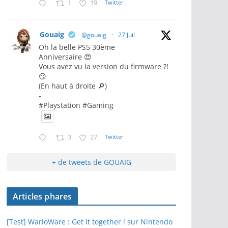
1
19
Twitter
Gouaig
@gouaig
·
27 Juil
Oh la belle PS5 30ème
Anniversaire 😍
Vous avez vu la version du firmware ?!
😏
(En haut à droite 🔎)
-
#Playstation #Gaming
3
27
Twitter
+ de tweets de GOUAIG
Articles phares
[Test] WarioWare : Get It together ! sur Nintendo