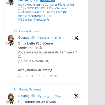
Jeux video Gaming Consoles Playstation
△◯✕□ PS5 PS4 PSVR XboxSeriesX
Nintendo Switch 2 Cinema Tech 📸:
https://t.co/uPpib4T91F
✉️:Contact@gouaig.Fr
Gouaig Retweeté
Gouaig
@gouaig
·
27 Juil
Oh la belle PS5 30ème
Anniversaire 😍
Vous avez vu la version du firmware ?!
😏
(En haut à droite 🔎)
-
#Playstation #Gaming
3
27
Twitter
Gouaig Retweeté
Gouaig
@gouaig
·
28 Juil
Y a comme un air d’Auto