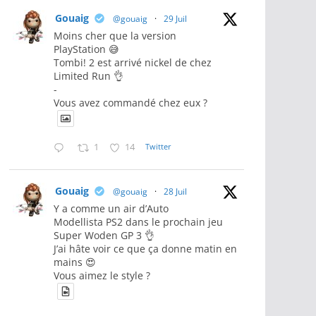
Gouaig
@gouaig
·
29 Juil
Moins cher que la version
PlayStation 😅
Tombi! 2 est arrivé nickel de chez
Limited Run 👌
-
Vous avez commandé chez eux ?
1
14
Twitter
Gouaig
@gouaig
·
28 Juil
Y a comme un air d’Auto
Modellista PS2 dans le prochain jeu
Super Woden GP 3 👌
J’ai hâte voir ce que ça donne matin en
mains 😍
Vous aimez le style ?