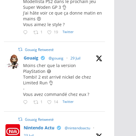
Modellista PS2 dans le prochain jeu
Super Woden GP 3 👌
J’ai hâte voir ce que ça donne matin en
mains 😍
Vous aimez le style ?
1
19
Twitter
Gouaig Retweeté
Gouaig
@gouaig
·
29 Juil
Moins cher que la version
PlayStation 😅
Tombi! 2 est arrivé nickel de chez
Limited Run 👌
-
Vous avez commandé chez eux ?
1
14
Twitter
Gouaig Retweeté
Nintendo Actu
@nintendoactu
·
23 Juil