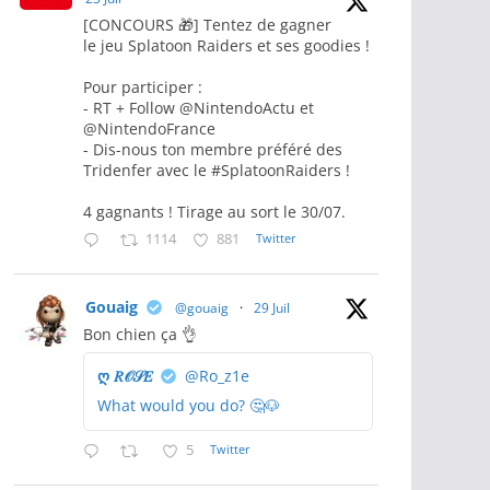
[CONCOURS 🎁] Tentez de gagner
le jeu Splatoon Raiders et ses goodies !
Pour participer :
- RT + Follow @NintendoActu et
@NintendoFrance
- Dis-nous ton membre préféré des
Tridenfer avec le #SplatoonRaiders !
4 gagnants ! Tirage au sort le 30/07.
1114
881
Twitter
Gouaig
@gouaig
·
29 Juil
Bon chien ça 👌
ღ 𝑅𝒪𝒮𝐸
@Ro_z1e
What would you do? 🤔🐶
5
Twitter