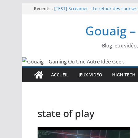
Passer
Récents :
[TEST] Screamer – Le retour des courses
SWITCH 2 : Nouveaux accessoires Turtle
au
[TEST] Ride 6 – Une sortie de piste sur P
contenu
Gouaig –
SNK NEOGEO AES+ : un succès dingue !
NEOGEO AES+ : La légende de l’arcade es
Blog Jeux vidéo
ACCUEIL
JEUX VIDÉO
HIGH TECH
state of play