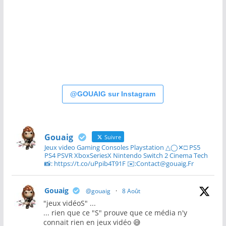
@GOUAIG sur Instagram
Gouaig
Suivre
Jeux video Gaming Consoles Playstation △◯✕□ PS5
PS4 PSVR XboxSeriesX Nintendo Switch 2 Cinema Tech
📸: https://t.co/uPpib4T91F ✉️:Contact@gouaig.Fr
Gouaig
@gouaig
·
8 Août
"jeux vidéoS" ...
... rien que ce "S" prouve que ce média n'y
connait rien en jeux vidéo 😅