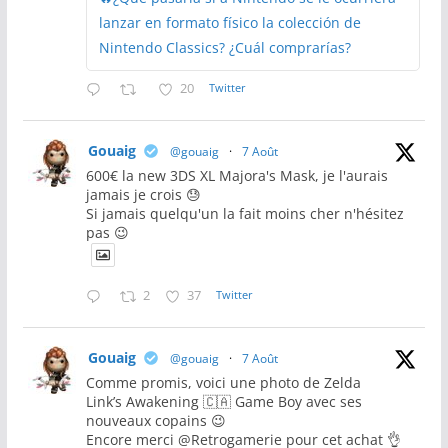
lanzar en formato físico la colección de
Nintendo Classics? ¿Cuál comprarías?
20
Twitter
Gouaig
@gouaig
·
7 Août
600€ la new 3DS XL Majora's Mask, je l'aurais
jamais je crois 😓
Si jamais quelqu'un la fait moins cher n'hésitez
pas 😉
2
37
Twitter
Gouaig
@gouaig
·
7 Août
Comme promis, voici une photo de Zelda
Link’s Awakening 🇨🇦 Game Boy avec ses
nouveaux copains 😉
Encore merci @Retrogamerie pour cet achat 👌