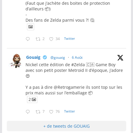
(Faut que j’achète des boites de protection
d’ailleurs 📦)
-
Des fans de Zelda parmi vous ?! 🤔
2
34
Twitter
Gouaig
@gouaig
·
6 Août
Nickel cette édition de #Zelda 🇨🇦 Game Boy
avec son petit poster Metroid II d’époque, j’adore
😍
Y a pas à dire @Retrogamerie ils sont top sur les
prix mais aussi sur l’emballage 📦
2
7
76
Twitter
+ de tweets de GOUAIG