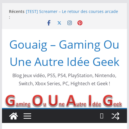
Passer
Récents
[TEST] Screamer – Le retour des courses arcade
au
:
!
contenu
SWITCH 2 : Nouveaux accessoires Turtle Beach X
Mario
[TEST] Ride 6 – Une sortie de piste sur PS5 !
Gouaig – Gaming Ou
SNK NEOGEO AES+ : un succès dingue !
NEOGEO AES+ : La légende de l’arcade est de
retour !
Une Autre Idée Geek
Blog Jeux vidéo, PS5, PS4, PlayStation, Nintendo,
Switch, Xbox Series, PC, Hightech et Geek !