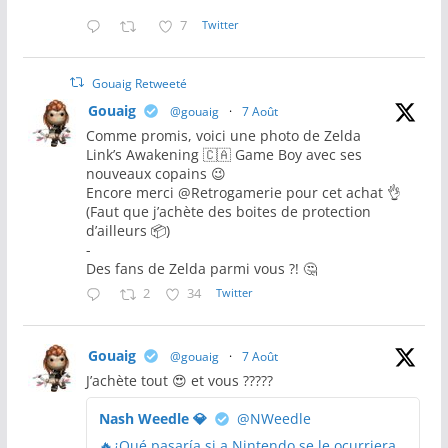
7
Twitter
Gouaig Retweeté
Gouaig
@gouaig
·
7 Août
Comme promis, voici une photo de Zelda
Link’s Awakening 🇨🇦 Game Boy avec ses
nouveaux copains 😉
Encore merci @Retrogamerie pour cet achat 👌
(Faut que j’achète des boites de protection
d’ailleurs 📦)
-
Des fans de Zelda parmi vous ?! 🤔
2
34
Twitter
Gouaig
@gouaig
·
7 Août
J’achète tout 😍 et vous ?????
Nash Weedle 💎
@NWeedle
🔥¿Qué pasaría si a Nintendo se le ocurriera