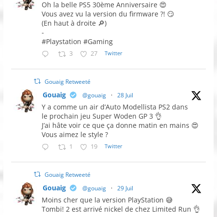
Oh la belle PS5 30ème Anniversaire 😍
Vous avez vu la version du firmware ?! 😏
(En haut à droite 🔎)
-
#Playstation #Gaming
3
27
Twitter
Gouaig Retweeté
Gouaig
@gouaig
·
28 Juil
Y a comme un air d’Auto Modellista PS2 dans
le prochain jeu Super Woden GP 3 👌
J’ai hâte voir ce que ça donne matin en mains 😍
Vous aimez le style ?
1
19
Twitter
Gouaig Retweeté
Gouaig
@gouaig
·
29 Juil
Moins cher que la version PlayStation 😅
Tombi! 2 est arrivé nickel de chez Limited Run 👌