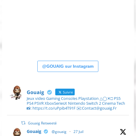
@GOUAIG sur Instagram
Gouaig
Suivre
Jeux video Gaming Consoles Playstation △◯✕□ PS5
PS4 PSVR XboxSeriesX Nintendo Switch 2 Cinema Tech
📸: https://t.co/uPpib4T91F ✉️:Contact@gouaig.Fr
Gouaig Retweeté
Gouaig
@gouaig
·
27 Juil