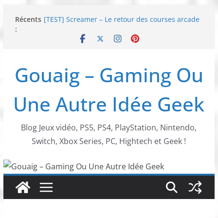
Passer
Récents
[TEST] Screamer – Le retour des courses arcade
au
:
!
contenu
SWITCH 2 : Nouveaux accessoires Turtle Beach X
Mario
[TEST] Ride 6 – Une sortie de piste sur PS5 !
Gouaig – Gaming Ou
SNK NEOGEO AES+ : un succès dingue !
NEOGEO AES+ : La légende de l’arcade est de
retour !
Une Autre Idée Geek
Blog Jeux vidéo, PS5, PS4, PlayStation, Nintendo,
Switch, Xbox Series, PC, Hightech et Geek !