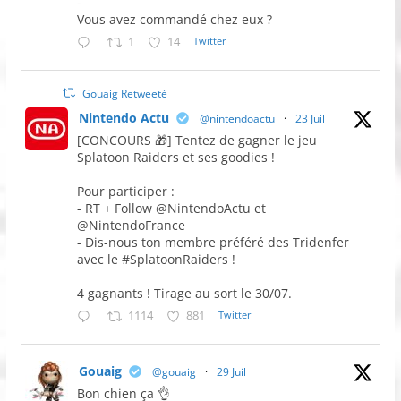
-
Vous avez commandé chez eux ?
1
14
Twitter
Gouaig Retweeté
Nintendo Actu
@nintendoactu
·
23 Juil
[CONCOURS 🎁] Tentez de gagner le jeu
Splatoon Raiders et ses goodies !
Pour participer :
- RT + Follow @NintendoActu et
@NintendoFrance
- Dis-nous ton membre préféré des Tridenfer
avec le #SplatoonRaiders !
4 gagnants ! Tirage au sort le 30/07.
1114
881
Twitter
Gouaig
@gouaig
·
29 Juil
Bon chien ça 👌