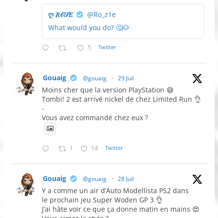
ღ 𝑅𝒪𝒮𝐸
@Ro_z1e
What would you do? 🤔🐶
5
Twitter
Gouaig
@gouaig
·
29 Juil
Moins cher que la version PlayStation 😅
Tombi! 2 est arrivé nickel de chez Limited Run 👌
-
Vous avez commandé chez eux ?
1
14
Twitter
Gouaig
@gouaig
·
28 Juil
Y a comme un air d’Auto Modellista PS2 dans
le prochain jeu Super Woden GP 3 👌
J’ai hâte voir ce que ça donne matin en mains 😍