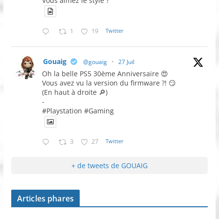
Vous aimez le style ?
1
19
Twitter
Gouaig
@gouaig
·
27 Juil
Oh la belle PS5 30ème Anniversaire 😍
Vous avez vu la version du firmware ?! 😏
(En haut à droite 🔎)
-
#Playstation #Gaming
3
27
Twitter
+ de tweets de GOUAIG
Articles phares