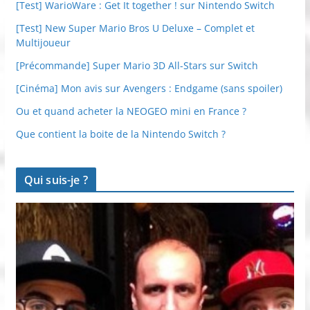
[Test] WarioWare : Get It together ! sur Nintendo Switch
[Test] New Super Mario Bros U Deluxe – Complet et
Multijoueur
[Précommande] Super Mario 3D All-Stars sur Switch
[Cinéma] Mon avis sur Avengers : Endgame (sans spoiler)
Ou et quand acheter la NEOGEO mini en France ?
Que contient la boite de la Nintendo Switch ?
Qui suis-je ?