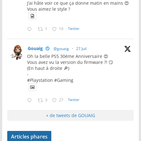
J’ai hâte voir ce que ça donne matin en mains 😍
Vous aimez le style ?
1
19
Twitter
Gouaig
@gouaig
·
27 Juil
Oh la belle PS5 30ème Anniversaire 😍
Vous avez vu la version du firmware ?! 😏
(En haut à droite 🔎)
-
#Playstation #Gaming
3
27
Twitter
+ de tweets de GOUAIG
Articles phares