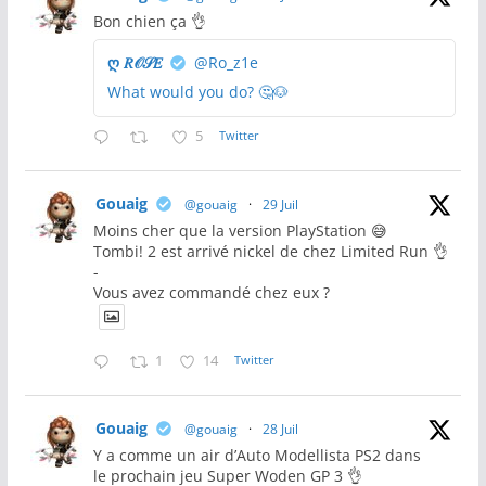
Bon chien ça 👌
ღ 𝑅𝒪𝒮𝐸
@Ro_z1e
What would you do? 🤔🐶
5
Twitter
Gouaig
@gouaig
·
29 Juil
Moins cher que la version PlayStation 😅
Tombi! 2 est arrivé nickel de chez Limited Run 👌
-
Vous avez commandé chez eux ?
1
14
Twitter
Gouaig
@gouaig
·
28 Juil
Y a comme un air d’Auto Modellista PS2 dans
le prochain jeu Super Woden GP 3 👌