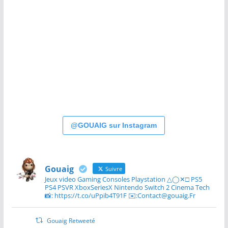
@GOUAIG sur Instagram
Gouaig
Suivre
Jeux video Gaming Consoles Playstation △◯✕□ PS5
PS4 PSVR XboxSeriesX Nintendo Switch 2 Cinema Tech
📸: https://t.co/uPpib4T91F ✉️:Contact@gouaig.Fr
Gouaig Retweeté