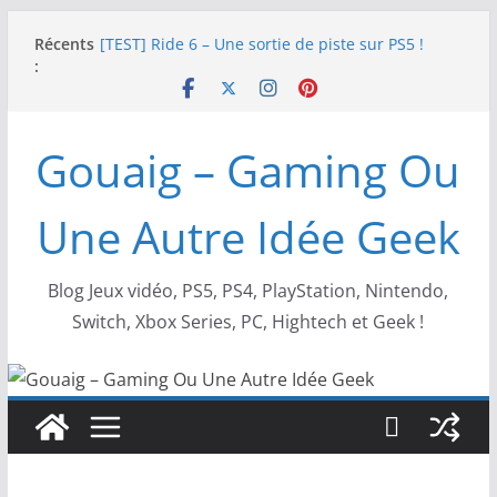
Passer
Récents
[TEST] Ride 6 – Une sortie de piste sur PS5 !
au
:
SNK NEOGEO AES+ : un succès dingue !
contenu
NEOGEO AES+ : La légende de l’arcade est de
retour !
[TEST] Screamer – Le retour des courses arcade
Gouaig – Gaming Ou
!
SWITCH 2 : Nouveaux accessoires Turtle Beach X
Mario
Une Autre Idée Geek
Blog Jeux vidéo, PS5, PS4, PlayStation, Nintendo,
Switch, Xbox Series, PC, Hightech et Geek !