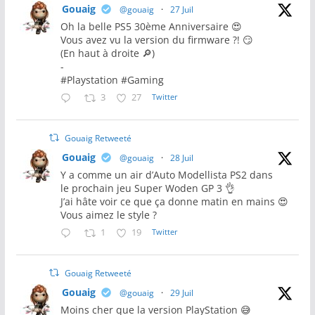
Gouaig
@gouaig
·
27 Juil
Oh la belle PS5 30ème Anniversaire 😍
Vous avez vu la version du firmware ?! 😏
(En haut à droite 🔎)
-
#Playstation #Gaming
3
27
Twitter
Gouaig Retweeté
Gouaig
@gouaig
·
28 Juil
Y a comme un air d’Auto Modellista PS2 dans
le prochain jeu Super Woden GP 3 👌
J’ai hâte voir ce que ça donne matin en mains 😍
Vous aimez le style ?
1
19
Twitter
Gouaig Retweeté
Gouaig
@gouaig
·
29 Juil
Moins cher que la version PlayStation 😅