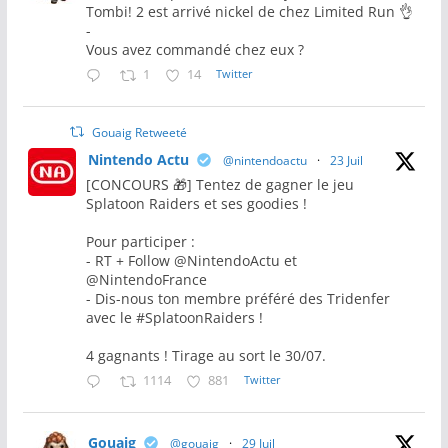
Tombi! 2 est arrivé nickel de chez Limited Run 👌
-
Vous avez commandé chez eux ?
1
14
Twitter
Gouaig Retweeté
Nintendo Actu
@nintendoactu
·
23 Juil
[CONCOURS 🎁] Tentez de gagner le jeu
Splatoon Raiders et ses goodies !
Pour participer :
- RT + Follow @NintendoActu et
@NintendoFrance
- Dis-nous ton membre préféré des Tridenfer
avec le #SplatoonRaiders !
4 gagnants ! Tirage au sort le 30/07.
1114
881
Twitter
Gouaig
@gouaig
·
29 Juil