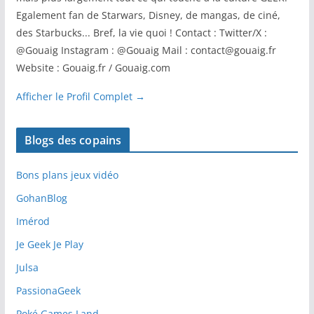
Egalement fan de Starwars, Disney, de mangas, de ciné,
des Starbucks... Bref, la vie quoi ! Contact : Twitter/X :
@Gouaig Instagram : @Gouaig Mail : contact@gouaig.fr
Website : Gouaig.fr / Gouaig.com
Afficher le Profil Complet →
Blogs des copains
Bons plans jeux vidéo
GohanBlog
Imérod
Je Geek Je Play
Julsa
PassionaGeek
Poké Games Land