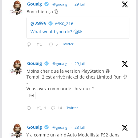
Gouaig
@gouaig
·
29 Juil
Bon chien ça 👌
ღ 𝑅𝒪𝒮𝐸
@Ro_z1e
What would you do? 🤔🐶
5
Twitter
Gouaig
@gouaig
·
29 Juil
Moins cher que la version PlayStation 😅
Tombi! 2 est arrivé nickel de chez Limited Run 👌
-
Vous avez commandé chez eux ?
1
14
Twitter
Gouaig
@gouaig
·
28 Juil
Y a comme un air d’Auto Modellista PS2 dans