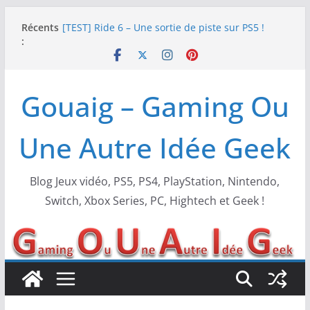
Passer
Récents
[TEST] Ride 6 – Une sortie de piste sur PS5 !
au
:
SNK NEOGEO AES+ : un succès dingue !
contenu
NEOGEO AES+ : La légende de l’arcade est de
retour !
[TEST] Screamer – Le retour des courses arcade
Gouaig – Gaming Ou
!
SWITCH 2 : Nouveaux accessoires Turtle Beach X
Mario
Une Autre Idée Geek
Blog Jeux vidéo, PS5, PS4, PlayStation, Nintendo,
Switch, Xbox Series, PC, Hightech et Geek !