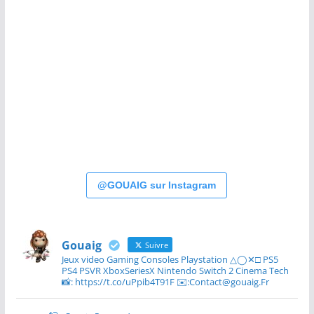
@GOUAIG sur Instagram
Gouaig
Suivre
Jeux video Gaming Consoles Playstation △◯✕□ PS5
PS4 PSVR XboxSeriesX Nintendo Switch 2 Cinema Tech
📸: https://t.co/uPpib4T91F ✉️:Contact@gouaig.Fr