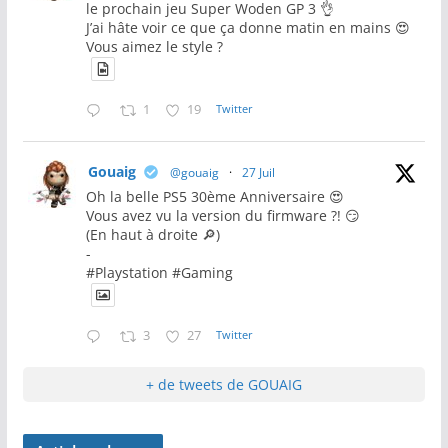
le prochain jeu Super Woden GP 3 👌
J’ai hâte voir ce que ça donne matin en mains 😍
Vous aimez le style ?
1
19
Twitter
Gouaig
@gouaig
·
27 Juil
Oh la belle PS5 30ème Anniversaire 😍
Vous avez vu la version du firmware ?! 😏
(En haut à droite 🔎)
-
#Playstation #Gaming
3
27
Twitter
+ de tweets de GOUAIG