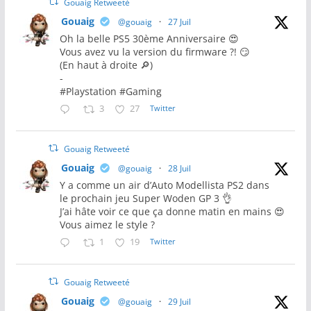
Gouaig Retweeté
Gouaig
@gouaig
·
27 Juil
Oh la belle PS5 30ème Anniversaire 😍
Vous avez vu la version du firmware ?! 😏
(En haut à droite 🔎)
-
#Playstation #Gaming
3
27
Twitter
Gouaig Retweeté
Gouaig
@gouaig
·
28 Juil
Y a comme un air d’Auto Modellista PS2 dans
le prochain jeu Super Woden GP 3 👌
J’ai hâte voir ce que ça donne matin en mains 😍
Vous aimez le style ?
1
19
Twitter
Gouaig Retweeté
Gouaig
@gouaig
·
29 Juil