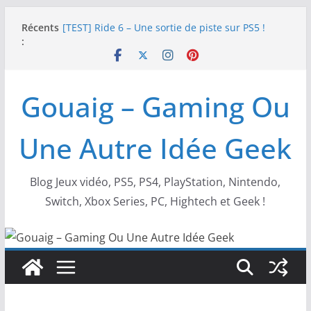
Passer
Récents
[TEST] Ride 6 – Une sortie de piste sur PS5 !
au
:
SNK NEOGEO AES+ : un succès dingue !
contenu
NEOGEO AES+ : La légende de l’arcade est de
retour !
[TEST] Screamer – Le retour des courses arcade
Gouaig – Gaming Ou
!
SWITCH 2 : Nouveaux accessoires Turtle Beach X
Mario
Une Autre Idée Geek
Blog Jeux vidéo, PS5, PS4, PlayStation, Nintendo,
Switch, Xbox Series, PC, Hightech et Geek !