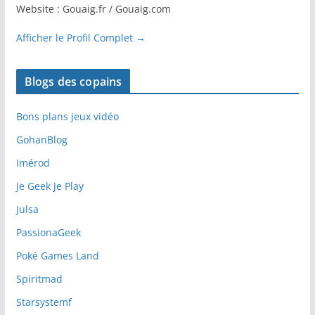
Website : Gouaig.fr / Gouaig.com
Afficher le Profil Complet →
Blogs des copains
Bons plans jeux vidéo
GohanBlog
Imérod
Je Geek Je Play
Julsa
PassionaGeek
Poké Games Land
Spiritmad
Starsystemf