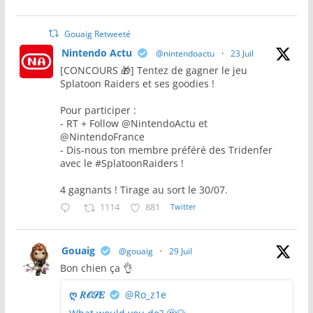
Gouaig Retweeté
Nintendo Actu
@nintendoactu
·
23 Juil
[CONCOURS 🎁] Tentez de gagner le jeu
Splatoon Raiders et ses goodies !
Pour participer :
- RT + Follow @NintendoActu et
@NintendoFrance
- Dis-nous ton membre préféré des Tridenfer
avec le #SplatoonRaiders !
4 gagnants ! Tirage au sort le 30/07.
1114
881
Twitter
Gouaig
@gouaig
·
29 Juil
Bon chien ça 👌
ღ 𝑅𝒪𝒮𝐸
@Ro_z1e