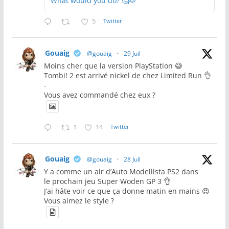
What would you do? 🤔🐶
5
Twitter
Gouaig
@gouaig
·
29 Juil
Moins cher que la version PlayStation 😅
Tombi! 2 est arrivé nickel de chez Limited Run 👌
-
Vous avez commandé chez eux ?
1
14
Twitter
Gouaig
@gouaig
·
28 Juil
Y a comme un air d’Auto Modellista PS2 dans
le prochain jeu Super Woden GP 3 👌
J’ai hâte voir ce que ça donne matin en mains 😍
Vous aimez le style ?