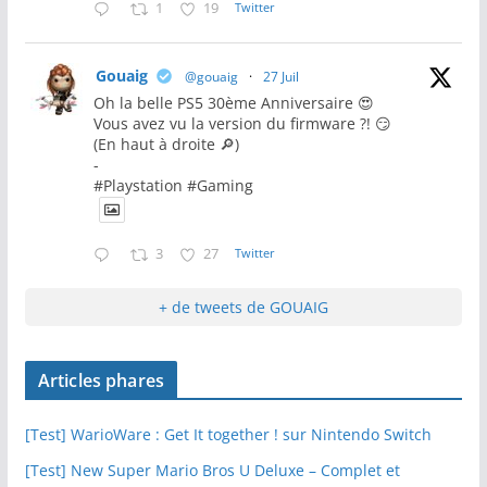
1
19
Twitter
Gouaig
@gouaig
·
27 Juil
Oh la belle PS5 30ème Anniversaire 😍
Vous avez vu la version du firmware ?! 😏
(En haut à droite 🔎)
-
#Playstation #Gaming
3
27
Twitter
+ de tweets de GOUAIG
Articles phares
[Test] WarioWare : Get It together ! sur Nintendo Switch
[Test] New Super Mario Bros U Deluxe – Complet et