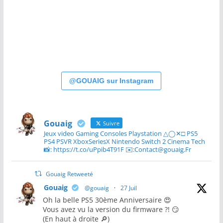
@GOUAIG sur Instagram
Gouaig
Suivre
Jeux video Gaming Consoles Playstation △◯✕□ PS5
PS4 PSVR XboxSeriesX Nintendo Switch 2 Cinema Tech
📸: https://t.co/uPpib4T91F ✉️:Contact@gouaig.Fr
Gouaig Retweeté
Gouaig
@gouaig
·
27 Juil
Oh la belle PS5 30ème Anniversaire 😍
Vous avez vu la version du firmware ?! 😏
(En haut à droite 🔎)