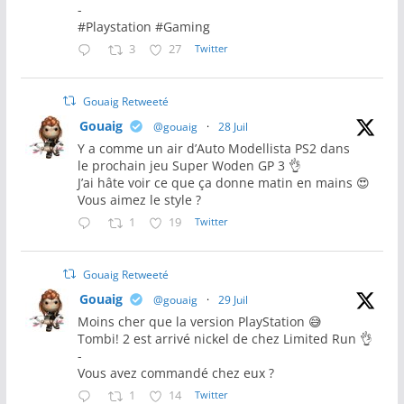
-
#Playstation #Gaming
3
27
Twitter
Gouaig Retweeté
Gouaig
@gouaig
·
28 Juil
Y a comme un air d’Auto Modellista PS2 dans
le prochain jeu Super Woden GP 3 👌
J’ai hâte voir ce que ça donne matin en mains 😍
Vous aimez le style ?
1
19
Twitter
Gouaig Retweeté
Gouaig
@gouaig
·
29 Juil
Moins cher que la version PlayStation 😅
Tombi! 2 est arrivé nickel de chez Limited Run 👌
-
Vous avez commandé chez eux ?
1
14
Twitter