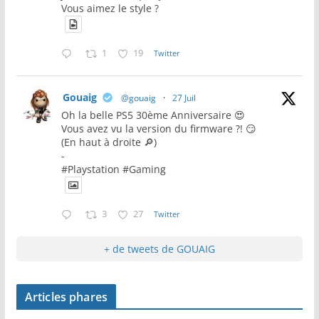
Vous aimez le style ?
1
19
Twitter
Gouaig
@gouaig
·
27 Juil
Oh la belle PS5 30ème Anniversaire 😍
Vous avez vu la version du firmware ?! 😏
(En haut à droite 🔎)
-
#Playstation #Gaming
3
27
Twitter
+ de tweets de GOUAIG
Articles phares