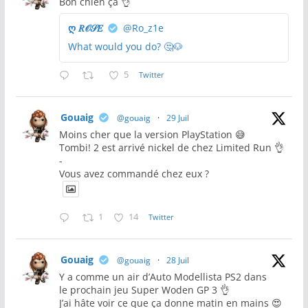
Bon chien ça 👌
ღ 𝑅𝒪𝒮𝐸
@Ro_z1e
What would you do? 🤔🐶
5
Twitter
Gouaig
@gouaig
·
29 Juil
Moins cher que la version PlayStation 😅
Tombi! 2 est arrivé nickel de chez Limited Run 👌
-
Vous avez commandé chez eux ?
1
14
Twitter
Gouaig
@gouaig
·
28 Juil
Y a comme un air d’Auto Modellista PS2 dans
le prochain jeu Super Woden GP 3 👌
J’ai hâte voir ce que ça donne matin en mains 😍