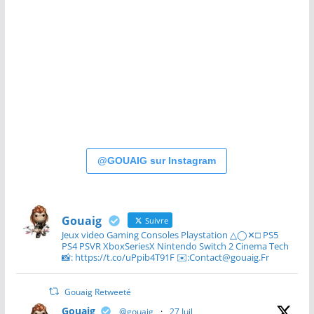
@GOUAIG sur Instagram
Gouaig
Suivre
Jeux video Gaming Consoles Playstation △◯✕□ PS5
PS4 PSVR XboxSeriesX Nintendo Switch 2 Cinema Tech
📸: https://t.co/uPpib4T91F ✉️:Contact@gouaig.Fr
Gouaig Retweeté
Gouaig
@gouaig
·
27 Juil