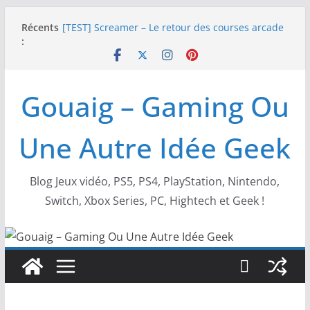
Passer
Récents
[TEST] Screamer – Le retour des courses arcade
au
:
!
contenu
SWITCH 2 : Nouveaux accessoires Turtle Beach X
Mario
[TEST] Ride 6 – Une sortie de piste sur PS5 !
Gouaig – Gaming Ou
SNK NEOGEO AES+ : un succès dingue !
NEOGEO AES+ : La légende de l’arcade est de
retour !
Une Autre Idée Geek
Blog Jeux vidéo, PS5, PS4, PlayStation, Nintendo,
Switch, Xbox Series, PC, Hightech et Geek !