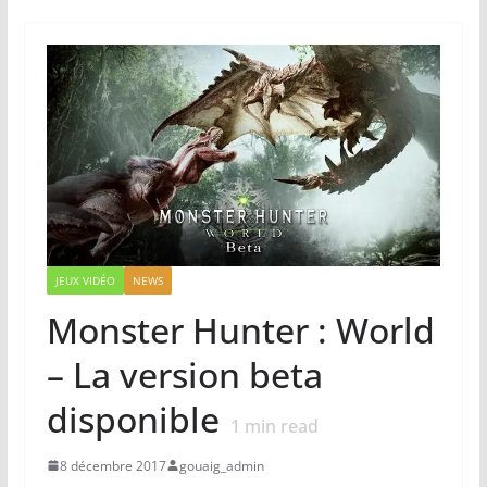
JEUX VIDÉO
NEWS
Monster Hunter : World
– La version beta
disponible
1
min read
8 décembre 2017
gouaig_admin