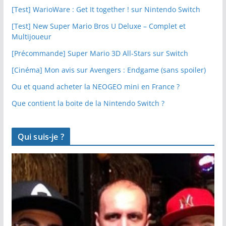
[Test] WarioWare : Get It together ! sur Nintendo Switch
[Test] New Super Mario Bros U Deluxe – Complet et
Multijoueur
[Précommande] Super Mario 3D All-Stars sur Switch
[Cinéma] Mon avis sur Avengers : Endgame (sans spoiler)
Ou et quand acheter la NEOGEO mini en France ?
Que contient la boite de la Nintendo Switch ?
Qui suis-je ?