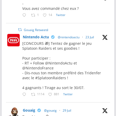
-
Vous avez commandé chez eux ?
1
14
Twitter
Gouaig Retweeté
Nintendo Actu
@nintendoactu
·
23 Juil
[CONCOURS 🎁] Tentez de gagner le jeu
Splatoon Raiders et ses goodies !
Pour participer :
- RT + Follow @NintendoActu et
@NintendoFrance
- Dis-nous ton membre préféré des Tridenfer
avec le #SplatoonRaiders !
4 gagnants ! Tirage au sort le 30/07.
1114
881
Twitter
Gouaig
@gouaig
·
29 Juil