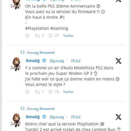
Oh la belle PS5 30ème Anniversaire 😍
Vous avez vu la version du firmware ?! 😏
(En haut à droite 🔎)
-
#Playstation #Gaming
3
27
Twitter
Gouaig Retweeté
Gouaig
@gouaig
·
28 Juil
Y a comme un air d’Auto Modellista PS2 dans
le prochain jeu Super Woden GP 3 👌
J’ai hâte voir ce que ça donne matin en mains 😍
Vous aimez le style ?
1
19
Twitter
Gouaig Retweeté
Gouaig
@gouaig
·
29 Juil
Moins cher que la version PlayStation 😅
Tombi! 2 est arrivé nickel de chez Limited Run 👌