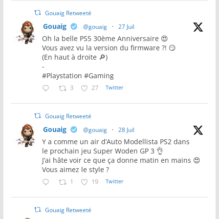
Gouaig Retweeté
Gouaig
@gouaig
·
27 Juil
Oh la belle PS5 30ème Anniversaire 😍
Vous avez vu la version du firmware ?! 😏
(En haut à droite 🔎)
-
#Playstation #Gaming
3
27
Twitter
Gouaig Retweeté
Gouaig
@gouaig
·
28 Juil
Y a comme un air d’Auto Modellista PS2 dans
le prochain jeu Super Woden GP 3 👌
J’ai hâte voir ce que ça donne matin en mains 😍
Vous aimez le style ?
1
19
Twitter
Gouaig Retweeté