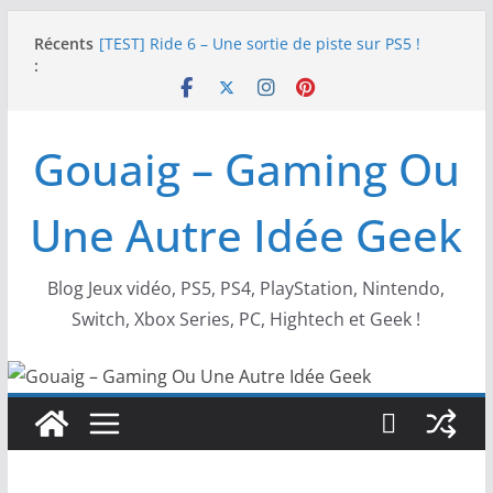
Passer
Récents
[TEST] Ride 6 – Une sortie de piste sur PS5 !
au
:
SNK NEOGEO AES+ : un succès dingue !
contenu
NEOGEO AES+ : La légende de l’arcade est de
retour !
[TEST] Screamer – Le retour des courses arcade
Gouaig – Gaming Ou
!
SWITCH 2 : Nouveaux accessoires Turtle Beach X
Mario
Une Autre Idée Geek
Blog Jeux vidéo, PS5, PS4, PlayStation, Nintendo,
Switch, Xbox Series, PC, Hightech et Geek !