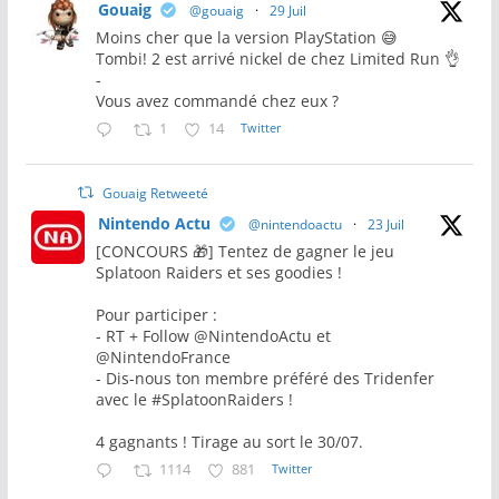
Gouaig
@gouaig
·
29 Juil
Moins cher que la version PlayStation 😅
Tombi! 2 est arrivé nickel de chez Limited Run 👌
-
Vous avez commandé chez eux ?
1
14
Twitter
Gouaig Retweeté
Nintendo Actu
@nintendoactu
·
23 Juil
[CONCOURS 🎁] Tentez de gagner le jeu
Splatoon Raiders et ses goodies !
Pour participer :
- RT + Follow @NintendoActu et
@NintendoFrance
- Dis-nous ton membre préféré des Tridenfer
avec le #SplatoonRaiders !
4 gagnants ! Tirage au sort le 30/07.
1114
881
Twitter