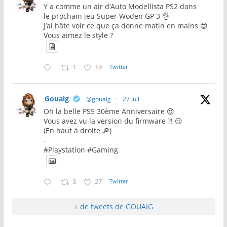
Y a comme un air d’Auto Modellista PS2 dans
le prochain jeu Super Woden GP 3 👌
J’ai hâte voir ce que ça donne matin en mains 😍
Vous aimez le style ?
1
19
Twitter
Gouaig
@gouaig
·
27 Juil
Oh la belle PS5 30ème Anniversaire 😍
Vous avez vu la version du firmware ?! 😏
(En haut à droite 🔎)
-
#Playstation #Gaming
3
27
Twitter
+ de tweets de GOUAIG