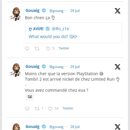
Gouaig
@gouaig
·
29 Juil
Bon chien ça 👌
ღ 𝑅𝒪𝒮𝐸
@Ro_z1e
What would you do? 🤔🐶
5
Twitter
Gouaig
@gouaig
·
29 Juil
Moins cher que la version PlayStation 😅
Tombi! 2 est arrivé nickel de chez Limited Run 👌
-
Vous avez commandé chez eux ?
1
14
Twitter
Gouaig
@gouaig
·
28 Juil