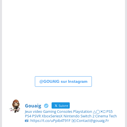
@GOUAIG sur Instagram
Gouaig
Suivre
Jeux video Gaming Consoles Playstation △◯✕□ PS5
PS4 PSVR XboxSeriesX Nintendo Switch 2 Cinema Tech
📸: https://t.co/uPpib4T91F ✉️:Contact@gouaig.Fr