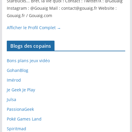
Starbucks... Bref, la vie quoi ! Contact : Twitter/X : @Gouaig
Instagram : @Gouaig Mail : contact@gouaig.fr Website :
Gouaig.fr / Gouaig.com
Afficher le Profil Complet →
Blogs des copains
Bons plans jeux vidéo
GohanBlog
Imérod
Je Geek Je Play
Julsa
PassionaGeek
Poké Games Land
Spiritmad