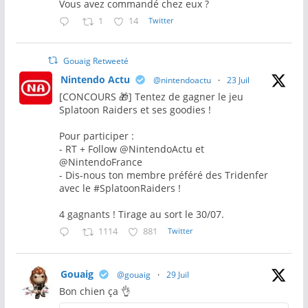
Vous avez commandé chez eux ?
1
14
Twitter
Gouaig Retweeté
Nintendo Actu
@nintendoactu
·
23 Juil
[CONCOURS 🎁] Tentez de gagner le jeu
Splatoon Raiders et ses goodies !
Pour participer :
- RT + Follow @NintendoActu et
@NintendoFrance
- Dis-nous ton membre préféré des Tridenfer
avec le #SplatoonRaiders !
4 gagnants ! Tirage au sort le 30/07.
1114
881
Twitter
Gouaig
@gouaig
·
29 Juil
Bon chien ça 👌