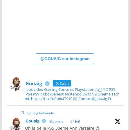
@GOUAIG sur Instagram
Gouaig
Suivre
Jeux video Gaming Consoles Playstation △◯✕□ PS5
PS4 PSVR XboxSeriesX Nintendo Switch 2 Cinema Tech
📸: https://t.co/uPpib4T91F ✉️:Contact@gouaig.Fr
Gouaig Retweeté
Gouaig
@gouaig
·
27 Juil
Oh la belle PS5 30ème Anniversaire 😍