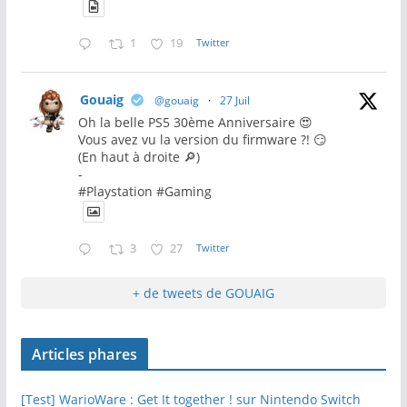
1
19
Twitter
Gouaig
@gouaig
·
27 Juil
Oh la belle PS5 30ème Anniversaire 😍
Vous avez vu la version du firmware ?! 😏
(En haut à droite 🔎)
-
#Playstation #Gaming
3
27
Twitter
+ de tweets de GOUAIG
Articles phares
[Test] WarioWare : Get It together ! sur Nintendo Switch