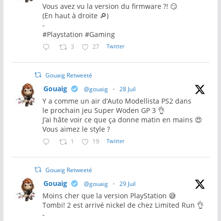
Vous avez vu la version du firmware ?! 😏
(En haut à droite 🔎)
-
#Playstation #Gaming
3
27
Twitter
Gouaig Retweeté
Gouaig
@gouaig
·
28 Juil
Y a comme un air d’Auto Modellista PS2 dans
le prochain jeu Super Woden GP 3 👌
J’ai hâte voir ce que ça donne matin en mains 😍
Vous aimez le style ?
1
19
Twitter
Gouaig Retweeté
Gouaig
@gouaig
·
29 Juil
Moins cher que la version PlayStation 😅
Tombi! 2 est arrivé nickel de chez Limited Run 👌
-