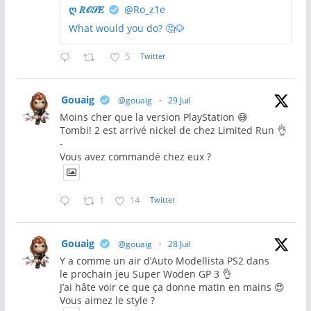
ღ 𝑅𝒪𝒮𝐸
@Ro_z1e
What would you do? 🤔🐶
5
Twitter
Gouaig
@gouaig
·
29 Juil
Moins cher que la version PlayStation 😅
Tombi! 2 est arrivé nickel de chez Limited Run 👌
-
Vous avez commandé chez eux ?
1
14
Twitter
Gouaig
@gouaig
·
28 Juil
Y a comme un air d’Auto Modellista PS2 dans
le prochain jeu Super Woden GP 3 👌
J’ai hâte voir ce que ça donne matin en mains 😍
Vous aimez le style ?