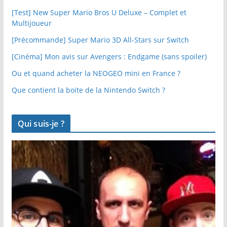
[Test] New Super Mario Bros U Deluxe – Complet et
Multijoueur
[Précommande] Super Mario 3D All-Stars sur Switch
[Cinéma] Mon avis sur Avengers : Endgame (sans spoiler)
Ou et quand acheter la NEOGEO mini en France ?
Que contient la boite de la Nintendo Switch ?
Qui suis-je ?