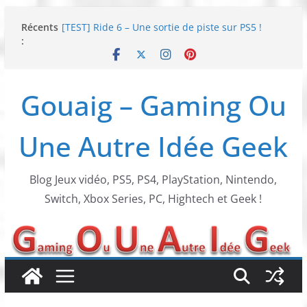
Passer
Récents
[TEST] Ride 6 – Une sortie de piste sur PS5 !
au
:
SNK NEOGEO AES+ : un succès dingue !
contenu
NEOGEO AES+ : La légende de l’arcade est de
retour !
[TEST] Screamer – Le retour des courses arcade
Gouaig – Gaming Ou
!
SWITCH 2 : Nouveaux accessoires Turtle Beach X
Mario
Une Autre Idée Geek
Blog Jeux vidéo, PS5, PS4, PlayStation, Nintendo,
Switch, Xbox Series, PC, Hightech et Geek !