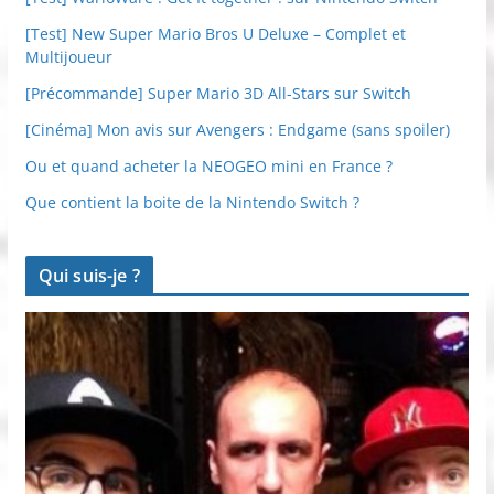
[Test] New Super Mario Bros U Deluxe – Complet et
Multijoueur
[Précommande] Super Mario 3D All-Stars sur Switch
[Cinéma] Mon avis sur Avengers : Endgame (sans spoiler)
Ou et quand acheter la NEOGEO mini en France ?
Que contient la boite de la Nintendo Switch ?
Qui suis-je ?