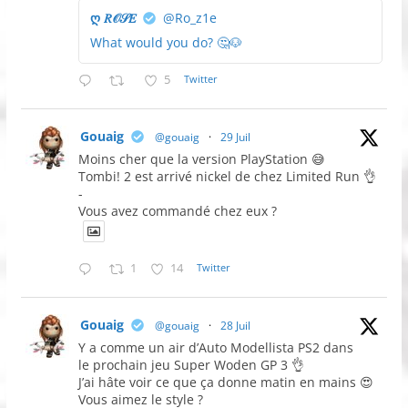
ღ 𝑅𝒪𝒮𝐸
@Ro_z1e
What would you do? 🤔🐶
5
Twitter
Gouaig
@gouaig
·
29 Juil
Moins cher que la version PlayStation 😅
Tombi! 2 est arrivé nickel de chez Limited Run 👌
-
Vous avez commandé chez eux ?
1
14
Twitter
Gouaig
@gouaig
·
28 Juil
Y a comme un air d’Auto Modellista PS2 dans
le prochain jeu Super Woden GP 3 👌
J’ai hâte voir ce que ça donne matin en mains 😍
Vous aimez le style ?