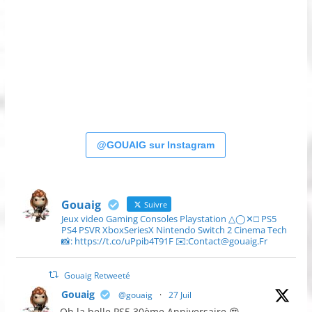
@GOUAIG sur Instagram
Gouaig
Suivre
Jeux video Gaming Consoles Playstation △◯✕□ PS5
PS4 PSVR XboxSeriesX Nintendo Switch 2 Cinema Tech
📸: https://t.co/uPpib4T91F ✉️:Contact@gouaig.Fr
Gouaig Retweeté
Gouaig
@gouaig
·
27 Juil
Oh la belle PS5 30ème Anniversaire 😍