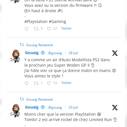
Vous avez vu la version du firmware ?! 😏
(En haut à droite 🔎)
-
#Playstation #Gaming
3
27
Twitter
Gouaig Retweeté
Gouaig
@gouaig
·
28 Juil
Y a comme un air d’Auto Modellista PS2 dans
le prochain jeu Super Woden GP 3 👌
J’ai hâte voir ce que ça donne matin en mains 😍
Vous aimez le style ?
1
19
Twitter
Gouaig Retweeté
Gouaig
@gouaig
·
29 Juil
Moins cher que la version PlayStation 😅
Tombi! 2 est arrivé nickel de chez Limited Run 👌
-