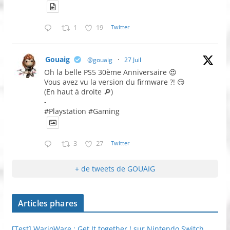
1
19
Twitter
Gouaig
@gouaig
·
27 Juil
Oh la belle PS5 30ème Anniversaire 😍
Vous avez vu la version du firmware ?! 😏
(En haut à droite 🔎)
-
#Playstation #Gaming
3
27
Twitter
+ de tweets de GOUAIG
Articles phares
[Test] WarioWare : Get It together ! sur Nintendo Switch