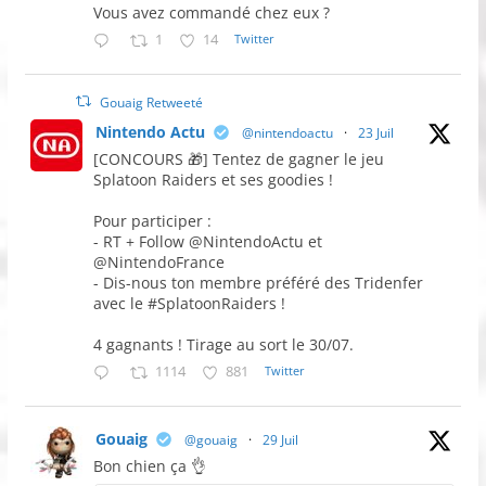
Vous avez commandé chez eux ?
1
14
Twitter
Gouaig Retweeté
Nintendo Actu
@nintendoactu
·
23 Juil
[CONCOURS 🎁] Tentez de gagner le jeu
Splatoon Raiders et ses goodies !
Pour participer :
- RT + Follow @NintendoActu et
@NintendoFrance
- Dis-nous ton membre préféré des Tridenfer
avec le #SplatoonRaiders !
4 gagnants ! Tirage au sort le 30/07.
1114
881
Twitter
Gouaig
@gouaig
·
29 Juil
Bon chien ça 👌