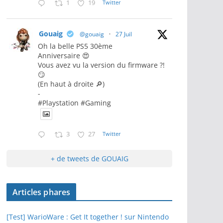
1
19
Twitter
Gouaig
@gouaig
·
27 Juil
Oh la belle PS5 30ème
Anniversaire 😍
Vous avez vu la version du firmware ?!
😏
(En haut à droite 🔎)
-
#Playstation #Gaming
3
27
Twitter
+ de tweets de GOUAIG
Articles phares
[Test] WarioWare : Get It together ! sur Nintendo