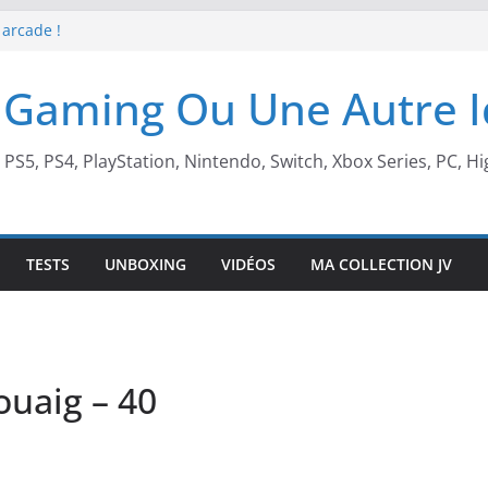
 arcade !
 Beach X Mario
S5 !
 Gaming Ou Une Autre 
t de retour !
, PS5, PS4, PlayStation, Nintendo, Switch, Xbox Series, PC, Hi
TESTS
UNBOXING
VIDÉOS
MA COLLECTION JV
uaig – 40