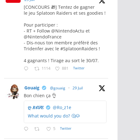
[CONCOURS 🎁] Tentez de gagner
le jeu Splatoon Raiders et ses goodies !
Pour participer :
- RT + Follow @NintendoActu et
@NintendoFrance
- Dis-nous ton membre préféré des
Tridenfer avec le #SplatoonRaiders !
4 gagnants ! Tirage au sort le 30/07.
1114
881
Twitter
Gouaig
@gouaig
·
29 Juil
Bon chien ça 👌
ღ 𝑅𝒪𝒮𝐸
@Ro_z1e
What would you do? 🤔🐶
5
Twitter