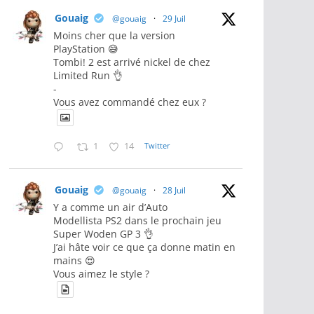
Gouaig
@gouaig
·
29 Juil
Moins cher que la version
PlayStation 😅
Tombi! 2 est arrivé nickel de chez
Limited Run 👌
-
Vous avez commandé chez eux ?
1
14
Twitter
Gouaig
@gouaig
·
28 Juil
Y a comme un air d’Auto
Modellista PS2 dans le prochain jeu
Super Woden GP 3 👌
J’ai hâte voir ce que ça donne matin en
mains 😍
Vous aimez le style ?