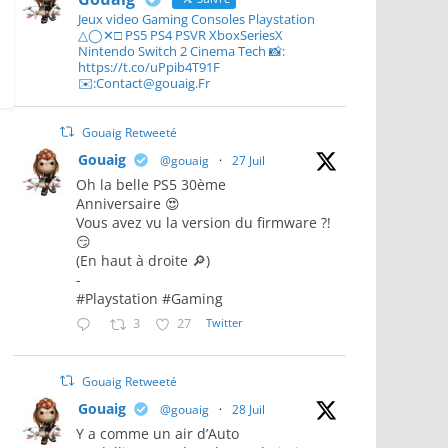
Jeux video Gaming Consoles Playstation
△◯✕□ PS5 PS4 PSVR XboxSeriesX
Nintendo Switch 2 Cinema Tech 📸:
https://t.co/uPpib4T91F
✉️:Contact@gouaig.Fr
Gouaig Retweeté
Gouaig
@gouaig
·
27 Juil
Oh la belle PS5 30ème
Anniversaire 😍
Vous avez vu la version du firmware ?!
😏
(En haut à droite 🔎)
-
#Playstation #Gaming
3
27
Twitter
Gouaig Retweeté
Gouaig
@gouaig
·
28 Juil
Y a comme un air d’Auto