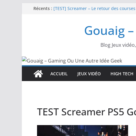
Passer
Récents :
[TEST] Screamer – Le retour des courses
SWITCH 2 : Nouveaux accessoires Turtle
au
[TEST] Ride 6 – Une sortie de piste sur P
contenu
Gouaig –
SNK NEOGEO AES+ : un succès dingue !
NEOGEO AES+ : La légende de l’arcade es
Blog Jeux vidéo
ACCUEIL
JEUX VIDÉO
HIGH TECH
TEST Screamer PS5 Go