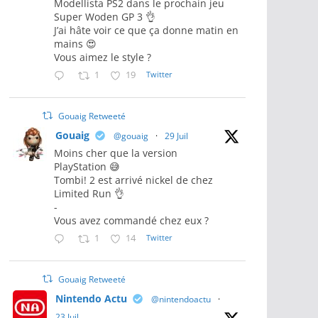
Modellista PS2 dans le prochain jeu
Super Woden GP 3 👌
J’ai hâte voir ce que ça donne matin en
mains 😍
Vous aimez le style ?
1
19
Twitter
Gouaig Retweeté
Gouaig
@gouaig
·
29 Juil
Moins cher que la version
PlayStation 😅
Tombi! 2 est arrivé nickel de chez
Limited Run 👌
-
Vous avez commandé chez eux ?
1
14
Twitter
Gouaig Retweeté
Nintendo Actu
@nintendoactu
·
23 Juil